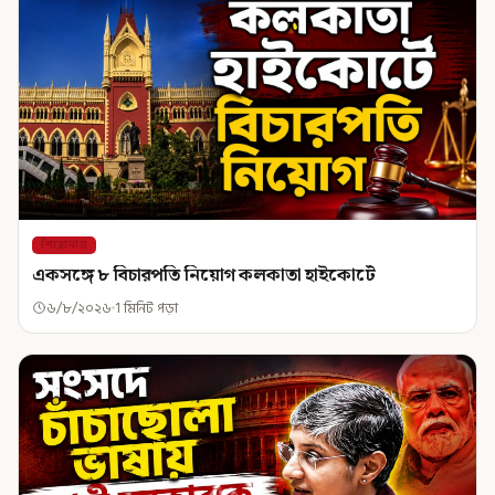
শিরোনাম
একসঙ্গে ৮ বিচারপতি নিয়োগ কলকাতা হাইকোর্টে
৬/৮/২০২৬
1 মিনিট পড়া