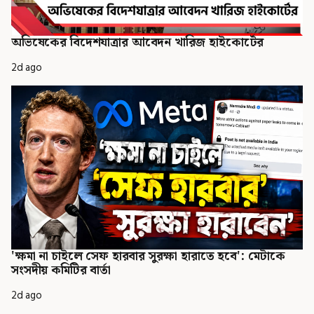
অভিষেকের বিদেশযাত্রার আবেদন খারিজ হাইকোর্টের
2d ago
'ক্ষমা না চাইলে সেফ হারবার সুরক্ষা হারাতে হবে': মেটাকে
সংসদীয় কমিটির বার্তা
2d ago