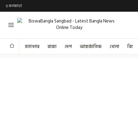
কলকাতা
মহানগর
রাজ্য
দেশ
আন্তর্জাতিক
খেলা
বিনো