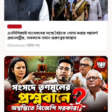
শিরোনাম
এনসিপিআই সাংসদদের সঙ্গে বৈঠকে যোগা করার পরামর্শ
প্রধানমন্ত্রীর, সকলকে সমান গুরুত্বের আশ্বাস
৭/৮/২০২৬
1 মিনিট পড়া