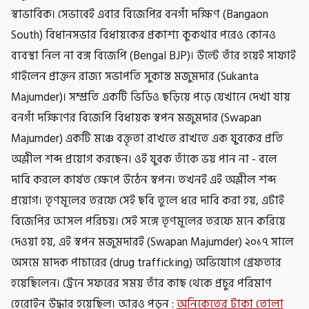
স্বাভাবিক। সেভাবেই এবার বিজেপির বনগাঁ দক্ষিণ (Bangaon
South) বিধানসভার বিধায়কের প্রকাশ্য কুকথার পরেও কোনও
ব্যবস্থা নিল না বঙ্গ বিজেপি (Bengal BJP)। উল্টে তাঁর হয়েই সাফাই
গাইলেন প্রাক্তন রাজ্য সভাপতি সুকান্ত মজুমদার (Sukanta
Majumder)। সম্প্রতি একটি ভিডিও ছড়িয়ে পড়ে যেখানে দেখা যায়
বনগাঁ দক্ষিণের বিজেপি বিধায়ক স্বপন মজুমদার (Swapan
Majumder) একটি মঞ্চে বক্তৃতা রাখতে রাখতে এক যুবকের প্রতি
অশ্লীল শব্দ প্রয়োগ করছেন। ওই যুবক তাঁকে ভয় পান না - বলে
দাবি করলে কার্যত ক্ষেপে উঠেন স্বপন। তখনই এই অশ্লীল শব্দ
প্রয়োগ। তৃণমূলের তরফে সেই ছবি তুলে ধরে দাবি করা হয়, এটাই
বিজেপির আসল পরিচয়। সেই সঙ্গে তৃণমূলের তরফে মনে করিয়ে
দেওয়া হয়, এই স্বপন মজুমদারই (Swapan Majumder) ২০১৭ সালে
অসমে মাদক পাচারের (drug trafficking) অভিযোগে গ্রেফতার
হয়েছিলেন। ট্রেনে সফরের সময় তাঁর কাছ থেকে প্রচুর পরিমাণ
হেরোইন উদ্ধার হয়েছিল। আরও পড়ুন :
অনিকেতের টাকা তোলা