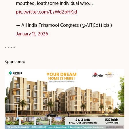
mouthed, loathsome individual who…
pic.twitter.com/EzWd2bHKjd
— All India Trinamool Congress (@AITCofficial)
January 13, 2026
- - - -
Sponsored