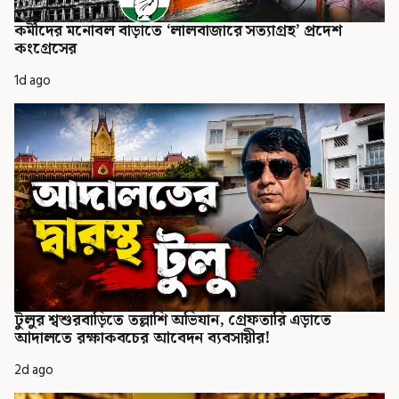
কর্মীদের মনোবল বাড়াতে ‘লালবাজারে সত্যাগ্রহ’ প্রদেশ
কংগ্রেসের
1d ago
টুলুর শ্বশুরবাড়িতে তল্লাশি অভিযান, গ্রেফতারি এড়াতে
আদালতে রক্ষাকবচের আবেদন ব্যবসায়ীর!
2d ago