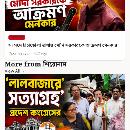
শিরোনাম
সংসদে চাঁচাছোলা ভাষায় মোদি সরকারকে আক্রমণ মেনকার
৬/৮/২০২৬
1 মিনিট পড়া
More from শিরোনাম
View All →