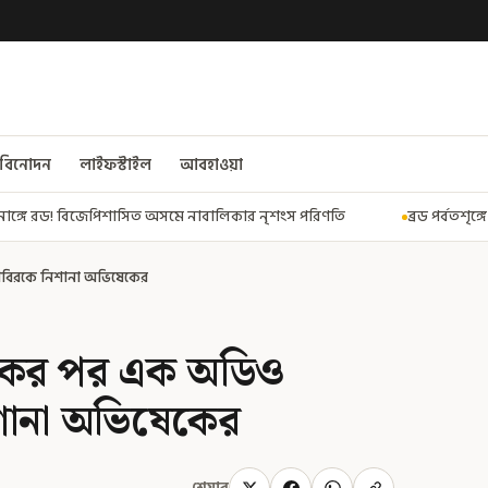
বিনোদন
লাইফস্টাইল
আবহাওয়া
বালিকার নৃশংস পরিণতি
ব্রড পর্বতশৃঙ্গে তুষারধসে মৃত নির্মল পুরজা! নিশ
 শিবিরকে নিশানা অভিষেকের
 একের পর এক অডিও
িশানা অভিষেকের