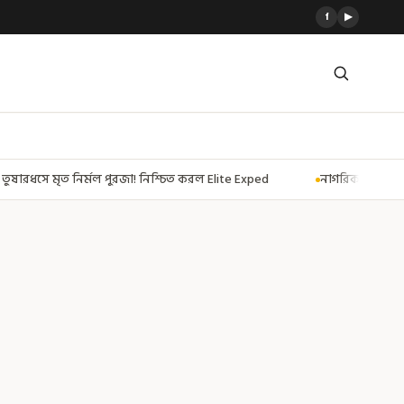
f
▶
্চিত করল Elite Exped
নাগরিকত্ব দিতেই CAA! ৩০০ মতুয়াকে নাগরিকত্বের সার্টি