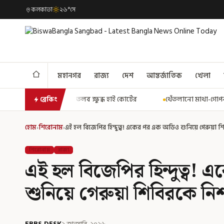
কলকাতা
২৬°সে
মহানগর
রাজ্য
দেশ
আন্তর্জাতিক
খেলা
ব্ধ হাই কোর্টের
থেঁতলানো মাথা-গোপনাঙ্গে রড! বিজেপিশাসিত অসমে না
ব্রেকিং
হোম
›
শিরোনাম
›
এই হল বিজেপির হিন্দুত্ব! একের পর এক অডিও শুনিয়ে গেরুয়া
শিরোনাম
রাজ্য
এই হল বিজেপির হিন্দুত্ব!
শুনিয়ে গেরুয়া শিবিরকে ন
EBBS DESK