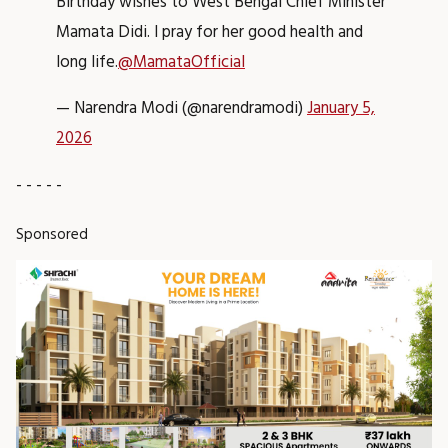
Birthday wishes to West Bengal Chief Minister
Mamata Didi. I pray for her good health and
long life.
@MamataOfficial
— Narendra Modi (@narendramodi)
January 5,
2026
- - - - -
Sponsored