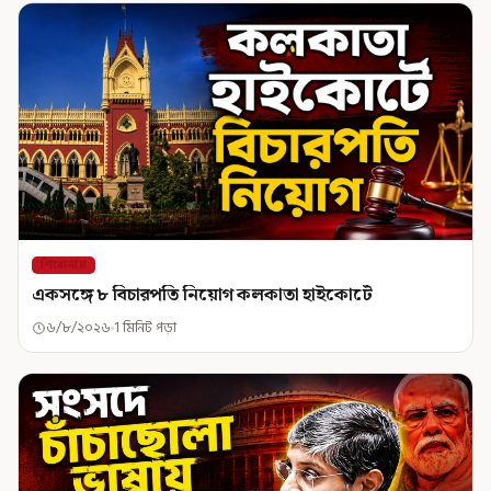
শিরোনাম
একসঙ্গে ৮ বিচারপতি নিয়োগ কলকাতা হাইকোর্টে
৬/৮/২০২৬
1 মিনিট পড়া