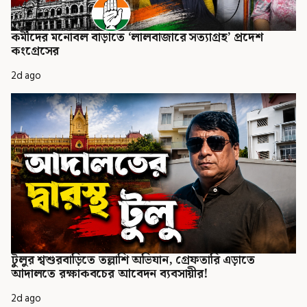
কর্মীদের মনোবল বাড়াতে ‘লালবাজারে সত্যাগ্রহ’ প্রদেশ
কংগ্রেসের
2d ago
টুলুর শ্বশুরবাড়িতে তল্লাশি অভিযান, গ্রেফতারি এড়াতে
আদালতে রক্ষাকবচের আবেদন ব্যবসায়ীর!
2d ago