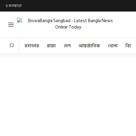
কলকাতা
মহানগর
রাজ্য
দেশ
আন্তর্জাতিক
খেলা
বিনো