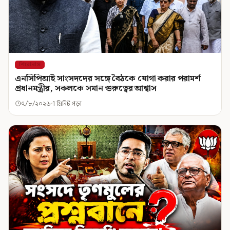
শিরোনাম
এনসিপিআই সাংসদদের সঙ্গে বৈঠকে যোগা করার পরামর্শ
প্রধানমন্ত্রীর, সকলকে সমান গুরুত্বের আশ্বাস
৭/৮/২০২৬
1 মিনিট পড়া