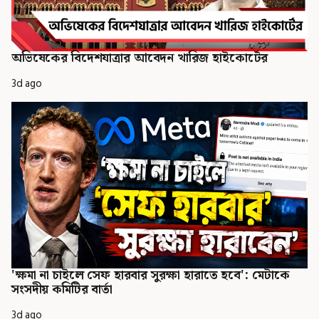
অভিষেকের বিদেশযাত্রার আবেদন খারিজ হাইকোর্টের
3d ago
'ক্ষমা না চাইলে সেফ হারবার সুরক্ষা হারাতে হবে': মেটাকে
সংসদীয় কমিটির বার্তা
3d ago