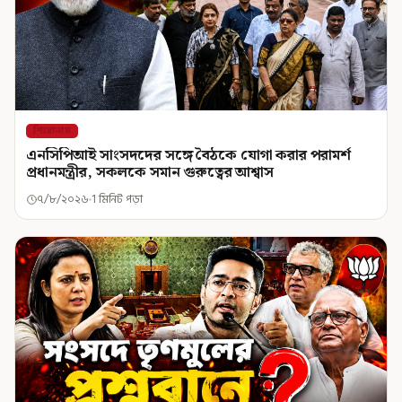
শিরোনাম
এনসিপিআই সাংসদদের সঙ্গে বৈঠকে যোগা করার পরামর্শ
প্রধানমন্ত্রীর, সকলকে সমান গুরুত্বের আশ্বাস
৭/৮/২০২৬
1 মিনিট পড়া