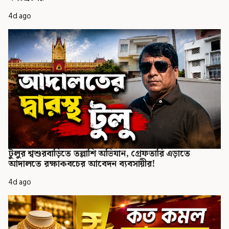
4d ago
টুলুর শ্বশুরবাড়িতে তল্লাশি অভিযান, গ্রেফতারি এড়াতে
আদালতে রক্ষাকবচের আবেদন ব্যবসায়ীর!
4d ago