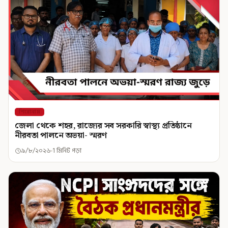
শিরোনাম
জেলা থেকে শহর, রাজ্যের সব সরকারি স্বাস্থ্য প্রতিষ্ঠানে
নীরবতা পালনে অভয়া- স্মরণ
৯/৮/২০২৬
1 মিনিট পড়া