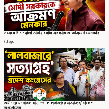
সংসদে চাঁচাছোলা ভাষায় মোদি সরকারকে আক্রমণ মেনকার
3d ago
কর্মীদের মনোবল বাড়াতে ‘লালবাজারে সত্যাগ্রহ’ প্রদেশ
কংগ্রেসের