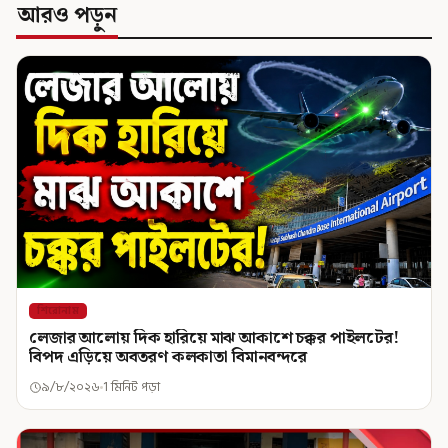
আরও পড়ুন
শিরোনাম
লেজার আলোয় দিক হারিয়ে মাঝ আকাশে চক্কর পাইলটের!
বিপদ এড়িয়ে অবতরণ কলকাতা বিমানবন্দরে
৯/৮/২০২৬
1 মিনিট পড়া