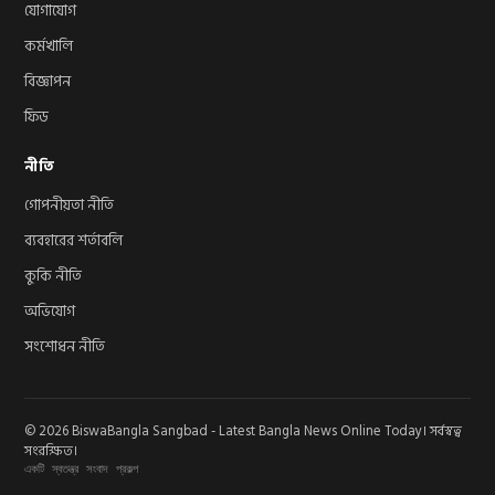
যোগাযোগ
কর্মখালি
বিজ্ঞাপন
ফিড
নীতি
গোপনীয়তা নীতি
ব্যবহারের শর্তাবলি
কুকি নীতি
অভিযোগ
সংশোধন নীতি
© 2026 BiswaBangla Sangbad - Latest Bangla News Online Today। সর্বস্বত্ব
সংরক্ষিত।
একটি স্বতন্ত্র সংবাদ প্রকল্প