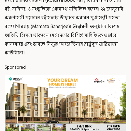
মতো এবারও বইমেলা (Kolkata Book Fair) বিশ্বের নানা দেশের
বই, সাহিত্য, ও সংস্কৃতিকে একসাথে সম্মিলিত করবে। ২২ জানুয়ারি
করুণাময়ী ময়দানে বইমেলার উদ্বোধন করবেন মুখ্যমন্ত্রী মমতা
বন্দ্যোপাধ্যায় (Mamata Banerjee)। উদ্বোধনী অনুষ্ঠানে বিশেষ
অতিথি হিসেবে থাকবেন সেই দেশের বিশিষ্ট সাহিত্যিক গুস্তাবো
কানসোব্রে এবং ভারতে নিযুক্ত আর্জেন্টিনার রাষ্ট্রদূত মারিয়ানো
কাউসিনো।
Sponsored