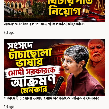
একসঙ্গে ৮ বিচারপতি নিয়োগ কলকাতা হাইকোর্টে
3d ago
সংসদে চাঁচাছোলা ভাষায় মোদি সরকারকে আক্রমণ মেনকার
3d ago