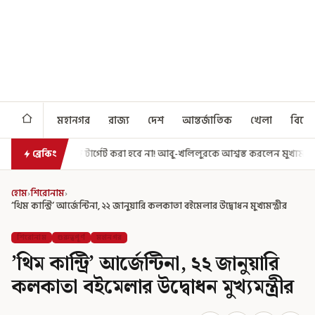
মহানগর
রাজ্য
দেশ
আন্তর্জাতিক
খেলা
বিনো
েট করা হবে না! আবু-খলিলুরকে আশ্বস্ত করলেন মুখ্যমন্ত্রী
এগিয়ে গেল আরও একধ
ব্রেকিং
হোম
›
শিরোনাম
›
’থিম কান্ট্রি’ আর্জেন্টিনা, ২২ জানুয়ারি কলকাতা বইমেলার উদ্বোধন মুখ্যমন্ত্রীর
শিরোনাম
গুরুত্বপূর্ণ
মহানগর
’থিম কান্ট্রি’ আর্জেন্টিনা, ২২ জানুয়ারি
কলকাতা বইমেলার উদ্বোধন মুখ্যমন্ত্রীর