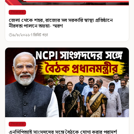
শিরোনাম
জেলা থেকে শহর, রাজ্যের সব সরকারি স্বাস্থ্য প্রতিষ্ঠানে
নীরবতা পালনে অভয়া- স্মরণ
৯/৮/২০২৬
1 মিনিট পড়া
শিরোনাম
এনসিপিআই সাংসদদের সঙ্গে বৈঠকে যোগা করার পরামর্শ