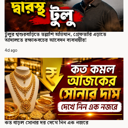
টুলুর শ্বশুরবাড়িতে তল্লাশি অভিযান, গ্রেফতারি এড়াতে
আদালতে রক্ষাকবচের আবেদন ব্যবসায়ীর!
4d ago
কত বাড়ল সোনার দর দেখে নিন এক নজরে