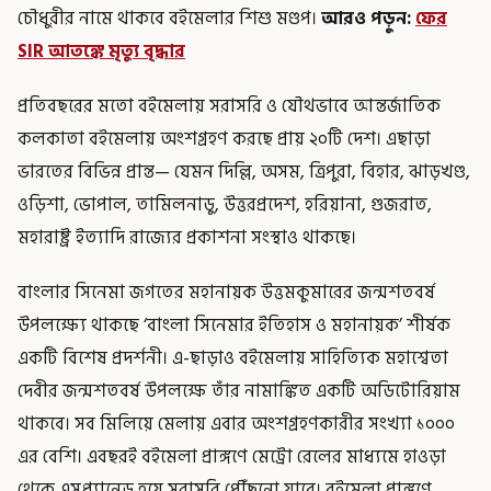
চৌধুরীর নামে থাকবে বইমেলার শিশু মণ্ডপ।
আরও পড়ুন:
ফের
SIR আতঙ্কে মৃত্যু বৃদ্ধার
প্রতিবছরের মতো বইমেলায় সরাসরি ও যৌথভাবে আন্তর্জাতিক
কলকাতা বইমেলায় অংশগ্রহণ করছে প্রায় ২০টি দেশ। এছাড়া
ভারতের বিভিন্ন প্রান্ত— যেমন দিল্লি, অসম, ত্রিপুরা, বিহার, ঝাড়খণ্ড,
ওড়িশা, ভোপাল, তামিলনাডু, উত্তরপ্রদেশ, হরিয়ানা, গুজরাত,
মহারাষ্ট্র ইত্যাদি রাজ্যের প্রকাশনা সংস্থাও থাকছে।
বাংলার সিনেমা জগতের মহানায়ক উত্তমকুমারের জন্মশতবর্ষ
উপলক্ষ্যে থাকছে ‘বাংলা সিনেমার ইতিহাস ও মহানায়ক’ শীর্ষক
একটি বিশেষ প্রদর্শনী। এ-ছাড়াও বইমেলায় সাহিত্যিক মহাশ্বেতা
দেবীর জন্মশতবর্ষ উপলক্ষে তাঁর নামাঙ্কিত একটি অডিটোরিয়াম
থাকবে। সব মিলিয়ে মেলায় এবার অংশগ্রহণকারীর সংখ্যা ১০০০
এর বেশি। এবছরই বইমেলা প্রাঙ্গণে মেট্রো রেলের মাধ্যমে হাওড়া
থেকে এসপ্ল্যানেড হয়ে সরাসরি পৌঁছনো যাবে। বইমেলা প্রাঙ্গণে