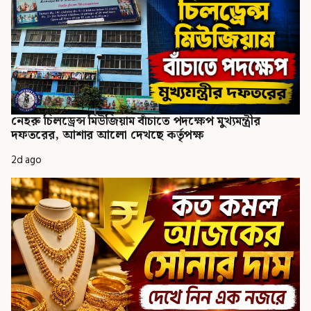
নেহরু চিলড্রেন্স মিউজিয়াম বাঁচাতে পদক্ষেপ মুখ্যমন্ত্রীর
দফতরের, আশার আলো দেখছে কর্তৃপক্ষ
2d ago