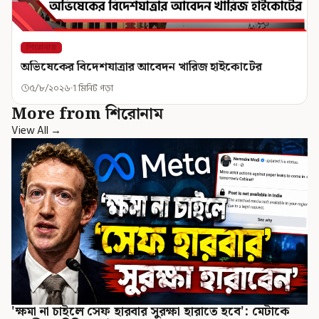
শিরোনাম
অভিষেকের বিদেশযাত্রার আবেদন খারিজ হাইকোর্টের
৫/৮/২০২৬
1 মিনিট পড়া
More from শিরোনাম
View All →
'ক্ষমা না চাইলে সেফ হারবার সুরক্ষা হারাতে হবে': মেটাকে