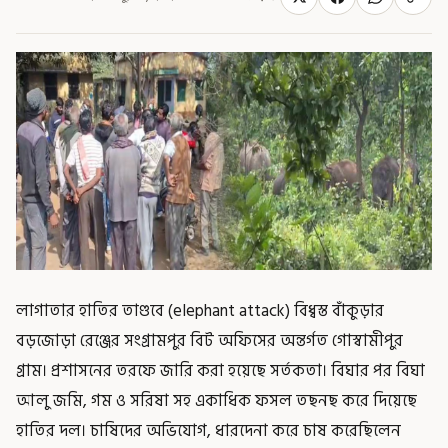
লাগাতার হাতির তাণ্ডবে (elephant attack) বিধ্বস্ত বাঁকুড়ার
বড়জোড়া রেঞ্জের সংগ্রামপুর বিট অফিসের অন্তর্গত গোস্বামীপুর
গ্রাম। প্রশাসনের তরফে জারি করা হয়েছে সর্তকতা। বিঘার পর বিঘা
আলু জমি, গম ও সরিষা সহ একাধিক ফসল তছনছ করে দিয়েছে
হাতির দল। চাষিদের অভিযোগ, ধারদেনা করে চাষ করেছিলেন