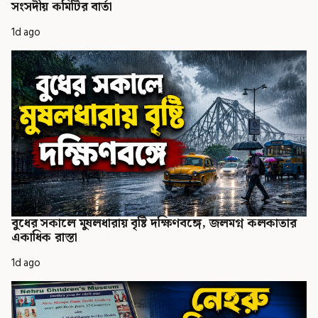
সংসদীয় কমিটির বার্তা
1d ago
বুধের সকালে মুষলধারায় বৃষ্টি দক্ষিণবঙ্গে, জলমগ্ন কলকাতার
একাধিক রাস্তা
1d ago