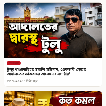
শিরোনাম
টুলুর শ্বশুরবাড়িতে তল্লাশি অভিযান, গ্রেফতারি এড়াতে
আদালতে রক্ষাকবচের আবেদন ব্যবসায়ীর!
৫/৮/২০২৬
1 মিনিট পড়া