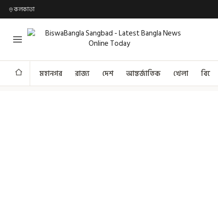
কলকাতা
মহানগর
রাজ্য
দেশ
আন্তর্জাতিক
খেলা
বিনো