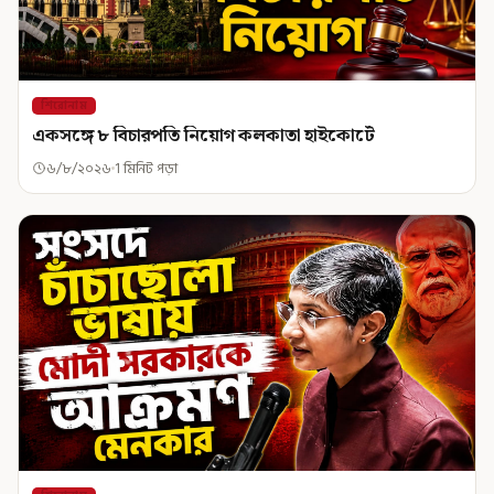
শিরোনাম
একসঙ্গে ৮ বিচারপতি নিয়োগ কলকাতা হাইকোর্টে
৬/৮/২০২৬
1 মিনিট পড়া