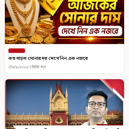
শিরোনাম
কত বাড়ল সোনার দর দেখে নিন এক নজরে
৫/৮/২০২৬
1 মিনিট পড়া