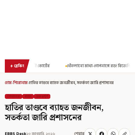
থেঁতলানো মাথা-গোপনাঙ্গে রড! বিজেপিশাসিত অসমে নাবালিকার নৃশংস
ব্রেকিং
হোম
›
শিরোনাম
›
হাতির তাণ্ডবে ব্যাহত জনজীবন, সতর্কতা জারি প্রশাসনের
শিরোনাম
রাজ্য
গুরুত্বপূর্ণ
হাতির তাণ্ডবে ব্যাহত জনজীবন,
সতর্কতা জারি প্রশাসনের
EBBS Desk
২০ জানুয়ারি, ২০২৬
শেয়ার