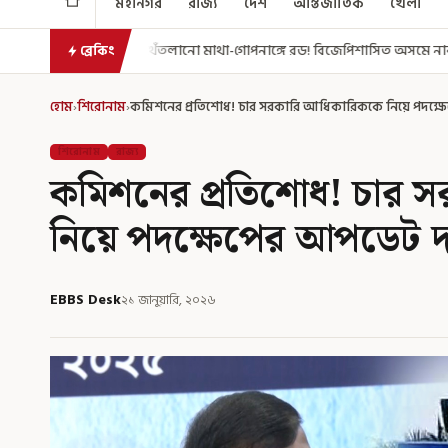
মহানগর
রাজ্য
দেশ
আন্তর্জাতিক
খেলা
লানো মাথা-গোপনাঙ্গে রড! বিজেপিশাসিত অসমে নাবালিকার নৃশংস পরিণতি
ব্রেকিং
হোম
›
শিরোনাম
›
কমিশনের প্রতিশোধ! চার সরকারি আধিকারিককে নিয়ে পদক্ষ
শিরোনাম
রাজ্য
কমিশনের প্রতিশোধ! চার 
নিয়ে পদক্ষেপের আপডেট দ
EBBS Desk
২১ জানুয়ারি, ২০২৬