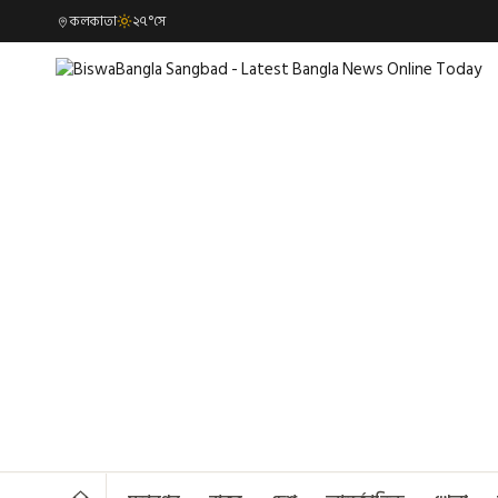
কলকাতা
২৭°সে