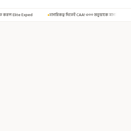
াগরিকত্ব দিতেই CAA! ৩০০ মতুয়াকে নাগরিকত্বের সার্টিফিকেট দিয়ে বার্তা মুখ্যমন্ত্রী