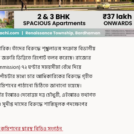
। তাঁদের বিরুদ্ধে শৃঙ্খলাভঙ্গ সংক্রান্ত বিভাগীয়
ে জরুরি ভিত্তিতে রিপোর্ট তলব করেছে। রাজ্যের
mission) ৭২ ঘণ্টার সময়সীমা বেঁধে দিয়ে
াঁচটার মধ্যে চার আধিকারিকের বিরুদ্ধে গৃহীত
 কমিশনের পাঠানো চিঠিতে জানানো হয়েছে।
বের ইআরও দেবোত্তম দত্ত চৌধুরী, এইআরও তথাগত
ীপ্ত দাসের বিরুদ্ধে শাস্তিমূলক পদক্ষেপের
! কমিশনের দ্বারস্থ বিডিও সংগঠন