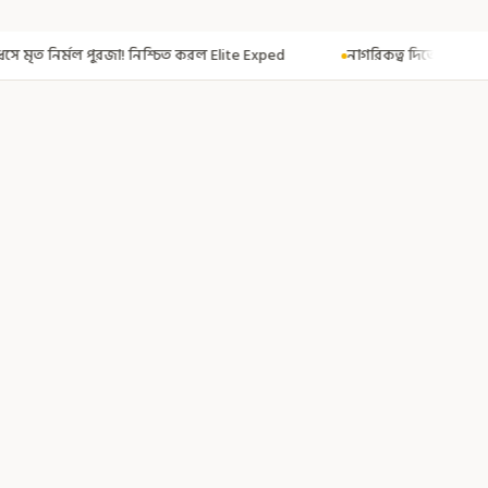
িত করল Elite Exped
নাগরিকত্ব দিতেই CAA! ৩০০ মতুয়াকে নাগরিকত্বের সার্টিফি