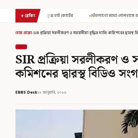
ধ হাই কোর্টের
থেঁতলানো মাথা-গোপনাঙ্গে রড! বিজেপিশাসিত অসমে নাবা
ব্রেকিং
হোম
›
রাজ্য
›
SIR প্রক্রিয়া সরলীকরণ ও সময়সীমা বৃদ্ধির দাবি! কমিশনের দ্বারস্থ
রাজ্য
SIR প্রক্রিয়া সরলীকরণ ও সম
কমিশনের দ্বারস্থ বিডিও স
EBBS Desk
২১ জানুয়ারি, ২০২৬