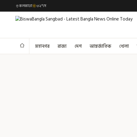
কলকাতা
৩২°সে
মহানগর
রাজ্য
দেশ
আন্তর্জাতিক
খেলা