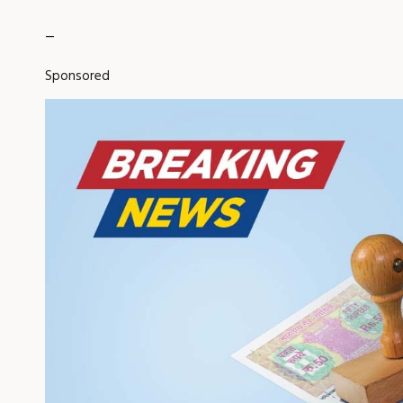
_
Sponsored