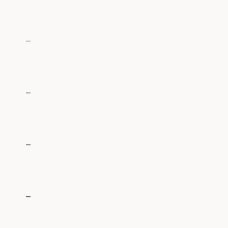
_
_
_
_