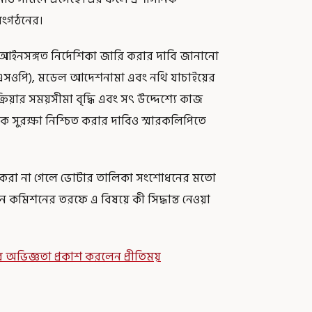
ত সংগঠনের।
ক ও আইনসঙ্গত নির্দেশিকা জারি করার দাবি জানানো
ডিওর (এসওপি), মডেল আদেশনামা এবং নথি যাচাইয়ের
িয়ার সময়সীমা বৃদ্ধি এবং সৎ উদ্দেশ্যে কাজ
সুরক্ষা নিশ্চিত করার দাবিও স্মারকলিপিতে
শ্চিত করা না গেলে ভোটার তালিকা সংশোধনের মতো
চন কমিশনের তরফে এ বিষয়ে কী সিদ্ধান্ত নেওয়া
র অভিজ্ঞতা প্রকাশ করলেন প্রীতিময়