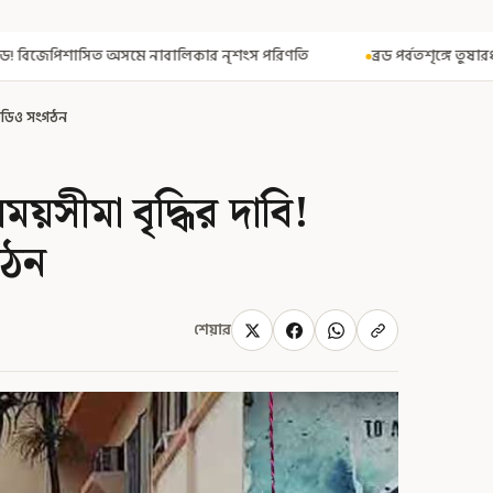
লিকার নৃশংস পরিণতি
ব্রড পর্বতশৃঙ্গে তুষারধসে মৃত নির্মল পুরজা! নিশ্চ
 বিডিও সংগঠন
য়সীমা বৃদ্ধির দাবি!
ংগঠন
শেয়ার