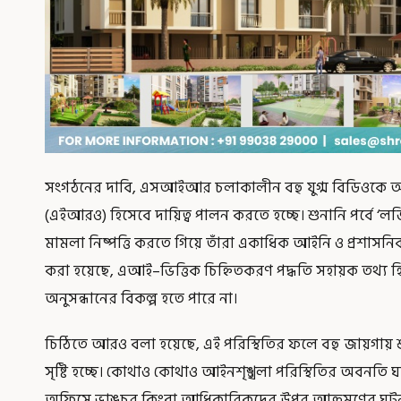
সংগঠনের দাবি, এসআইআর চলাকালীন বহু যুগ্ম বিডিওকে অ্যা
(এইআরও) হিসেবে দায়িত্ব পালন করতে হচ্ছে। শুনানি পর্বে ‘লজিক
মামলা নিষ্পত্তি করতে গিয়ে তাঁরা একাধিক আইনি ও প্রশাসন
করা হয়েছে, এআই–ভিত্তিক চিহ্নিতকরণ পদ্ধতি সহায়ক তথ্য
অনুসন্ধানের বিকল্প হতে পারে না।
চিঠিতে আরও বলা হয়েছে, এই পরিস্থিতির ফলে বহু জায়গায় শু
সৃষ্টি হচ্ছে। কোথাও কোথাও আইনশৃঙ্খলা পরিস্থিতির অবনতি
অফিসে ভাঙচুর কিংবা আধিকারিকদের উপর আক্রমণের ঘটনা