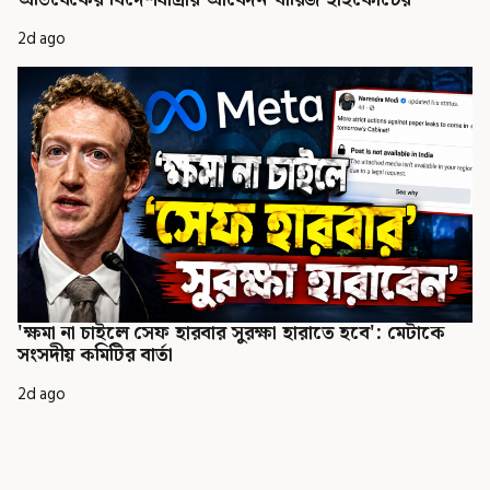
অভিষেকের বিদেশযাত্রার আবেদন খারিজ হাইকোর্টের
2d ago
'ক্ষমা না চাইলে সেফ হারবার সুরক্ষা হারাতে হবে': মেটাকে
সংসদীয় কমিটির বার্তা
2d ago