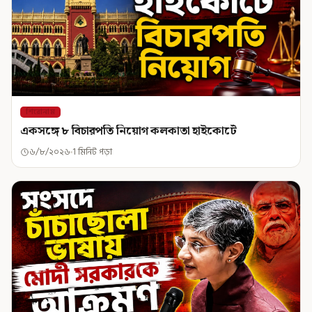
শিরোনাম
একসঙ্গে ৮ বিচারপতি নিয়োগ কলকাতা হাইকোর্টে
৬/৮/২০২৬
1 মিনিট পড়া