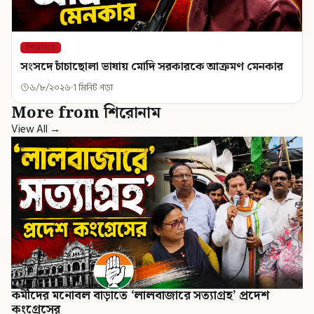
শিরোনাম
সংসদে চাঁচাছোলা ভাষায় মোদি সরকারকে আক্রমণ মেনকার
৬/৮/২০২৬
1 মিনিট পড়া
More from শিরোনাম
View All →
কর্মীদের মনোবল বাড়াতে ‘লালবাজারে সত্যাগ্রহ’ প্রদেশ
কংগ্রেসের