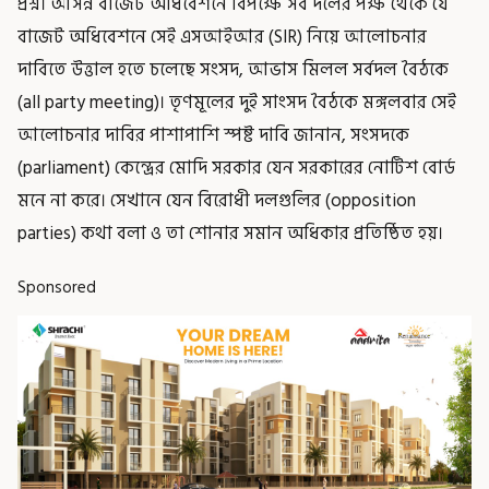
প্রশ্ন। আসন্ন বাজেট অধিবেশনে বিপক্ষে সব দলের পক্ষ থেকে যে
বাজেট অধিবেশনে সেই এসআইআর (SIR) নিয়ে আলোচনার
দাবিতে উত্তাল হতে চলেছে সংসদ, আভাস মিলল সর্বদল বৈঠকে
(all party meeting)। তৃণমূলের দুই সাংসদ বৈঠকে মঙ্গলবার সেই
আলোচনার দাবির পাশাপাশি স্পষ্ট দাবি জানান, সংসদকে
(parliament) কেন্দ্রের মোদি সরকার যেন সরকারের নোটিশ বোর্ড
মনে না করে। সেখানে যেন বিরোধী দলগুলির (opposition
parties) কথা বলা ও তা শোনার সমান অধিকার প্রতিষ্ঠিত হয়।
Sponsored