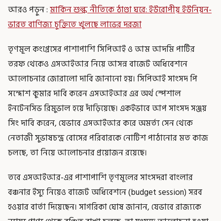
আরও পড়ুন :
মার্কিন শুল্ক নীতিকে ঠাণ্ডা ঘরে: ইউরোপীয় ইউনিয়ন-
ভারত বাণিজ্য চুক্তিতে খুলছে লাভের দরজা
তৃণমূল কংগ্রেসের পাশাপাশি সিপিআই ও আম আদমি পার্টির
তরফ থেকেও এসআইআর নিয়ে আসন্ন বাজেট অধিবেশনে
আলোচনার জোরালো দাবি জানানো হয়। সিপিআই সাংসদ পি
সন্দোশ কুমার দাবি করেন এসআইআর এর অর্থ স্পেশাল
ইনটেনসিভ রিমুভাল হয়ে দাঁড়িয়েছে। একইভাবে আপ সাংসদ সঞ্জয়
সিং দাবি করেন, যেভাবে এসআইআর করে অমর্ত্য সেন থেকে
নেতাজী সুভাষচন্দ্র বোসের পরিবারকে নোটিশ পাঠানোর মত কাজ
চলছে, তা নিয়ে আলোচনার প্রয়োজন রয়েছে।
তবে এসআইআর-এর পাশাপাশি তৃণমূলের সাংসদরা বাংলার
বঞ্চনার ইস্যু নিয়েও বাজেট অধিবেশনে (budget session) সরব
হওয়ার বার্তা দিয়েছেন। সাগরিকা ঘোষ জানান, যেভাবে রাজ্যকে