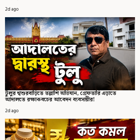
2d ago
টুলুর শ্বশুরবাড়িতে তল্লাশি অভিযান, গ্রেফতারি এড়াতে
আদালতে রক্ষাকবচের আবেদন ব্যবসায়ীর!
2d ago