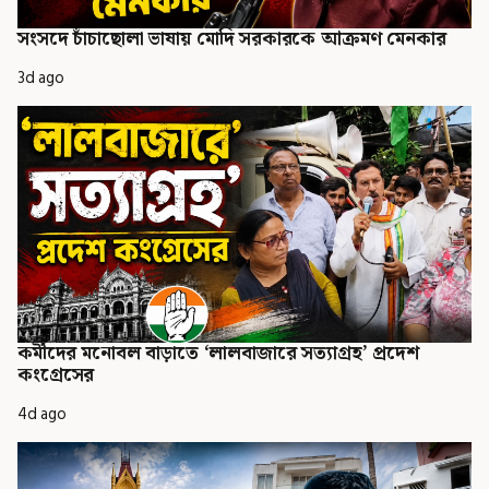
সংসদে চাঁচাছোলা ভাষায় মোদি সরকারকে আক্রমণ মেনকার
3d ago
কর্মীদের মনোবল বাড়াতে ‘লালবাজারে সত্যাগ্রহ’ প্রদেশ
কংগ্রেসের
4d ago