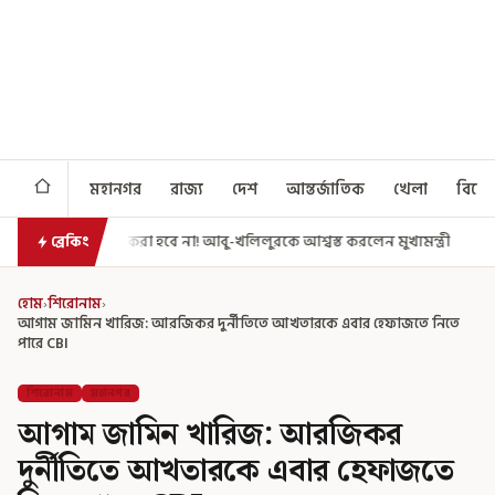
মহানগর
রাজ্য
দেশ
আন্তর্জাতিক
খেলা
বিনো
হবে না! আবু-খলিলুরকে আশ্বস্ত করলেন মুখ্যমন্ত্রী
এগিয়ে গেল আরও একধাপ, সপ
ব্রেকিং
হোম
›
শিরোনাম
›
আগাম জামিন খারিজ: আরজিকর দুর্নীতিতে আখতারকে এবার হেফাজতে নিতে
পারে CBI
শিরোনাম
মহানগর
আগাম জামিন খারিজ: আরজিকর
দুর্নীতিতে আখতারকে এবার হেফাজতে