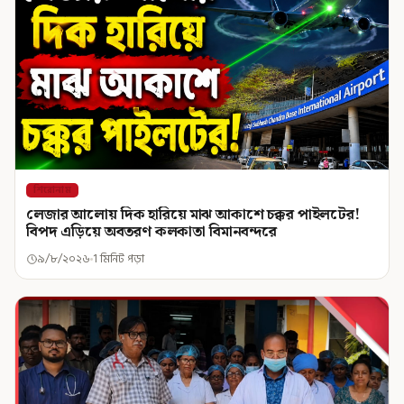
শিরোনাম
লেজার আলোয় দিক হারিয়ে মাঝ আকাশে চক্কর পাইলটের!
বিপদ এড়িয়ে অবতরণ কলকাতা বিমানবন্দরে
৯/৮/২০২৬
1 মিনিট পড়া