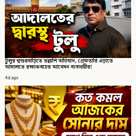
টুলুর শ্বশুরবাড়িতে তল্লাশি অভিযান, গ্রেফতারি এড়াতে
আদালতে রক্ষাকবচের আবেদন ব্যবসায়ীর!
4d ago