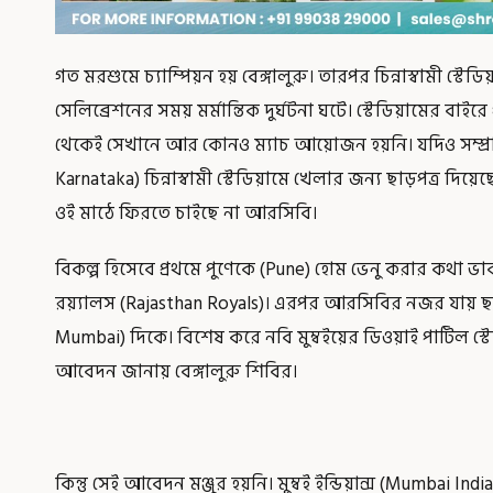
গত মরশুমে চ্যাম্পিয়ন হয় বেঙ্গালুরু। তারপর চিন্নাস্বামী স্
সেলিব্রেশনের সময় মর্মান্তিক দুর্ঘটনা ঘটে। স্টেডিয়ামের বাইর
থেকেই সেখানে আর কোনও ম্যাচ আয়োজন হয়নি। যদিও সম্প্র
Karnataka) চিন্নাস্বামী স্টেডিয়ামে খেলার জন্য ছাড়পত্র দ
ওই মাঠে ফিরতে চাইছে না আরসিবি।
বিকল্প হিসেবে প্রথমে পুণেকে (Pune) হোম ভেনু করার কথা ভা
রয়্যালস (Rajasthan Royals)। এরপর আরসিবির নজর যায় ছত্ত
Mumbai) দিকে। বিশেষ করে নবি মুম্বইয়ের ডিওয়াই পাটিল স্
আবেদন জানায় বেঙ্গালুরু শিবির।
কিন্তু সেই আবেদন মঞ্জুর হয়নি। মুম্বই ইন্ডিয়ান্স (Mumbai 