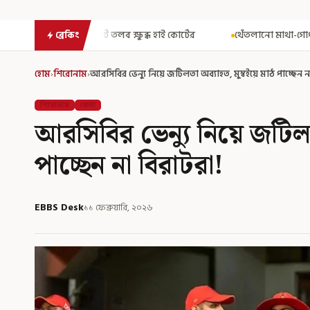
্ষুব্ধ হাই কোর্টের
থেঁতলানো মাথা-গোপনাঙ্গে রড! বিজেপিশাসিত অসমে
ব্রেকিং
হোম
›
শিরোনাম
›
আরসিবির ভেন্যু নিয়ে জটিলতা অব্যাহত, মুম্বইয়ে মাঠ পাচ্ছেন ন
শিরোনাম
খেলা
আরসিবির ভেন্যু নিয়ে জটিলত
পাচ্ছেন না বিরাটরা!
EBBS Desk
১১ ফেব্রুয়ারি, ২০২৬