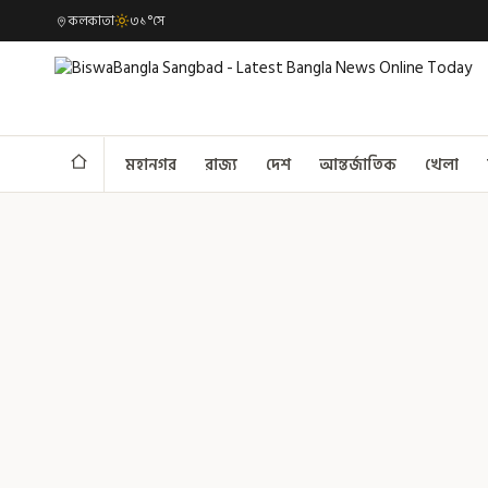
কলকাতা
৩১°সে
মহানগর
রাজ্য
দেশ
আন্তর্জাতিক
খেলা