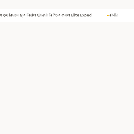
নিশ্চিত করল Elite Exped
নাগরিকত্ব দিতেই CAA! ৩০০ মতুয়াকে নাগরিকত্বের সা