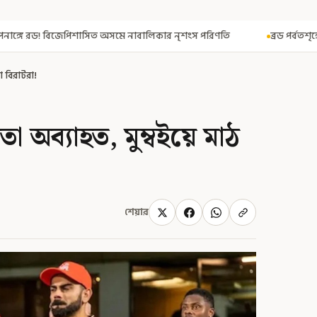
 নাবালিকার নৃশংস পরিণতি
ব্রড পর্বতশৃঙ্গে তুষারধসে মৃত নির্মল পুরজা! 
া বিরাটরা!
া অব্যাহত, মুম্বইয়ে মাঠ
শেয়ার