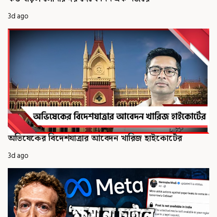
3d ago
অভিষেকের বিদেশযাত্রার আবেদন খারিজ হাইকোর্টের
3d ago