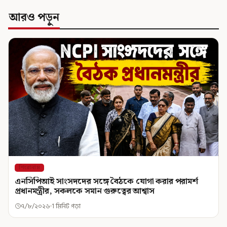
আরও পড়ুন
শিরোনাম
এনসিপিআই সাংসদদের সঙ্গে বৈঠকে যোগা করার পরামর্শ
প্রধানমন্ত্রীর, সকলকে সমান গুরুত্বের আশ্বাস
৭/৮/২০২৬
1 মিনিট পড়া