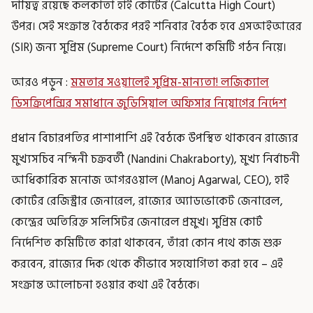
দায়িত্ব রয়েছে কলকাতা হাই কোর্টের (Calcutta High Court)
উপর। সেই সংক্রান্ত বৈঠকের পরই শনিবার বৈঠক হবে এসআইআরের
(SIR) জন্য সুপ্রিম (Supreme Court) নির্দেশে কমিটি গঠন নিয়ে।
আরও পড়ুন :
মমতার সওয়ালেই সুপ্রিম-মান্যতা! লজিক্যাল
ডিসক্রিপেন্সির সমাধানে জুডিসিয়াল অফিসার নিয়োগের নির্দেশ
প্রধান বিচারপতির পাশাপাশি এই বৈঠকে উপস্থিত থাকবেন রাজ্যের
মুখ্যসচিব নন্দিনী চক্রবর্তী (Nandini Chakraborty), মুখ্য নির্বাচনী
আধিকারিক মনোজ আগরওয়াল (Manoj Agarwal, CEO), হাই
কোর্টের রেজিস্ট্রার জেনারেল, রাজ্যের অ্যাডভোকেট জেনারেল,
কেন্দ্রের অতিরিক্ত সলিসিটর জেনারেল প্রমুখ। সুপ্রিম কোর্ট
নির্দেশিত কমিটিতে কারা থাকবেন, তাঁরা কোন পথে কাজ শুরু
করবেন, রাজ্যের দিক থেকে কীভাবে সহযোগিতা করা হবে – এই
সংক্রান্ত আলোচনা হওয়ার কথা এই বৈঠকে।