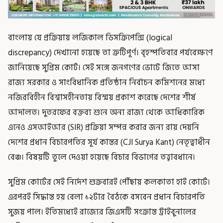
বাংলায় যে প্রক্রিয়ায় লজিকাল ডিসক্রিপেন্সি (logical
discrepancy) দেখানো হয়েছে তা ত্রুটিপূর্ণ। বৃহস্পতিবার পর্যবেক্ষণে
জানিয়েছে সুপ্রিম কোর্ট। সেই সঙ্গে জনগণের ভোটে জিতে আসা
রাজ্য সরকার ও সাংবিধানিক প্রতিষ্ঠান নির্বাচন কমিশনের মধ্যে
নজিরবিহীন বিশ্বাসহীনতায় বিস্ময় প্রকাশ করেছে দেশের শীর্ষ
আদালত। দুতরফের বক্তব্য শুনে অন্য রাজ্য থেকে আধিকারিক
এনেও এসআইআর (SIR) প্রক্রিয়া সম্পন্ন করার জন্য রায় দেয়নি
দেশের প্রধান বিচারপতির সূর্য কান্তর (CJI Surya Kant) নেতৃত্বাধীন
বেঞ্চ। বিষয়টি তুলে দেওয়া হয়েছে বিচার বিভাগের তত্ত্বাবধানে।
সুপ্রিম কোর্টের সেই নির্দেশ শুক্রবারই পৌঁছায় কলকাতা হাই কোর্টে।
এরপরই সিদ্ধান্ত হয় বেলা ১২টার বৈঠকে বসবেন প্রধান বিচারপতি
সুজয় পাল। ইতিমধ্যেই রাজ্যের জিএসটি সংক্রান্ত ট্রাইবুনালের