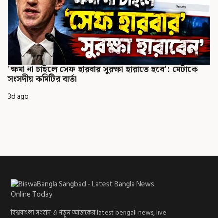
'ক্ষমা না চাইলে সেফ হারবার সুরক্ষা হারাতে হবে': মেটাকে
সংসদীয় কমিটির বার্তা
3d ago
বিশ্ববাংলা সংবাদ-এ পড়ুন আজকের latest bengali news, live