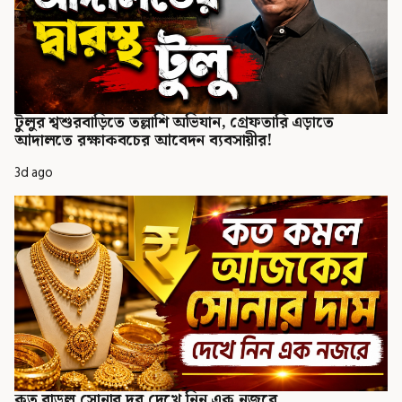
টুলুর শ্বশুরবাড়িতে তল্লাশি অভিযান, গ্রেফতারি এড়াতে
আদালতে রক্ষাকবচের আবেদন ব্যবসায়ীর!
3d ago
কত বাড়ল সোনার দর দেখে নিন এক নজরে