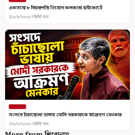
একসঙ্গে ৮ বিচারপতি নিয়োগ কলকাতা হাইকোর্টে
৬/৮/২০২৬
1 মিনিট পড়া
শিরোনাম
সংসদে চাঁচাছোলা ভাষায় মোদি সরকারকে আক্রমণ মেনকার
৬/৮/২০২৬
1 মিনিট পড়া
More from শিরোনাম