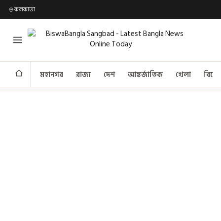
কলকাতা
মহানগর
রাজ্য
দেশ
আন্তর্জাতিক
খেলা
বিনো