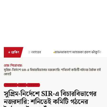
র
মাঝআকাশে আচমকা প্রবল ঝাঁকুনি! এয়ার ইন্ডিয়ার উড়ানে আতঙ্ক
ব্রেকিং
হোম
›
শিরোনাম
›
সুপ্রিম-নির্দেশে SIR-এ বিচারবিভাগের নজরদারি: শনিতেই কমিটি গঠনের বৈঠক হাই
কোর্টে
শিরোনাম
রাজ্য
গুরুত্বপূর্ণ
সুপ্রিম-নির্দেশে SIR-এ বিচারবিভাগের
নজরদারি: শনিতেই কমিটি গঠনের