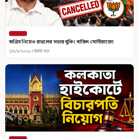
শিরোনাম
অগ্রিম নিয়েও রাহুলের সভার বুকিং বাতিল যোগীরাজ্যে
৭/৮/২০২৬
1 মিনিট পড়া
শিরোনাম