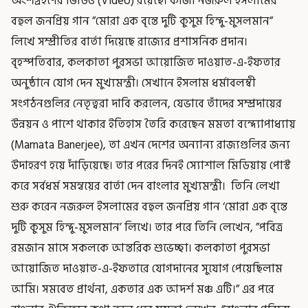
অংশগ্রহণের ভিডিও (Video) রয়েছে। কাজী নজরুল ইসলামের
বহুল জনপ্রিয় গান ”মোরা এক বৃন্তে দুটি কুসুম হিন্দু-মুসলমান”
লিখে সম্প্রীতির বার্তা দিয়েছে রাজ্যের প্রশাসনিক প্রদান।
বৃহস্পতিবার, কলকাতা পুরসভা আয়োজিত দাওয়াত-এ-ইফতার
অনুষ্ঠানে যোগ দেন মুখ্যমন্ত্রী। সেখানে ইসলাম ধর্মাবলম্বী
সংগঠনগুলির নেতৃত্বরা দাবি করলেন, যেভাবে তাঁদের সম্প্রদায়ের
উন্নয়ন ও পাশে থাকার ইতিহাস তৈরি করেছেন মমতা বন্দ্যোপাধ্যায়
(Mamata Banerjee), তা এখন দেশের অন্যান্য রাজ্যগুলির জন্য
উদাহরণ হয়ে দাঁড়িয়েছে। তার পরের দিনই স্যোশাল মিডিয়ায় পোস্ট
করে সর্বধর্ম সমন্বয়ের বার্তা দেন বাংলার মুখ্যমন্ত্রী। তিনি লেখা
শুরু করেন নজরুল ইসলামের বহুল জনপ্রিয় গান ‘মোরা এক বৃন্তে
দুটি কুসুম হিন্দু-মুসলমান’ লিখে। তার পরে তিনি লেখেন, ”পবিত্র
রমজান মাসে সকলকে আন্তরিক শুভেচ্ছা। কলকাতা পুরসভা
আয়োজিত দাওয়াত-এ-ইফতারে যোগদানের সুযোগ পেয়েছিলাম
আমি। সমবেত প্রার্থনা, একতার এক আদর্শ মঞ্চ এটি।” এর পরে