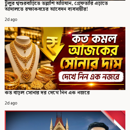
টুলুর শ্বশুরবাড়িতে তল্লাশি অভিযান, গ্রেফতারি এড়াতে
আদালতে রক্ষাকবচের আবেদন ব্যবসায়ীর!
2d ago
কত বাড়ল সোনার দর দেখে নিন এক নজরে
2d ago