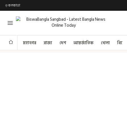
কলকাতা
মহানগর
রাজ্য
দেশ
আন্তর্জাতিক
খেলা
বিনো