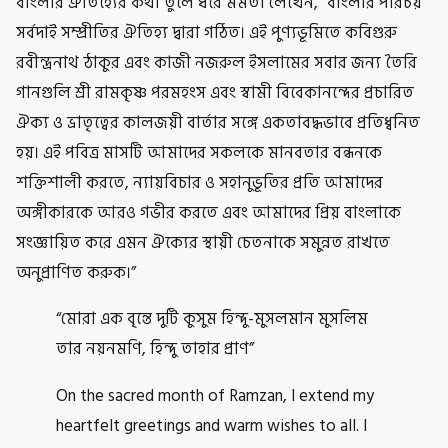
বাংলার ঐতিহ্যের কথা তুলে ধরে মমতা লেখেন, ”বাংলার পরিচয়
সর্বদাই সম্প্রীতির ঐতিহ্য দ্বারা গঠিত। এই পুণ্যভূমিতে কবিগুরু
রবীন্দ্রনাথ ঠাকুর এবং কাজী নজরুল ইসলামের সবার জন্য তৈরি
গানগুলি শ্রী রামকৃষ্ণ পরমহংস এবং স্বামী বিবেকানন্দের প্রচারিত
ঐক্য ও ভ্রাতৃত্বের কালজয়ী বার্তার সঙ্গে একতাবদ্ধভাবে প্রতিধ্বনিত
হয়। এই পবিত্র মাসটি আমাদের সকলকে মানবতার বন্ধনকে
শক্তিশালী করতে, ন্যায়বিচার ও সহানুভূতির প্রতি আমাদের
অঙ্গীকারকে আরও গভীর করতে এবং আমাদের প্রিয় বাংলাকে
সংজ্ঞায়িত করে এমন ঐক্যের স্থায়ী চেতনাকে সমুন্নত রাখতে
অনুপ্রাণিত করুক।”
“মোরা এক বৃন্তে দুটি কুসুম হিন্দু-মুসলমান মুসলিম
তার নয়নমণি, হিন্দু তাহার প্রাণ”
On the sacred month of Ramzan, I extend my
heartfelt greetings and warm wishes to all. I