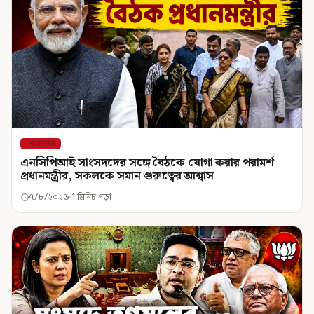
শিরোনাম
এনসিপিআই সাংসদদের সঙ্গে বৈঠকে যোগা করার পরামর্শ
প্রধানমন্ত্রীর, সকলকে সমান গুরুত্বের আশ্বাস
৭/৮/২০২৬
1 মিনিট পড়া