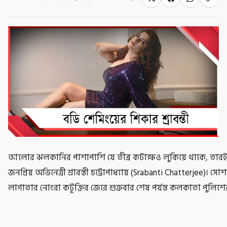
আলোর ঝলকানির পাশাপাশি যে তীব্র কটাক্ষও লুকিয়ে থাকে, তারই
জনপ্রিয় অভিনেত্রী শ্রাবন্তী চট্টোপাধ্যায় (Srabanti Chatterjee)। সো
লাগাতার নোংরা কটূক্তির জেরে শুক্রবার শেষ পর্যন্ত কলকাতা পুলিশের 