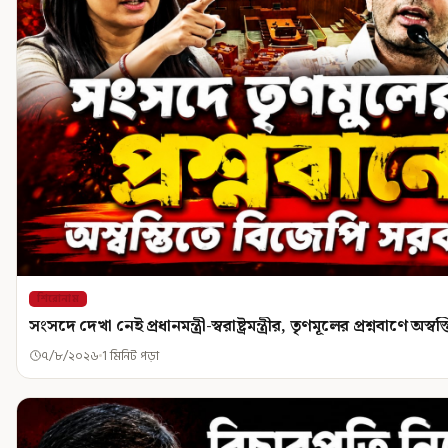
শিরোনাম
সংসদে দেখা নেই প্রধানমন্ত্রী-স্বরাষ্ট্রমন্ত্রীর, তৃণমূলের প্রশ্নবাণে অ
৭/৮/২০২৬
1 মিনিট পড়া