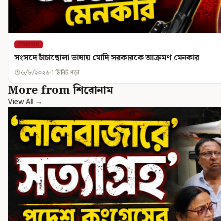
শিরোনাম
সংসদে চাঁচাছোলা ভাষায় মোদি সরকারকে আক্রমণ মেনকার
৬/৮/২০২৬
1 মিনিট পড়া
More from শিরোনাম
View All →