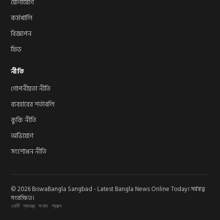
যোগাযোগ
কর্মখালি
বিজ্ঞাপন
ফিড
নীতি
গোপনীয়তা নীতি
ব্যবহারের শর্তাবলি
কুকি নীতি
অভিযোগ
সংশোধন নীতি
© 2026 BiswaBangla Sangbad - Latest Bangla News Online Today। সর্বস্বত্ব
সংরক্ষিত।
একটি স্বতন্ত্র সংবাদ প্রকল্প