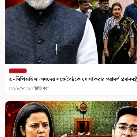
শিরোনাম
এনসিপিআই সাংসদদের সঙ্গে বৈঠকে যোগা করার পরামর্শ প্রধানমন্ত্
৭/৮/২০২৬
1 মিনিট পড়া