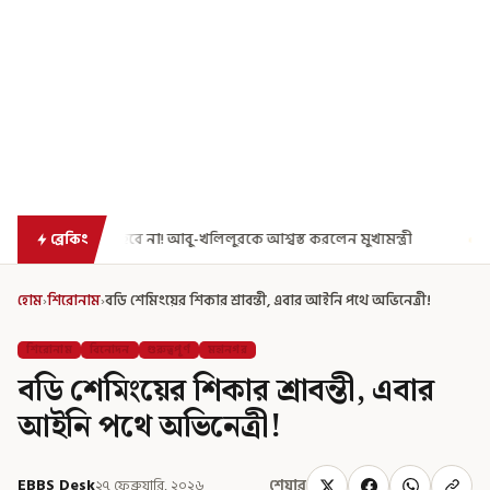
ত করলেন মুখ্যমন্ত্রী
এগিয়ে গেল আরও একধাপ, সপ্তম পে কমিশন গঠনের একাধ
ব্রেকিং
হোম
›
শিরোনাম
›
বডি শেমিংয়ের শিকার শ্রাবন্তী, এবার আইনি পথে অভিনেত্রী!
শিরোনাম
বিনোদন
গুরুত্বপূর্ণ
মহানগর
বডি শেমিংয়ের শিকার শ্রাবন্তী, এবার
আইনি পথে অভিনেত্রী!
EBBS Desk
২৭ ফেব্রুয়ারি, ২০২৬
শেয়ার