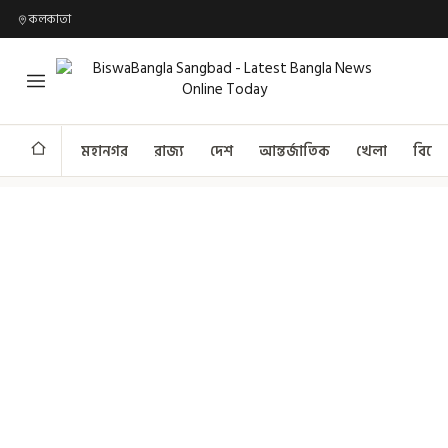
কলকাতা
মহানগর
রাজ্য
দেশ
আন্তর্জাতিক
খেলা
বিনো