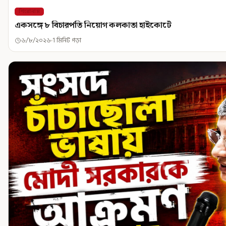
শিরোনাম
একসঙ্গে ৮ বিচারপতি নিয়োগ কলকাতা হাইকোর্টে
৬/৮/২০২৬
1 মিনিট পড়া