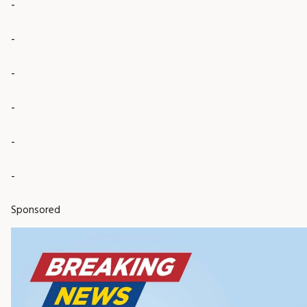
-
-
-
-
-
-
Sponsored