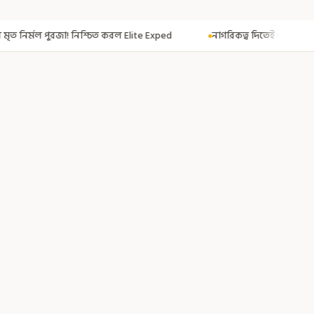
রল Elite Exped
নাগরিকত্ব দিতেই CAA! ৩০০ মতুয়াকে নাগরিকত্বের সার্টিফিকেট 