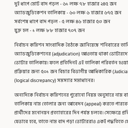
দুই ধাপে মোট বাদ পড়ল - ৬১ লক্ষ ৭৮ হাজার ২৪৫ জন
অ্যাডজুডিকেশন তালিকায় - ৬০ লক্ষ ৬ হাজার ৬৭৫ জন
সর্বশেষ ধাপে বাদ পড়ল - ৫ লক্ষ ৪৬ হাজার ৫৩ জন
যুক্ত হল - ১ লক্ষ ৮৮ হাজার ৭০৭ জন
নির্বাচন কমিশন সাংবাদিক বৈঠকে জানিয়েছে শনিবারের তালি
অ্যাডজুডিকেশনের (adjudication) আওতায় থাকা ভোটারদে
ভোটার তালিকায়। ফলে প্রতিদিনই এই তালিকা পরিবর্তন হওয়
প্রক্রিয়ার জন্য ৫০১ জন বিচার বিভাগীয় আধিকারিক (Judici
(logical discrepancy) সমস্যার সমাধানের।
অন্যদিকে নির্বাচন কমিশনের পুরোনো নিয়ম অনুসারে নাম ব
তালিকায় নাম তোলার জন্য আবেদন (appeal) করতে পারবেন।
প্রার্থীদের মনোনয়ন প্রত্যাহারের দিন পর্যন্ত চলবে। সেক্ষেত্র
যেভাবে হবে, তাতে নাম বাদ পড়া ভোটাররাও একই পদ্ধতিত