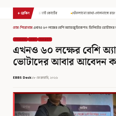
ই কোর্টের
থেঁতলানো মাথা-গোপনাঙ্গে রড! বিজেপিশাসিত অসমে নাবালিক
ব্রেকিং
হোম
›
শিরোনাম
›
এখনও ৬০ লক্ষের বেশি অ্যাডজুডিকেশন: ডিলিটেড ভোটাদে
শিরোনাম
রাজ্য
গুরুত্বপূর্ণ
এখনও ৬০ লক্ষের বেশি অ্য
ভোটাদের আবার আবেদন ক
EBBS Desk
২৮ ফেব্রুয়ারি, ২০২৬