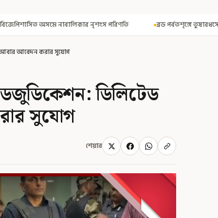
ার নৃশংস পরিণতি
ব্রড পর্বতশৃঙ্গে তুষারধসে মৃত নির্মল পুরজা! নিশ্চিত ক
র আবার আবেদন করার সুযোগ
াডজুডিকেশন: ডিলিটেড
রার সুযোগ
শেয়ার