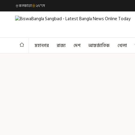
কলকাতা
২৭°সে
মহানগর
রাজ্য
দেশ
আন্তর্জাতিক
খেলা