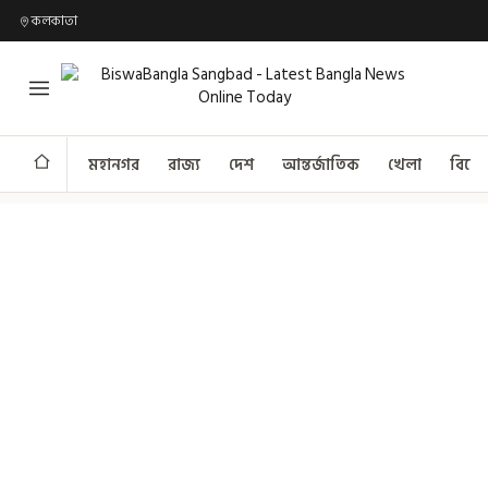
কলকাতা
মহানগর
রাজ্য
দেশ
আন্তর্জাতিক
খেলা
বিনো