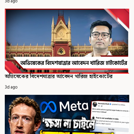
3d ago
অভিষেকের বিদেশযাত্রার আবেদন খারিজ হাইকোর্টের
3d ago