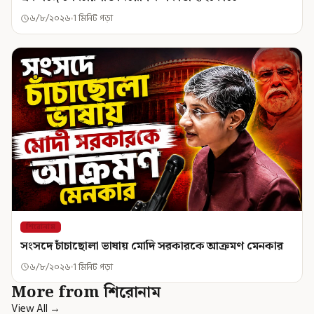
৬/৮/২০২৬
1 মিনিট পড়া
শিরোনাম
সংসদে চাঁচাছোলা ভাষায় মোদি সরকারকে আক্রমণ মেনকার
৬/৮/২০২৬
1 মিনিট পড়া
More from শিরোনাম
View All →