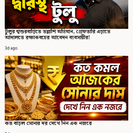
টুলুর শ্বশুরবাড়িতে তল্লাশি অভিযান, গ্রেফতারি এড়াতে
আদালতে রক্ষাকবচের আবেদন ব্যবসায়ীর!
3d ago
কত বাড়ল সোনার দর দেখে নিন এক নজরে