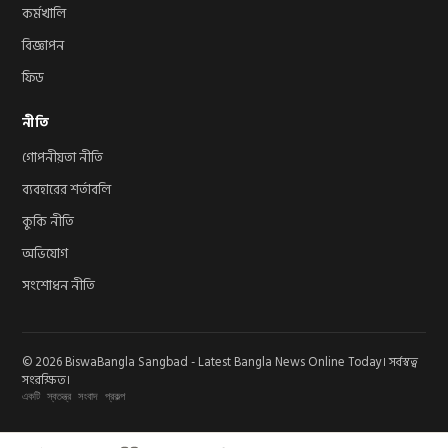
কর্মখালি
বিজ্ঞাপন
ফিড
নীতি
গোপনীয়তা নীতি
ব্যবহারের শর্তাবলি
কুকি নীতি
অভিযোগ
সংশোধন নীতি
© 2026 BiswaBangla Sangbad - Latest Bangla News Online Today। সর্বস্বত্ব
সংরক্ষিত।
একটি স্বতন্ত্র সংবাদ প্রকল্প