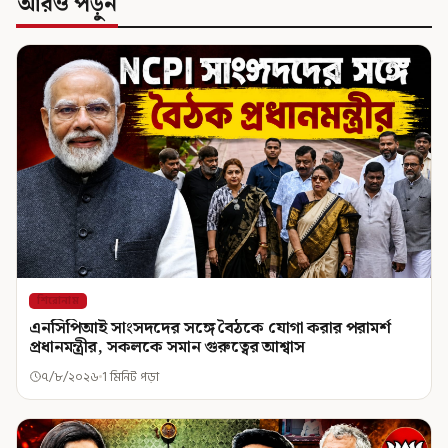
আরও পড়ুন
শিরোনাম
এনসিপিআই সাংসদদের সঙ্গে বৈঠকে যোগা করার পরামর্শ
প্রধানমন্ত্রীর, সকলকে সমান গুরুত্বের আশ্বাস
৭/৮/২০২৬
1 মিনিট পড়া