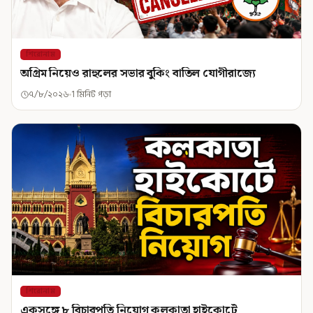
শিরোনাম
অগ্রিম নিয়েও রাহুলের সভার বুকিং বাতিল যোগীরাজ্যে
৭/৮/২০২৬
1 মিনিট পড়া
শিরোনাম
একসঙ্গে ৮ বিচারপতি নিয়োগ কলকাতা হাইকোর্টে