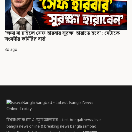
'ক্ষমা না চাইলে সেফ হারবার সুরক্ষা হারাতে হবে': মেটাকে
সংসদীয় কমিটির বার্তা
3d ago
বিশ্ববাংলা সংবাদ-এ পড়ুন আজকের latest bengali news, live
bangla news online & breaking news bangla sambad।