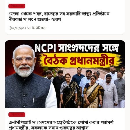
শিরোনাম
জেলা থেকে শহর, রাজ্যের সব সরকারি স্বাস্থ্য প্রতিষ্ঠানে
নীরবতা পালনে অভয়া- স্মরণ
৯/৮/২০২৬
1 মিনিট পড়া
শিরোনাম
এনসিপিআই সাংসদদের সঙ্গে বৈঠকে যোগা করার পরামর্শ
প্রধানমন্ত্রীর, সকলকে সমান গুরুত্বের আশ্বাস