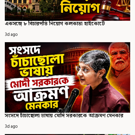
একসঙ্গে ৮ বিচারপতি নিয়োগ কলকাতা হাইকোর্টে
3d ago
সংসদে চাঁচাছোলা ভাষায় মোদি সরকারকে আক্রমণ মেনকার
3d ago