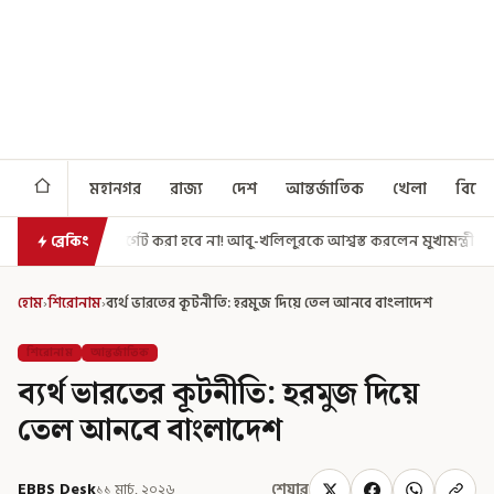
মহানগর
রাজ্য
দেশ
আন্তর্জাতিক
খেলা
বিনো
করা হবে না! আবু-খলিলুরকে আশ্বস্ত করলেন মুখ্যমন্ত্রী
এগিয়ে গেল আরও একধাপ
ব্রেকিং
হোম
›
শিরোনাম
›
ব্যর্থ ভারতের কূটনীতি: হরমুজ দিয়ে তেল আনবে বাংলাদেশ
শিরোনাম
আন্তর্জাতিক
ব্যর্থ ভারতের কূটনীতি: হরমুজ দিয়ে
তেল আনবে বাংলাদেশ
EBBS Desk
১১ মার্চ, ২০২৬
শেয়ার