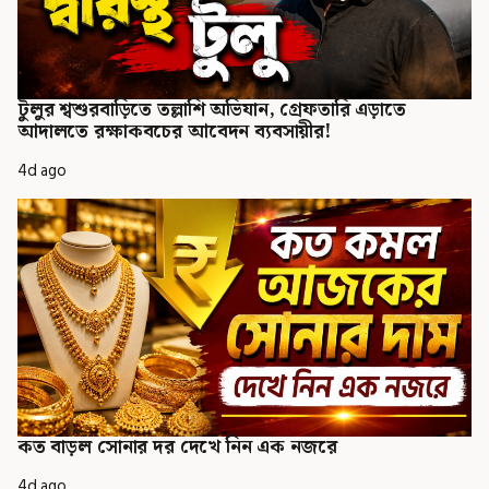
টুলুর শ্বশুরবাড়িতে তল্লাশি অভিযান, গ্রেফতারি এড়াতে
আদালতে রক্ষাকবচের আবেদন ব্যবসায়ীর!
4d ago
কত বাড়ল সোনার দর দেখে নিন এক নজরে
4d ago