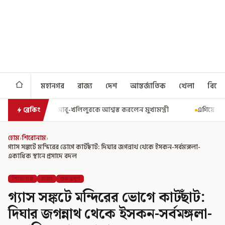
মহানগর
রাজ্য
দেশ
আন্তর্জাতিক
খেলা
বিনো
ুখ্যমন্ত্রী
এগিয়ে গেল আরও একধাপ, সপ্তম পে কমিশন গঠনের একাধিক শর্ত
ব্রেকিং
হোম
›
শিরোনাম
›
গ্যাস সঙ্কটে মন্দিরের ভোগে কাটছাঁট: দিঘার জগন্নাথ থেকে ইসকন-সর্বমঙ্গলা-
একাধিক স্থানে প্রসাদে বদল
শিরোনাম
রাজ্য
গুরুত্বপূর্ণ
গ্যাস সঙ্কটে মন্দিরের ভোগে কাটছাঁট:
দিঘার জগন্নাথ থেকে ইসকন-সর্বমঙ্গলা-