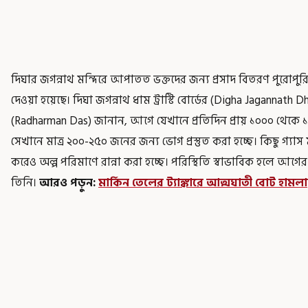
দিঘার জগন্নাথ মন্দিরে আপাতত ভক্তদের জন্য প্রসাদ বিতরণ পুরোপু
দেওয়া হয়েছে। দিঘা জগন্নাথ ধাম ট্রাস্টি বোর্ডের (Digha Jagannat
(Radharman Das) জানান, আগে যেখানে প্রতিদিন প্রায় ১০০০ থেকে ১
সেখানে মাত্র ২০০-২৫০ জনের জন্য ভোগ প্রস্তুত করা হচ্ছে। কিছু গ্
করেও অল্প পরিমাণে রান্না করা হচ্ছে। পরিস্থিতি স্বাভাবিক হলে আগে
তিনি।
আরও পড়ুন:
মার্কিন তেলের ট্যাঙ্কারে আত্মঘাতী বোট হামল