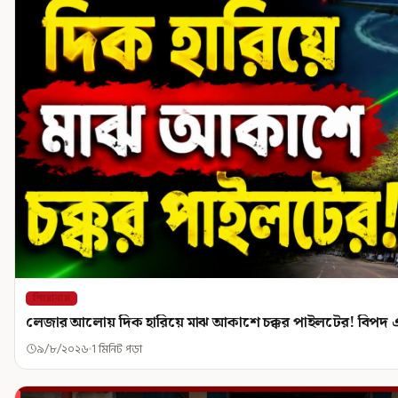
শিরোনাম
লেজার আলোয় দিক হারিয়ে মাঝ আকাশে চক্কর পাইলটের! বিপদ এ
৯/৮/২০২৬
1 মিনিট পড়া