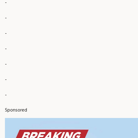
-
-
-
-
-
-
-
Sponsored