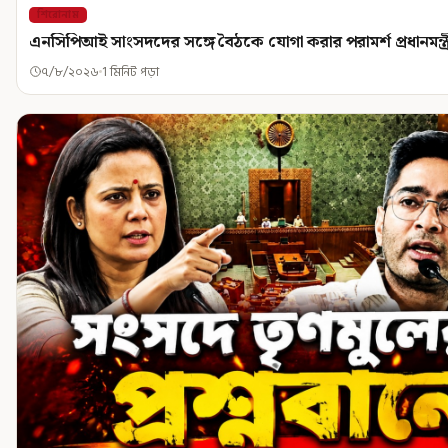
শিরোনাম
এনসিপিআই সাংসদদের সঙ্গে বৈঠকে যোগা করার পরামর্শ প্রধানমন্ত্
৭/৮/২০২৬
1 মিনিট পড়া