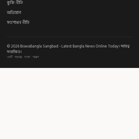
কুকি নীতি
অভিযোগ
সংশোধন নীতি
© 2026 BiswaBangla Sangbad - Latest Bangla News Online Today। সর্বস্বত্ব
সংরক্ষিত।
একটি স্বতন্ত্র সংবাদ প্রকল্প