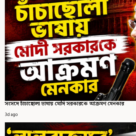
সংসদে চাঁচাছোলা ভাষায় মোদি সরকারকে আক্রমণ মেনকার
3d ago