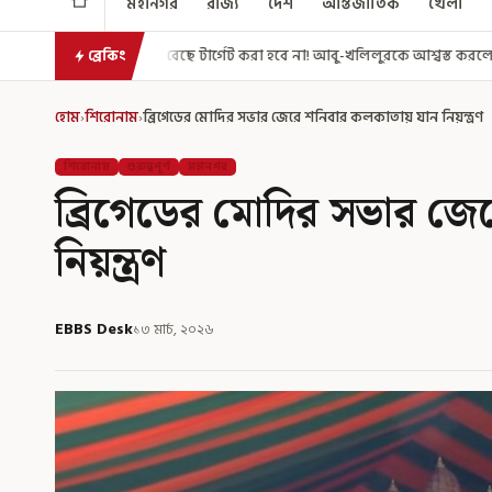
মহানগর
রাজ্য
দেশ
আন্তর্জাতিক
খেলা
েছে টার্গেট করা হবে না! আবু-খলিলুরকে আশ্বস্ত করলেন মুখ্যমন্ত্রী
এগিয়ে গেল
ব্রেকিং
হোম
›
শিরোনাম
›
ব্রিগেডের মোদির সভার জেরে শনিবার কলকাতায় যান নিয়ন্ত্রণ
শিরোনাম
গুরুত্বপূর্ণ
মহানগর
ব্রিগেডের মোদির সভার জে
নিয়ন্ত্রণ
EBBS Desk
১৩ মার্চ, ২০২৬