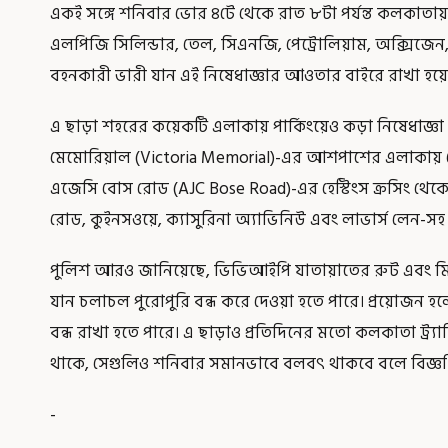
একই সঙ্গে শনিবার ভোর ৪টে থেকে রাত ৮টা পর্যন্ত কলকাতা
এলপিজি সিলিন্ডার, তেল, সিএনজি, পেট্রোলিয়াম, অক্সিজেন, ল
বহনকারী ভারী যান এই নিষেধাজ্ঞার আওতার বাইরে রাখা হয়ে
এ ছাড়া শহরের কয়েকটি এলাকায় পার্কিংয়েও কড়া নিষেধাজ্ঞা
মেমোরিয়াল (Victoria Memorial)-এর আশপাশের এলাকায় কো
এজেসি বোস রোড (AJC Bose Road)-এর হেস্টিংস ক্রসিং থেকে
রোড, কুইনসওয়ে, ক্যাসুরিনা অ্যাভিনিউ এবং লাভার্স লেন-সহ একা
পুলিশ আরও জানিয়েছে, ভিভিআইপি যাতায়াতের রুট এবং মিছি
যান চলাচল পুরোপুরি বন্ধ করে দেওয়া হতে পারে। প্রয়োজন হ
বন্ধ রাখা হতে পারে। এ ছাড়াও প্রতিদিনের মতো কলকাতা ট্র্
থাকে, সেগুলিও শনিবার সমানভাবে বলবৎ থাকবে বলে বিজ্ঞপ
-