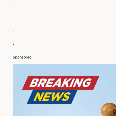
-
-
-
-
Sponsored