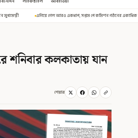
বিনোদন
লাইফস্টাইল
আবহাওয়া
 আরও একধাপ, সপ্তম পে কমিশন গঠনের একাধিক শর্ত ঘোষণা করে বিজ্ঞপ্তি নবান্নে
রে শনিবার কলকাতায় যান
শেয়ার