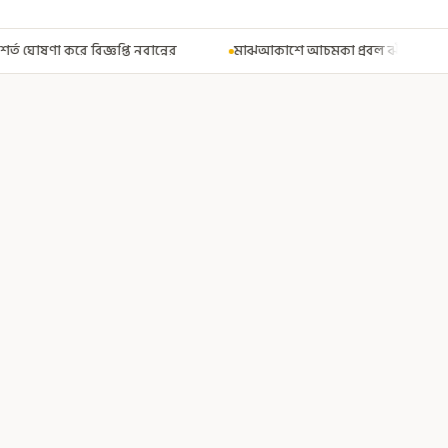
র
মাঝআকাশে আচমকা প্রবল ঝাঁকুনি! এয়ার ইন্ডিয়ার উড়ানে আতঙ্ক