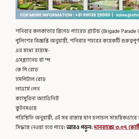
শনিবার কলকাতার ব্রিগেড প্যারেড গ্রাউন্ড (Brigade Par
পুলিশের বিজ্ঞপ্তি অনুযায়ী, শনিবার শহরের কয়েকটি গুরুত্বপূর্
এর মধ্যে রয়েছে-
এসপ্ল্যানেড র্যা ম্প
কে পি রোড
হসপিটাল রোড
লাভার্স লেন
ক্যাসুরিনা অ্যাভিনিউ
কুইনসওয়ে
পরিস্থিতি অনুযায়ী, ওই সব রাস্তায় যান চলাচল সাময়িকভাবে ব
সিদ্ধান্ত নেওয়া হতে পারে।
আরও পড়ুন:
দানবাক্সে ৩.০৭ কোটি!