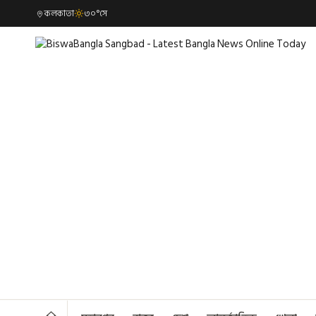
কলকাতা
৩০°সে