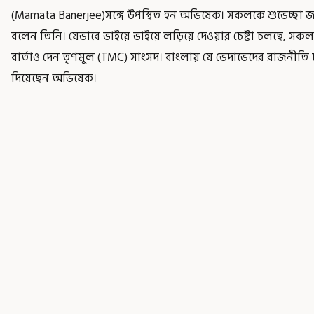
(Mamata Banerjee)সঙ্গে উপস্থিত হন অভিষেক। সকলকে শুভেচ্ছা জান
বলেন তিনি। যেভাবে ভাইয়ে ভাইয়ে লড়িয়ে দেওয়ার চেষ্টা চলছে, সক
বার্তাও দেন তৃণমূল (TMC) সাংসদ। বাংলায় যে ভেদাভেদের রাজনীত
দিয়েছেন অভিষেক।