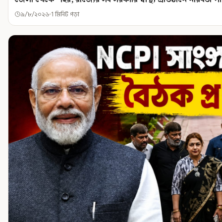
৯/৮/২০২৬
1 মিনিট পড়া