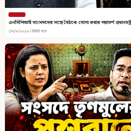
শিরোনাম
এনসিপিআই সাংসদদের সঙ্গে বৈঠকে যোগা করার পরামর্শ প্রধানমন্ত্
৭/৮/২০২৬
1 মিনিট পড়া