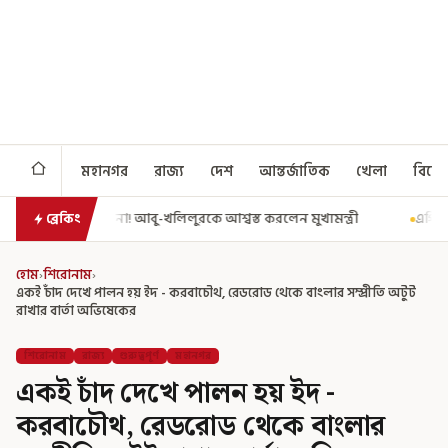
মহানগর
রাজ্য
দেশ
আন্তর্জাতিক
খেলা
বিনো
েন মুখ্যমন্ত্রী
এগিয়ে গেল আরও একধাপ, সপ্তম পে কমিশন গঠনের একাধিক শ
ব্রেকিং
হোম
›
শিরোনাম
›
একই চাঁদ দেখে পালন হয় ইদ - করবাচৌথ, রেডরোড থেকে বাংলার সম্প্রীতি অটুট
রাখার বার্তা অভিষেকের
শিরোনাম
রাজ্য
গুরুত্বপূর্ণ
মহানগর
একই চাঁদ দেখে পালন হয় ইদ -
করবাচৌথ, রেডরোড থেকে বাংলার