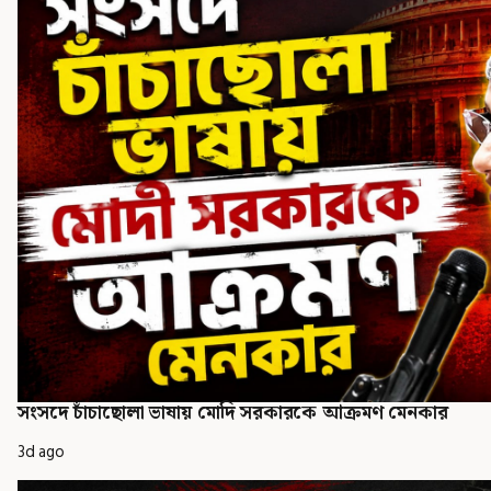
সংসদে চাঁচাছোলা ভাষায় মোদি সরকারকে আক্রমণ মেনকার
3d ago