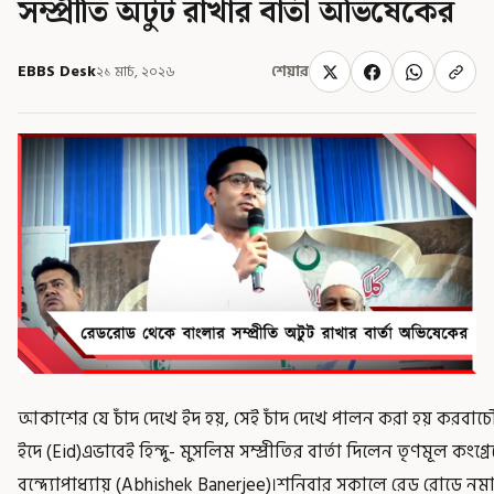
সম্প্রীতি অটুট রাখার বার্তা অভিষেকের
EBBS Desk
২১ মার্চ, ২০২৬
শেয়ার
আকাশের যে চাঁদ দেখে ইদ হয়, সেই চাঁদ দেখে পালন করা হয় কর
ইদে (Eid)এভাবেই হিন্দু- মুসলিম সম্প্রীতির বার্তা দিলেন তৃণমূল কং
বন্দ্যোপাধ্যায় (Abhishek Banerjee)।শনিবার সকালে রেড রোডে নমাজ অন