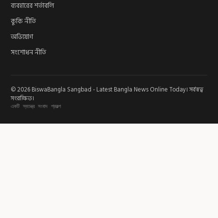
ব্যবহারের শর্তাবলি
কুকি নীতি
অভিযোগ
সংশোধন নীতি
© 2026 BiswaBangla Sangbad - Latest Bangla News Online Today। সর্বস্বত্ব
সংরক্ষিত।
একটি স্বতন্ত্র সংবাদ প্রকল্প