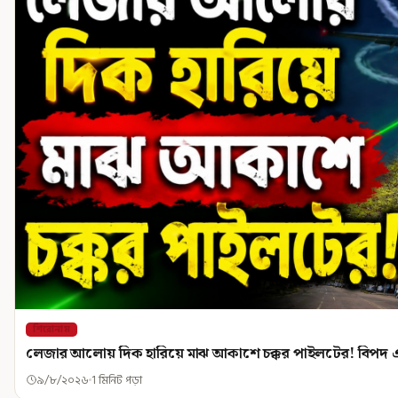
শিরোনাম
লেজার আলোয় দিক হারিয়ে মাঝ আকাশে চক্কর পাইলটের! বিপদ এ
৯/৮/২০২৬
1 মিনিট পড়া