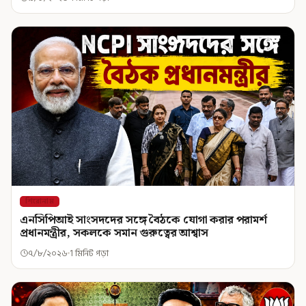
শিরোনাম
এনসিপিআই সাংসদদের সঙ্গে বৈঠকে যোগা করার পরামর্শ
প্রধানমন্ত্রীর, সকলকে সমান গুরুত্বের আশ্বাস
৭/৮/২০২৬
1 মিনিট পড়া