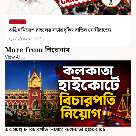
শিরোনাম
অগ্রিম নিয়েও রাহুলের সভার বুকিং বাতিল যোগীরাজ্যে
৭/৮/২০২৬
1 মিনিট পড়া
More from শিরোনাম
View All →
একসঙ্গে ৮ বিচারপতি নিয়োগ কলকাতা হাইকোর্টে