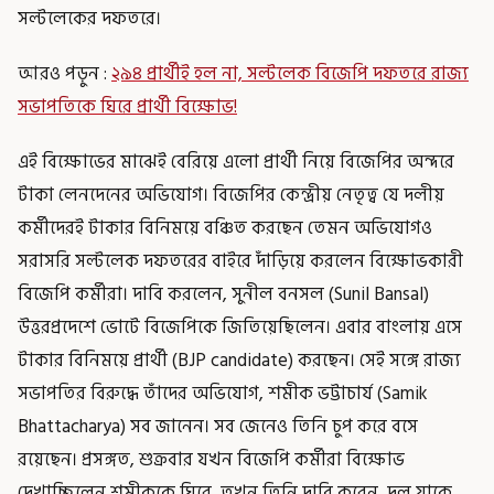
সল্টলেকের দফতরে।
আরও পড়ুন :
২৯৪ প্রার্থীই হল না, সল্টলেক বিজেপি দফতরে রাজ্য
সভাপতিকে ঘিরে প্রার্থী বিক্ষোভ!
এই বিক্ষোভের মাঝেই বেরিয়ে এলো প্রার্থী নিয়ে বিজেপির অন্দরে
টাকা লেনদেনের অভিযোগ। বিজেপির কেন্দ্রীয় নেতৃত্ব যে দলীয়
কর্মীদেরই টাকার বিনিময়ে বঞ্চিত করছেন তেমন অভিযোগও
সরাসরি সল্টলেক দফতরের বাইরে দাঁড়িয়ে করলেন বিক্ষোভকারী
বিজেপি কর্মীরা। দাবি করলেন, সুনীল বনসল (Sunil Bansal)
উত্তরপ্রদেশে ভোটে বিজেপিকে জিতিয়েছিলেন। এবার বাংলায় এসে
টাকার বিনিময়ে প্রার্থী (BJP candidate) করছেন। সেই সঙ্গে রাজ্য
সভাপতির বিরুদ্ধে তাঁদের অভিযোগ, শমীক ভট্টাচার্য (Samik
Bhattacharya) সব জানেন। সব জেনেও তিনি চুপ করে বসে
রয়েছেন। প্রসঙ্গত, শুক্রবার যখন বিজেপি কর্মীরা বিক্ষোভ
দেখাচ্ছিলেন শমীককে ঘিরে, তখন তিনি দাবি করেন, দল যাকে