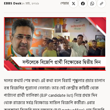
EBBS Desk
২১ মার্চ, ২০২৬
শেয়ার
দলের কথাই শেষ কথা। এই কথা বলে বিরাট শৃঙ্খলার প্রচার চালান
বঙ্গ বিজেপির পুরোনো নেতারা। আর সেই কেন্দ্রীয় কমিটি থেকে
পাঠানো প্রার্থী তালিকা (BJP candidate list) নিয়ে প্রথম দিন
থেকে রাজ্যের সর্বত্র বিক্ষোভে সামিল বিজেপি কর্মীরা। এবার