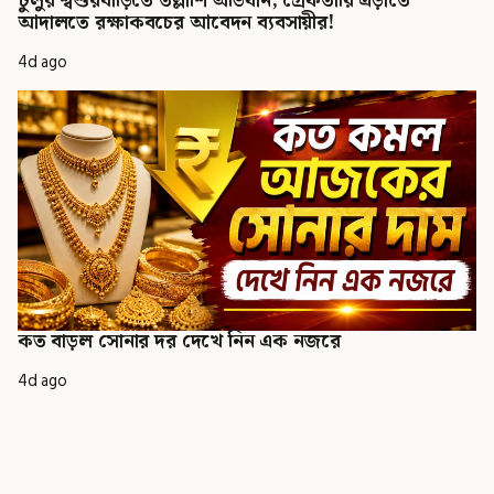
টুলুর শ্বশুরবাড়িতে তল্লাশি অভিযান, গ্রেফতারি এড়াতে
আদালতে রক্ষাকবচের আবেদন ব্যবসায়ীর!
4d ago
কত বাড়ল সোনার দর দেখে নিন এক নজরে
4d ago