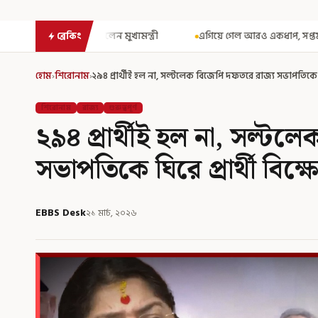
যমন্ত্রী
এগিয়ে গেল আরও একধাপ, সপ্তম পে কমিশন গঠনের একাধিক শর্ত ঘো
ব্রেকিং
হোম
›
শিরোনাম
›
২৯৪ প্রার্থীই হল না, সল্টলেক বিজেপি দফতরে রাজ্য সভাপতিকে ঘি
শিরোনাম
রাজ্য
গুরুত্বপূর্ণ
২৯৪ প্রার্থীই হল না, সল্ট
সভাপতিকে ঘিরে প্রার্থী বিক্
EBBS Desk
২১ মার্চ, ২০২৬