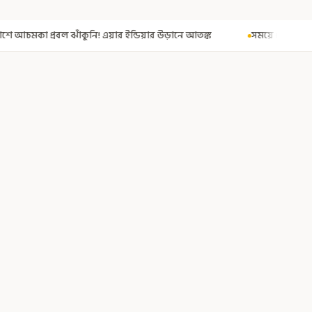
্ডিয়ার উড়ানে আতঙ্ক
সময়ে পৌঁছায়নি ভবানীপুর ভোট-মামলার নথি! রেজিস্ট