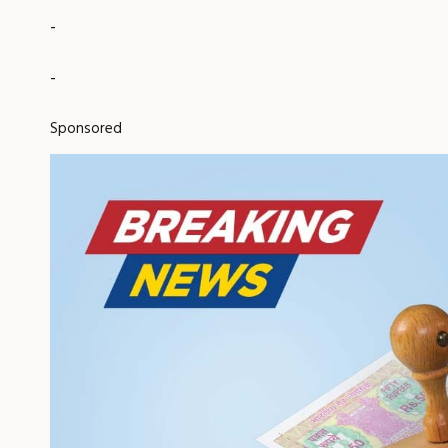
-
-
Sponsored