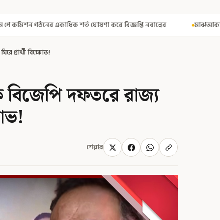
ষণা করে বিজ্ঞপ্তি নবান্নের
মাঝআকাশে আচমকা প্রবল ঝাঁকুনি! এয়ার ইন
রে প্রার্থী বিক্ষোভ!
লেক বিজেপি দফতরে রাজ্য
ষোভ!
শেয়ার