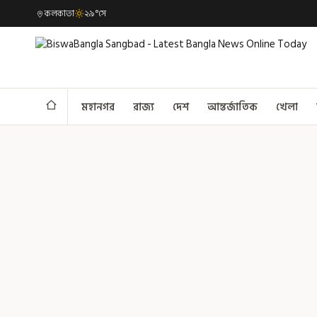
কলকাতা
২৯°সে
মহানগর
রাজ্য
দেশ
আন্তর্জাতিক
খেলা