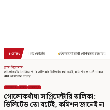
ই কোর্টের
থেঁতলানো মাথা-গোপনাঙ্গে রড! বিজেপিশাসিত অসমে নাবালিক
ব্রেকিং
হোম
›
শিরোনাম
›
গোলোকধাঁধা সাপ্লিমেন্টারি তালিকা: ডিলিটেড তো বটেই, কমিশন জানেই না কত
নাম আপলোড হয়েছে
শিরোনাম
রাজ্য
গুরুত্বপূর্ণ
গোলোকধাঁধা সাপ্লিমেন্টারি তালিকা:
ডিলিটেড তো বটেই, কমিশন জানেই না