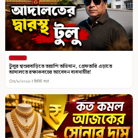
শিরোনাম
টুলুর শ্বশুরবাড়িতে তল্লাশি অভিযান, গ্রেফতারি এড়াতে
আদালতে রক্ষাকবচের আবেদন ব্যবসায়ীর!
৫/৮/২০২৬
1 মিনিট পড়া