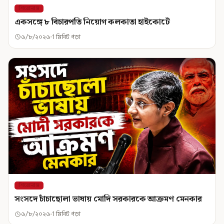
শিরোনাম
একসঙ্গে ৮ বিচারপতি নিয়োগ কলকাতা হাইকোর্টে
৬/৮/২০২৬
1 মিনিট পড়া
শিরোনাম
সংসদে চাঁচাছোলা ভাষায় মোদি সরকারকে আক্রমণ মেনকার
৬/৮/২০২৬
1 মিনিট পড়া