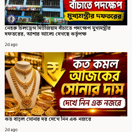
নেহরু চিলড্রেন্স মিউজিয়াম বাঁচাতে পদক্ষেপ মুখ্যমন্ত্রীর
দফতরের, আশার আলো দেখছে কর্তৃপক্ষ
2d ago
কত বাড়ল সোনার দর দেখে নিন এক নজরে
2d ago