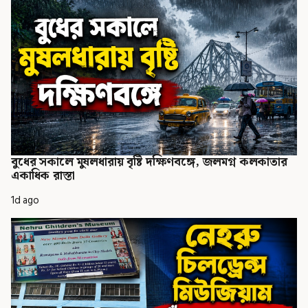
বুধের সকালে মুষলধারায় বৃষ্টি দক্ষিণবঙ্গে, জলমগ্ন কলকাতার
একাধিক রাস্তা
1d ago