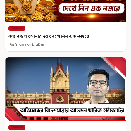
শিরোনাম
কত বাড়ল সোনার দর দেখে নিন এক নজরে
৫/৮/২০২৬
1 মিনিট পড়া
শিরোনাম