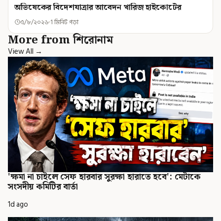
অভিষেকের বিদেশযাত্রার আবেদন খারিজ হাইকোর্টের
৫/৮/২০২৬
1 মিনিট পড়া
More from শিরোনাম
View All →
'ক্ষমা না চাইলে সেফ হারবার সুরক্ষা হারাতে হবে': মেটাকে
সংসদীয় কমিটির বার্তা
1d ago