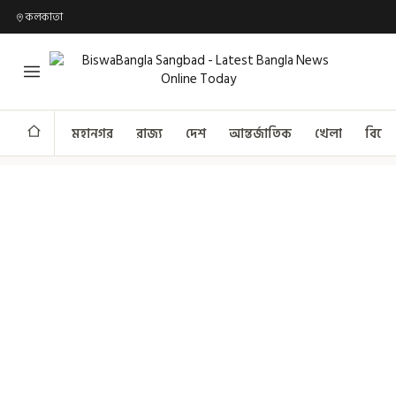
কলকাতা
মহানগর
রাজ্য
দেশ
আন্তর্জাতিক
খেলা
বিনো