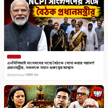
শিরোনাম
এনসিপিআই সাংসদদের সঙ্গে বৈঠকে যোগা করার পরামর্শ
প্রধানমন্ত্রীর, সকলকে সমান গুরুত্বের আশ্বাস
৭/৮/২০২৬
1 মিনিট পড়া