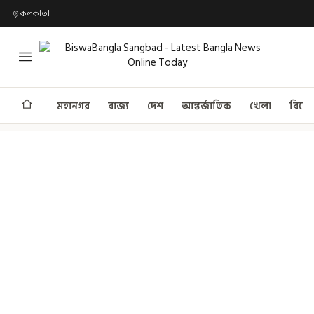
কলকাতা
মহানগর
রাজ্য
দেশ
আন্তর্জাতিক
খেলা
বিনো