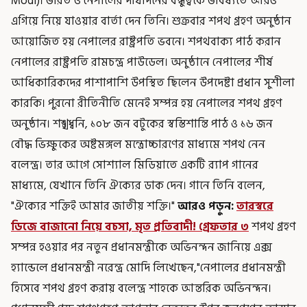
Modi)। ভারত ও নেপালের দীর্ঘদিনের বন্ধুত্বকে ভবিষ্যতে আরও
এগিয়ে নিয়ে যাওয়ার বার্তা দেন তিনি। শুক্রবার শপথ গ্রহণ অনুষ্ঠান
আয়োজিত হয় নেপালের রাষ্ট্রপতি ভবনে। শপথবাক্য পাঠ করান
নেপালের রাষ্ট্রপতি রামচন্দ্র পাউডেল। অনুষ্ঠানে নেপালের শীর্ষ
আধিকারিকদের পাশাপাশি উপস্থিত ছিলেন উপদেষ্টা প্রধান সুশীলা
কারকি। পুরনো রীতিনীতি মেনেই সম্পন্ন হয় নেপালের শপথ গ্রহণ
অনুষ্ঠান। শঙ্খধ্বনি, ১০৮ জন বটুকের স্বস্তিশান্তি পাঠ ও ১৬ জন
বৌদ্ধ ভিক্ষুকের অষ্টমঙ্গল মন্ত্রোচ্চারণের মাধ্যমে শপথ নেন
বলেন্দ্র। তার আগে সোশ্যাল মিডিয়াতে একটি র‍্যাপ গানের
মাধ্যমে, যেখানে তিনি ঐক্যের ডাক দেন। গানে তিনি বলেন,
"ঐক্যের শক্তিই আমার জাতীয় শক্তি।"
আরও পড়ুন:
তারস্বরে
ডিজে বাজানো নিয়ে বচসা, মৃত প্রতিবাদী! গ্রেফতার ৩
শপথ গ্রহণ
সম্পন্ন হওয়ার পর নতুন প্রধানমন্ত্রীকে অভিনন্দন জানিয়ে এক্স
হ্যান্ডেলে প্রধানমন্ত্রী নরেন্দ্র মোদি লিখেছেন,"নেপালের প্রধানমন্ত্রী
হিসেবে শপথ গ্রহণ করায় বলেন্দ্র শাহকে আন্তরিক অভিনন্দন।