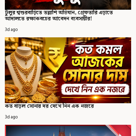
টুলুর শ্বশুরবাড়িতে তল্লাশি অভিযান, গ্রেফতারি এড়াতে
আদালতে রক্ষাকবচের আবেদন ব্যবসায়ীর!
3d ago
কত বাড়ল সোনার দর দেখে নিন এক নজরে
3d ago