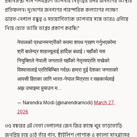
প্রধানমন্ত্রী পদে শপথগ্রহণ আপনার নেতৃত্বের উপর জনগণের আস্থার
প্রতিফলন। দু'দেশের জনগণের পারস্পরিক কল্যাণের লক্ষ্যে
ভারত-নেপাল বন্ধুত্ব ও সহযোগিতাকে আপনার সঙ্গে আরও এগিয়ে
নিয়ে যেতে আমি আগ্রহ প্রকাশ করছি।"
नेपालको प्रधानमन्त्रीको रूपमा शपथ ग्रहण गर्नुभएकोमा
श्री बालेन्द्र शाहज्यूलाई हार्दिक बधाई । यहाँको यस
नियुक्तिले नेपाली जनताले यहाँको नेतृत्वप्रति राखेको
विश्वासलाई प्रतिबिम्बित गर्दछ। हाम्रा दुई देशका जनताको
आपसी हितका लागि भारत-नेपाल मित्रता र सहकार्यलाई
अझ उचाइमा पुर्‍याउन म…
— Narendra Modi (@narendramodi)
March 27,
2026
৩৫ বছরের এই নেতা নেপালের জেন জির কাছে খুব তাড়াতাড়ি
জনপ্রিয় হয়ে ওঠে তাঁর গান, স্টাইলিশ পোশাক ও কালো সানগ্লাসের