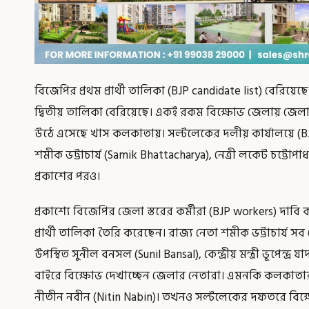
বিজেপির প্রথম প্রার্থী তালিকা (BJP candidate list) বেরিয়েছ
দ্বিতীয় তালিকা বেরিয়েছে। একই রকম বিক্ষোভ জেলায় জেলা
উঠে এসেছে খাস কলকাতায়। সল্টলেকের দলীয় কার্যালয়ে (BJP
শমীক ভট্টাচার্য (Samik Bhattacharya), নেত্রী লকেট চট্টোপাধ
প্রকাশের পরও।
প্রকাশ্যে বিজেপির জেলা স্তরের কর্মীরা (BJP workers) দাবি
প্রার্থী তালিকা তৈরি করেছেন। রাজ্য নেতা শমীক ভট্টাচার
উপস্থিত সুনীল বনসল (Sunil Bansal), কেন্দ্রীয় মন্ত্রী ভূপেন
বাইরে বিক্ষোভ দেখাচ্ছেন জেলার নেতারা। এমনকি কলকাত
নীতীন নবীন (Nitin Nabin)। তখনও সল্টলেকের দফতরে বিক্ষ