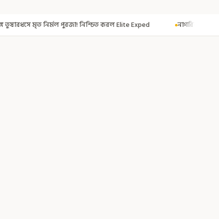
ুরজা! নিশ্চিত করল Elite Exped
নাগরিকত্ব দিতেই CAA! ৩০০ মতুয়াকে নাগরিকত্