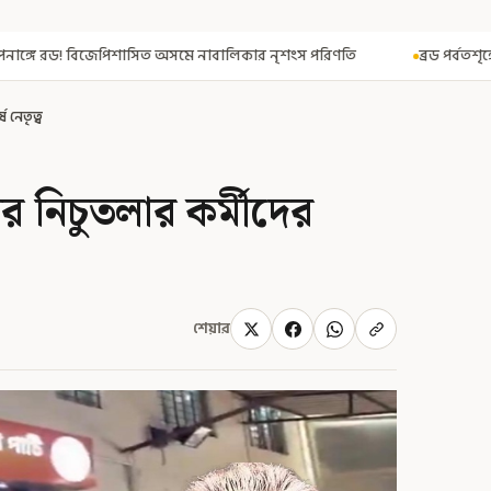
 অসমে নাবালিকার নৃশংস পরিণতি
ব্রড পর্বতশৃঙ্গে তুষারধসে মৃত নির্মল প
ষ নেতৃত্ব
পির নিচুতলার কর্মীদের
শেয়ার