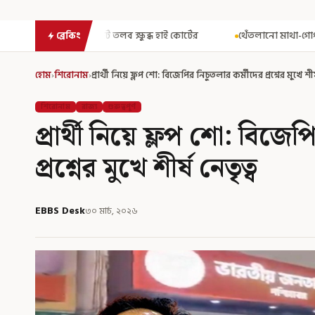
 তলব ক্ষুব্ধ হাই কোর্টের
থেঁতলানো মাথা-গোপনাঙ্গে রড! বিজেপিশাসিত
ব্রেকিং
হোম
›
শিরোনাম
›
প্রার্থী নিয়ে ফ্লপ শো: বিজেপির নিচুতলার কর্মীদের প্রশ্নের মুখে শীর্
শিরোনাম
রাজ্য
গুরুত্বপূর্ণ
প্রার্থী নিয়ে ফ্লপ শো: বিজে
প্রশ্নের মুখে শীর্ষ নেতৃত্ব
EBBS Desk
৩০ মার্চ, ২০২৬