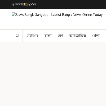
কলকাতা
২৬°সে
মহানগর
রাজ্য
দেশ
আন্তর্জাতিক
খেলা