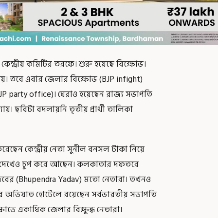
ে কেন্দ্রীয় কমিটির তরফে। শুরু হয়েছে বিক্ষোভ।
য়। তবে এবার জেলার বিক্ষোভ (BJP infight)
 party office)। ঘেরাও হয়েছেন রাজ্য সভাপতি
্যায়। ছবিটা বদলায়নি তৃতীয় প্রার্থী তালিকা
 করেছেন কেন্দ্রীয় নেতা সুনীল বনসল টাকা নিয়ে
্য সব দেখেও চুপ করে আছেন। কলকাতার দফতরে
্দ্র যাদবের (Bhupendra Yadav) মতো নেতারা। তখনও
ার অভিযাত হোটেলে রয়েছেন সর্বভারতীয় সভাপতি
োভে একাধিক জেলার বিক্ষুব্ধ নেতারা।