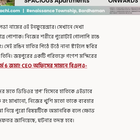
লেভা নামের ওই ইনফুয়েন্সার। সেখানে দেখা
াত্র পোশাক। নিজের শরীরে পুরোটাই গোলাপি রঙে
। সেই রঙিন হাতির পিঠে উঠে নানা স্টাইলে ছবির
 তিনি। জয়পুরের একটি পরিত্যক্ত গণেশ মন্দিরের
ি ফর্ম 6 জমা! CEO অফিসের সামনে বিএলও-
ের মতে ভিডিওর ‘প্রপ’ হিসেবে হাতিকে এইভাবে
কে রং মাখানো, নিজের খুশি মতো তাকে ব্যবহার
ানো নিয়ে পুরো বিষয়টিকে অমানবিক বলে ক্ষোভ
বনদফতর জানিয়েছে, ঘটনার তদন্ত হবে।