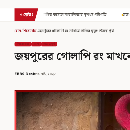
ত অসমে নাবালিকার নৃশংস পরিণতি
ব্রড পর্বতশৃঙ্গে তুষারধসে মৃত নির্মল 
ব্রেকিং
হোম
›
শিরোনাম
›
জয়পুরের গোলাপি রং মাখনো হাতির মৃত্যু! উঠছে প্রশ্ন
শিরোনাম
দেশ
গুরুত্বপূর্ণ
জয়পুরের গোলাপি রং মাখনো হা
EBBS Desk
৩১ মার্চ, ২০২৬