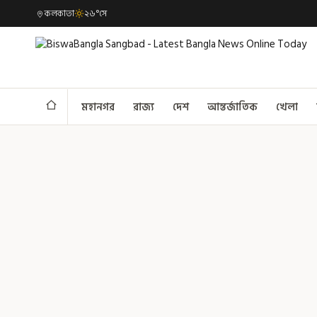
কলকাতা
২৬°সে
মহানগর
রাজ্য
দেশ
আন্তর্জাতিক
খেলা