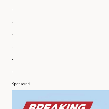
-
-
-
-
-
-
Sponsored