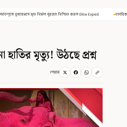
পুরজা! নিশ্চিত করল Elite Exped
নাগরিকত্ব দিতেই CAA! ৩০০ মতুয়াকে নাগরিকত
তির মৃত্যু! উঠছে প্রশ্ন
শেয়ার