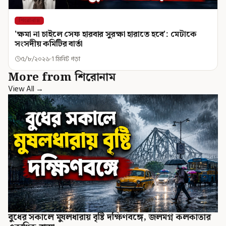
শিরোনাম
'ক্ষমা না চাইলে সেফ হারবার সুরক্ষা হারাতে হবে': মেটাকে
সংসদীয় কমিটির বার্তা
৫/৮/২০২৬
1 মিনিট পড়া
More from শিরোনাম
View All →
বুধের সকালে মুষলধারায় বৃষ্টি দক্ষিণবঙ্গে, জলমগ্ন কলকাতার