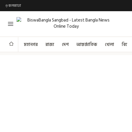
কলকাতা
মহানগর
রাজ্য
দেশ
আন্তর্জাতিক
খেলা
বিনো