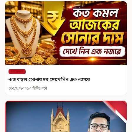
শিরোনাম
কত বাড়ল সোনার দর দেখে নিন এক নজরে
৫/৮/২০২৬
1 মিনিট পড়া