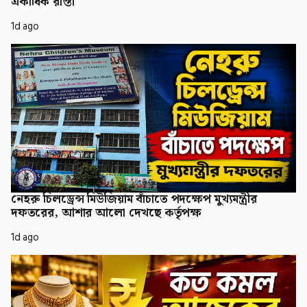
একাধিক রাস্তা
1d ago
নেহরু চিলড্রেন্স মিউজিয়াম বাঁচাতে পদক্ষেপ মুখ্যমন্ত্রীর
দফতরের, আশার আলো দেখছে কর্তৃপক্ষ
1d ago