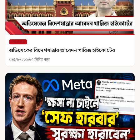
শিরোনাম
অভিষেকের বিদেশযাত্রার আবেদন খারিজ হাইকোর্টের
৫/৮/২০২৬
1 মিনিট পড়া