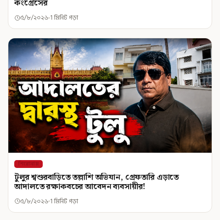
কংগ্রেসের
৫/৮/২০২৬
1 মিনিট পড়া
শিরোনাম
টুলুর শ্বশুরবাড়িতে তল্লাশি অভিযান, গ্রেফতারি এড়াতে
আদালতে রক্ষাকবচের আবেদন ব্যবসায়ীর!
৫/৮/২০২৬
1 মিনিট পড়া