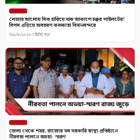
শিরোনাম
লেজার আলোয় দিক হারিয়ে মাঝ আকাশে চক্কর পাইলটের!
বিপদ এড়িয়ে অবতরণ কলকাতা বিমানবন্দরে
৯/৮/২০২৬
1 মিনিট পড়া
শিরোনাম
জেলা থেকে শহর, রাজ্যের সব সরকারি স্বাস্থ্য প্রতিষ্ঠানে
নীরবতা পালনে অভয়া- স্মরণ