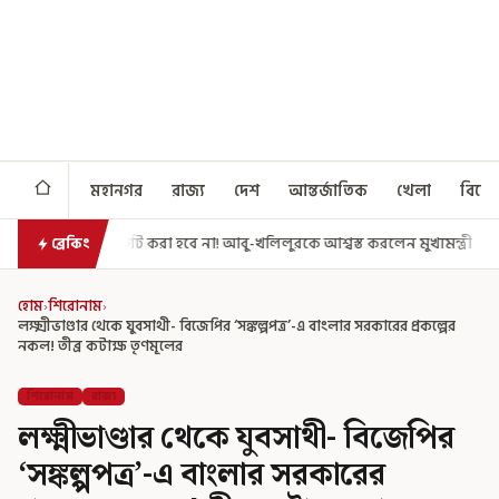
মহানগর
রাজ্য
দেশ
আন্তর্জাতিক
খেলা
বিনো
ট করা হবে না! আবু-খলিলুরকে আশ্বস্ত করলেন মুখ্যমন্ত্রী
এগিয়ে গেল আরও একধা
ব্রেকিং
হোম
›
শিরোনাম
›
লক্ষ্মীভাণ্ডার থেকে যুবসাথী- বিজেপির ‘সঙ্কল্পপত্র’-এ বাংলার সরকারের প্রকল্পের
নকল! তীব্র কটাক্ষ তৃণমূলের
শিরোনাম
রাজ্য
লক্ষ্মীভাণ্ডার থেকে যুবসাথী- বিজেপির
‘সঙ্কল্পপত্র’-এ বাংলার সরকারের