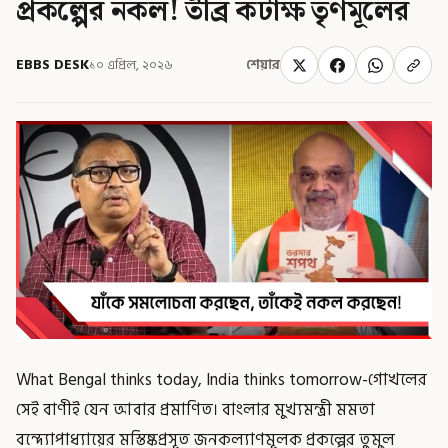
প্রকল্পের নকল! তীব্র কটাক্ষ তৃণমূলের
EBBS DESK
১০ এপ্রিল, ২০২৬
শেয়ার
What Bengal thinks today, India thinks tomorrow-গোখলের
সেই বাণীই যেন আবার প্রমাণিত। বাংলার মুখ্যমন্ত্রী মমতা
বন্দ্যোপাধ্যায়ের মস্তিষ্কপ্রসূত জনকল্যাণমূলক প্রকল্পের তুমুল