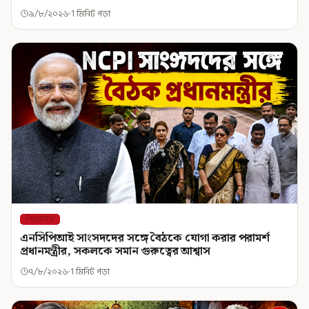
৯/৮/২০২৬
1 মিনিট পড়া
শিরোনাম
এনসিপিআই সাংসদদের সঙ্গে বৈঠকে যোগা করার পরামর্শ
প্রধানমন্ত্রীর, সকলকে সমান গুরুত্বের আশ্বাস
৭/৮/২০২৬
1 মিনিট পড়া