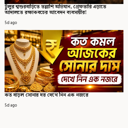
টুলুর শ্বশুরবাড়িতে তল্লাশি অভিযান, গ্রেফতারি এড়াতে
আদালতে রক্ষাকবচের আবেদন ব্যবসায়ীর!
5d ago
কত বাড়ল সোনার দর দেখে নিন এক নজরে
5d ago