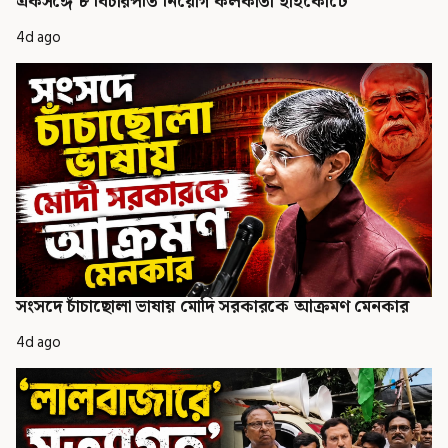
একসঙ্গে ৮ বিচারপতি নিয়োগ কলকাতা হাইকোর্টে
4d ago
সংসদে চাঁচাছোলা ভাষায় মোদি সরকারকে আক্রমণ মেনকার
4d ago