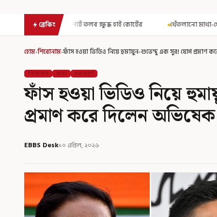
ব ক্ষুব্ধ হাই কোর্টের
থেঁতলানো মাথা-গোপনাঙ্গে রড! বিজেপিশাসিত অ
ব্রেকিং
হোম
›
শিরোনাম
›
ফাঁস হওয়া ভিডিও নিয়ে হুমায়ুন-শুভেন্দু এক সুর! যোগ প্রমাণ
শিরোনাম
রাজ্য
গুরুত্বপূর্ণ
ফাঁস হওয়া ভিডিও নিয়ে হুমা
প্রমাণ করে দিলেন অভিষেক
EBBS Desk
১০ এপ্রিল, ২০২৬