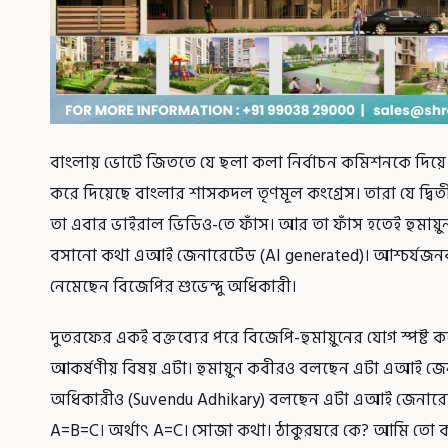
বাংলায় ভোটে জিততে যে ছলা কলা নির্বাচন কমিশনকে দিয়ে 
করে দিয়েছে বাংলার শাসকদল তৃণমূল কংগ্রেস। তারা যে দ্বিতী
তা এবার ভাইরাল ভিডিও-তে ফাঁস। আর তা ফাঁস হতেই হুমায়ুন
বসানো কথা এআই জেনারেটেড (AI generated)। আশ্চর্যজনকভ
নেমেছেন বিজেপির শুভেন্দু অধিকারী।
দুতরফের একই বক্তব্যের পরে বিজেপি-হুমায়ুনের যোগ স্পষ্ট ক
আকর্ষণীয় বিষয় এটা। হুমায়ুন কবীরও বলছেন এটা এআই জেনা
অধিকারীও (Suvendu Adhikary) বলছেন এটা এআই জেনারে
A=B=C। অর্থাৎ A=C। সোজা কথা। ঠাকুরঘরে কে? আমি তো ক