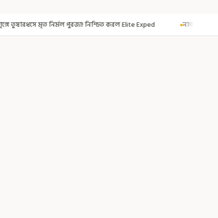
জা! নিশ্চিত করল Elite Exped
নাগরিকত্ব দিতেই CAA! ৩০০ মতুয়াকে নাগরিকত্বের