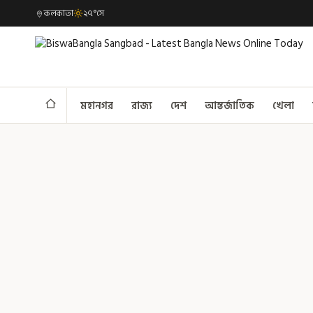
কলকাতা
২৭°সে
মহানগর
রাজ্য
দেশ
আন্তর্জাতিক
খেলা