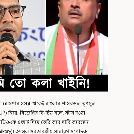
ন দল ঘোষণার সময় থেকেই বাংলার শাসকদল তৃণমূল
UP) নিয়ে, বিজেপির বি-টিম বলে, ফাঁস হওয়া
ভিডিও-কে এআই দিয়ে তৈরি করে দাবি করেছেন
hikary)। তৃণমূল সর্বভারতীয় সাধারণ সম্পাদক