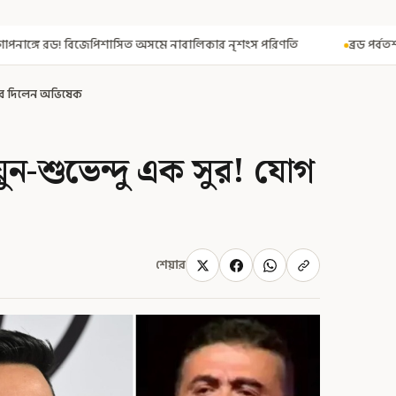
সমে নাবালিকার নৃশংস পরিণতি
ব্রড পর্বতশৃঙ্গে তুষারধসে মৃত নির্মল পুর
 করে দিলেন অভিষেক
য়ুন-শুভেন্দু এক সুর! যোগ
শেয়ার