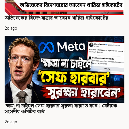
অভিষেকের বিদেশযাত্রার আবেদন খারিজ হাইকোর্টের
2d ago
'ক্ষমা না চাইলে সেফ হারবার সুরক্ষা হারাতে হবে': মেটাকে
সংসদীয় কমিটির বার্তা
2d ago