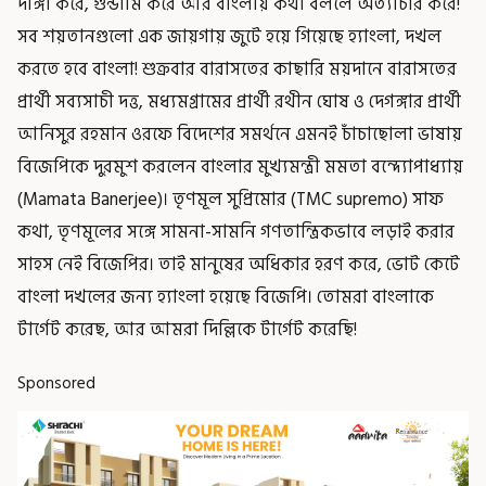
দাঙ্গা করে, গুন্ডামি করে আর বাংলায় কথা বললে অত্যাচার করে!
সব শয়তানগুলো এক জায়গায় জুটে হয়ে গিয়েছে হ্যাংলা, দখল
করতে হবে বাংলা! শুক্রবার বারাসতের কাছারি ময়দানে বারাসতের
প্রার্থী সব্যসাচী দত্ত, মধ্যমগ্রামের প্রার্থী রথীন ঘোষ ও দেগঙ্গার প্রার্থী
আনিসুর রহমান ওরফে বিদেশের সমর্থনে এমনই চাঁচাছোলা ভাষায়
বিজেপিকে দুরমুশ করলেন বাংলার মুখ্যমন্ত্রী মমতা বন্দ্যোপাধ্যায়
(Mamata Banerjee)। তৃণমূল সুপ্রিমোর (TMC supremo) সাফ
কথা, তৃণমূলের সঙ্গে সামনা-সামনি গণতান্ত্রিকভাবে লড়াই করার
সাহস নেই বিজেপির। তাই মানুষের অধিকার হরণ করে, ভোট কেটে
বাংলা দখলের জন্য হ্যাংলা হয়েছে বিজেপি। তোমরা বাংলাকে
টার্গেট করেছ, আর আমরা দিল্লিকে টার্গেট করেছি!
Sponsored