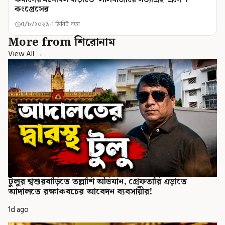
কংগ্রেসের
৫/৮/২০২৬
1 মিনিট পড়া
More from শিরোনাম
View All →
টুলুর শ্বশুরবাড়িতে তল্লাশি অভিযান, গ্রেফতারি এড়াতে
আদালতে রক্ষাকবচের আবেদন ব্যবসায়ীর!
1d ago