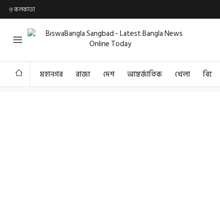
কলকাতা
মহানগর
রাজ্য
দেশ
আন্তর্জাতিক
খেলা
বিনো