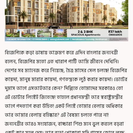
বিজেপিকে কড়া ভাষায় আক্রমণ করে এদিন বাংলার জননেত্রী
বলেন, বিজেপির মতো এত খারাপ পার্টি আমি জীবনে দেখিনি।
দেশের সব ম্যানেজ করে নিয়েছে, চৈত্র মাসের সেল চলছে! বিজেপির
কায়দা, মানুষ মারার কায়দা, গণতন্ত্রকে লুঠ করার কায়দা। ভোটের
দুমাস আগে এসআইআর কেন? দিল্লিতে তোমাদের সরকারও তো
এই ভোটার লিস্টেই জিতেছে! তাহলে প্রধানমন্ত্রী আর স্বরাষ্ট্রমন্ত্রীর
আগে পদত্যাগ করা উচিত! একই লিস্টে তোমার বেলায় অধিকার
আর আমার বেলায় বহিষ্কার? এই বৈষম্য চলতে পারে না!
জননেত্রীর আরও সংযোজন, বাচ্চারা শিশু মনে ভুল করলে বড়রা
একটু কান মুলে দেয়। আর বুড়ো খোকারা যদি গায়ের জোরে লক্ষ