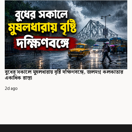
বুধের সকালে মুষলধারায় বৃষ্টি দক্ষিণবঙ্গে, জলমগ্ন কলকাতার
একাধিক রাস্তা
2d ago