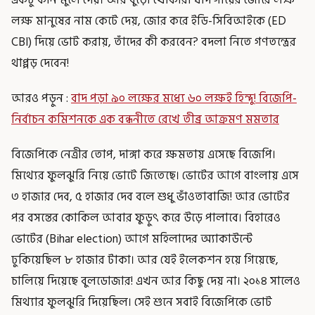
লক্ষ মানুষের নাম কেটে দেয়, জোর করে ইডি-সিবিআইকে (ED
CBI) দিয়ে ভোট করায়, তাঁদের কী করবেন? বদলা নিতে গণতন্ত্রের
থাপ্পড় দেবেন!
আরও পড়ুন :
বাদ পড়া ৯০ লক্ষের মধ্যে ৬০ লক্ষই হিন্দু! বিজেপি-
নির্বাচন কমিশনকে এক বন্ধনীতে রেখে তীব্র আক্রমণ মমতার
বিজেপিকে নেত্রীর তোপ, দাঙ্গা করে ক্ষমতায় এসেছে বিজেপি।
মিথ্যের ফুলঝুরি নিয়ে ভোটে জিতেছে। ভোটের আগে বাংলায় এসে
৩ হাজার দেব, ৫ হাজার দেব বলে শুধু ভাঁওতাবাজি! আর ভোটের
পর বসন্তের কোকিল আবার ফুড়ুৎ করে উড়ে পালাবে। বিহারেও
ভোটের (Bihar election) আগে মহিলাদের অ্যাকাউন্টে
ঢুকিয়েছিল ৮ হাজার টাকা। আর যেই ইলেকশন হয়ে গিয়েছে,
চালিয়ে দিয়েছে বুলডোজার! এখন আর কিছু দেয় না। ২০১৪ সালেও
মিথ্যার ফুলঝুরি দিয়েছিল। সেই শুনে সবাই বিজেপিকে ভোট