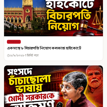
শিরোনাম
একসঙ্গে ৮ বিচারপতি নিয়োগ কলকাতা হাইকোর্টে
৬/৮/২০২৬
1 মিনিট পড়া