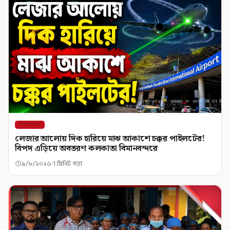
শিরোনাম
লেজার আলোয় দিক হারিয়ে মাঝ আকাশে চক্কর পাইলটের!
বিপদ এড়িয়ে অবতরণ কলকাতা বিমানবন্দরে
৯/৮/২০২৬
1 মিনিট পড়া