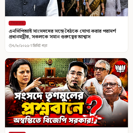
শিরোনাম
এনসিপিআই সাংসদদের সঙ্গে বৈঠকে যোগা করার পরামর্শ
প্রধানমন্ত্রীর, সকলকে সমান গুরুত্বের আশ্বাস
৭/৮/২০২৬
1 মিনিট পড়া