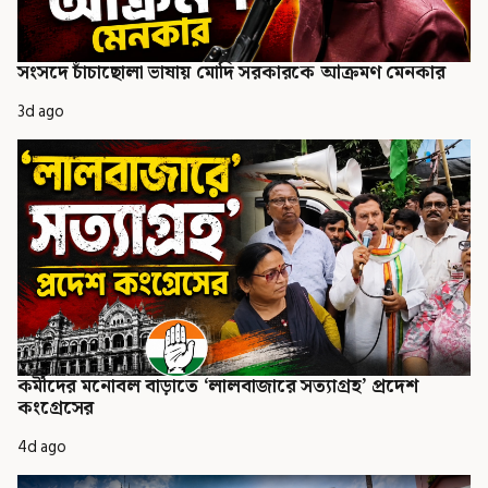
সংসদে চাঁচাছোলা ভাষায় মোদি সরকারকে আক্রমণ মেনকার
3d ago
কর্মীদের মনোবল বাড়াতে ‘লালবাজারে সত্যাগ্রহ’ প্রদেশ
কংগ্রেসের
4d ago