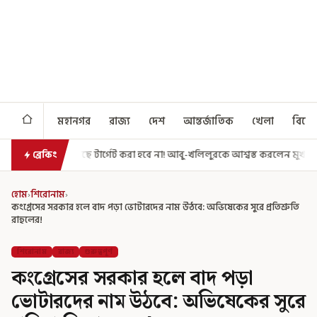
মহানগর
রাজ্য
দেশ
আন্তর্জাতিক
খেলা
বিনো
েট করা হবে না! আবু-খলিলুরকে আশ্বস্ত করলেন মুখ্যমন্ত্রী
এগিয়ে গেল আরও একধ
ব্রেকিং
হোম
›
শিরোনাম
›
কংগ্রেসের সরকার হলে বাদ পড়া ভোটারদের নাম উঠবে: অভিষেকের সুরে প্রতিশ্রুতি
রাহুলের!
শিরোনাম
রাজ্য
গুরুত্বপূর্ণ
কংগ্রেসের সরকার হলে বাদ পড়া
ভোটারদের নাম উঠবে: অভিষেকের সুরে