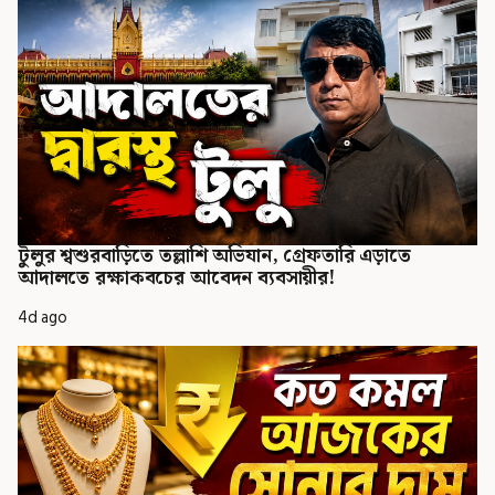
টুলুর শ্বশুরবাড়িতে তল্লাশি অভিযান, গ্রেফতারি এড়াতে
আদালতে রক্ষাকবচের আবেদন ব্যবসায়ীর!
4d ago