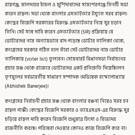
রায়গঞ্জ, মালদহের চাঁচল ও মুর্শিদাবাদের সামশেরগঞ্জে তিনটি সভা
করেন রাহুল। সভা থেকে বাংলার এসআইআর ইস্যুতে সরব রাহুল।
কেন্দ্রের বিজেপি সরকারের বিরুদ্ধে এসআইআর নিয়ে সুর চড়ান
তিনি। সেই সঙ্গে দাবি করেন এসআইআর (SIR) প্রক্রিয়ায় যে
ভোটারদের নাম অন্যায়ভাবে বাদ পড়েছে ভোটার তালিকা থেকে,
কংগ্রেসের সরকার গঠিত হলে তাঁরা সেই ভোটারদের নাম ভোটার
তালিকায় (voter list) তুলবেন। সোমবারই বিধানসভা নির্বাচনের
প্রচার মঞ্চ থেকে রাজ্যের ভোটারদের একই প্রতিশ্রুতি দিয়েছিলেন
তৃণমূলের সর্বভারতীয় সাধারণ সম্পাদক অভিষেক বন্দ্যোপাধ্যায়
(Abhishek Banerjee)।
কংগ্রেসের নির্বাচনী প্রচার মঞ্চ থেকে বাংলার বঞ্চনা নিয়েও সরব হন
রাহুল গান্ধী। কেন্দ্রের বিজেপি সরকার ও আরএসএস-এর বিরুদ্ধে সুর
চড়িয়ে রাহুল দাবি করেন বিজেপি শুধুমাত্র হিংসা ও বিভেদের
রাজনীতি করছে। পরিষেবা দেওয়ার কোনও কাজ বিজেপি করে না।