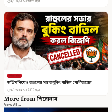
৭/৮/২০২৬
1 মিনিট পড়া
শিরোনাম
অগ্রিম নিয়েও রাহুলের সভার বুকিং বাতিল যোগীরাজ্যে
৭/৮/২০২৬
1 মিনিট পড়া
More from শিরোনাম
View All →