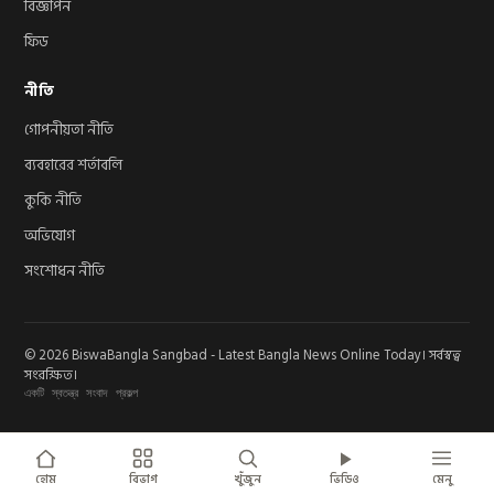
বিজ্ঞাপন
ফিড
নীতি
গোপনীয়তা নীতি
ব্যবহারের শর্তাবলি
কুকি নীতি
অভিযোগ
সংশোধন নীতি
© 2026 BiswaBangla Sangbad - Latest Bangla News Online Today। সর্বস্বত্ব
সংরক্ষিত।
একটি স্বতন্ত্র সংবাদ প্রকল্প
হোম
বিভাগ
খুঁজুন
ভিডিও
মেনু