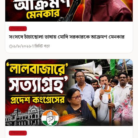
শিরোনাম
সংসদে চাঁচাছোলা ভাষায় মোদি সরকারকে আক্রমণ মেনকার
৬/৮/২০২৬
1 মিনিট পড়া
শিরোনাম