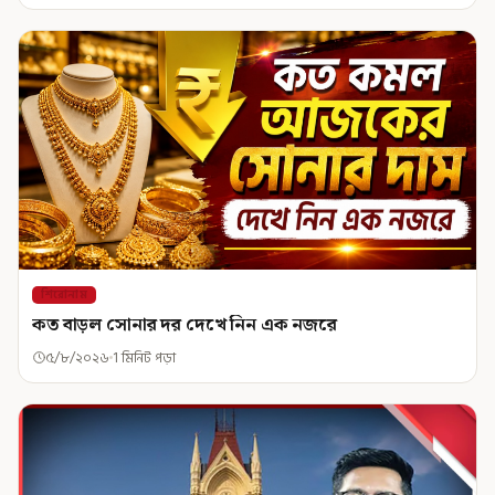
শিরোনাম
কত বাড়ল সোনার দর দেখে নিন এক নজরে
৫/৮/২০২৬
1 মিনিট পড়া