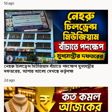
1d ago
নেহরু চিলড্রেন্স মিউজিয়াম বাঁচাতে পদক্ষেপ মুখ্যমন্ত্রীর
দফতরের, আশার আলো দেখছে কর্তৃপক্ষ
2d ago