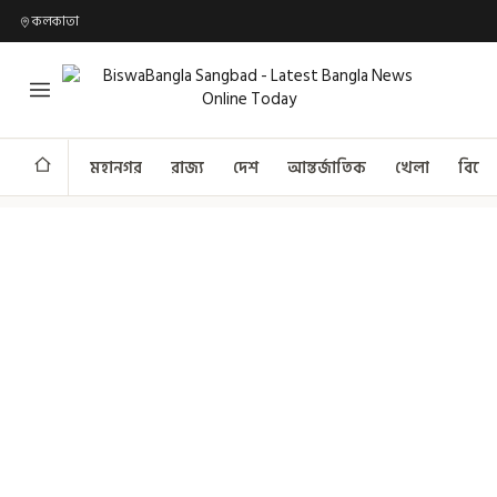
কলকাতা
মহানগর
রাজ্য
দেশ
আন্তর্জাতিক
খেলা
বিনো