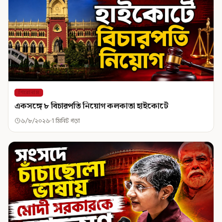
শিরোনাম
একসঙ্গে ৮ বিচারপতি নিয়োগ কলকাতা হাইকোর্টে
৬/৮/২০২৬
1 মিনিট পড়া