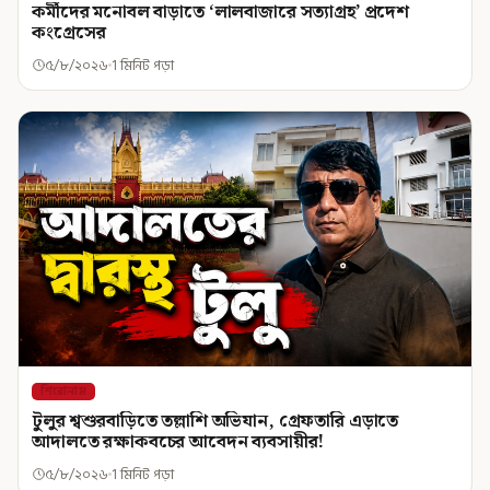
কর্মীদের মনোবল বাড়াতে ‘লালবাজারে সত্যাগ্রহ’ প্রদেশ
কংগ্রেসের
৫/৮/২০২৬
1 মিনিট পড়া
শিরোনাম
টুলুর শ্বশুরবাড়িতে তল্লাশি অভিযান, গ্রেফতারি এড়াতে
আদালতে রক্ষাকবচের আবেদন ব্যবসায়ীর!
৫/৮/২০২৬
1 মিনিট পড়া