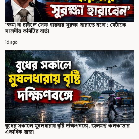
'ক্ষমা না চাইলে সেফ হারবার সুরক্ষা হারাতে হবে': মেটাকে
সংসদীয় কমিটির বার্তা
1d ago
বুধের সকালে মুষলধারায় বৃষ্টি দক্ষিণবঙ্গে, জলমগ্ন কলকাতার
একাধিক রাস্তা