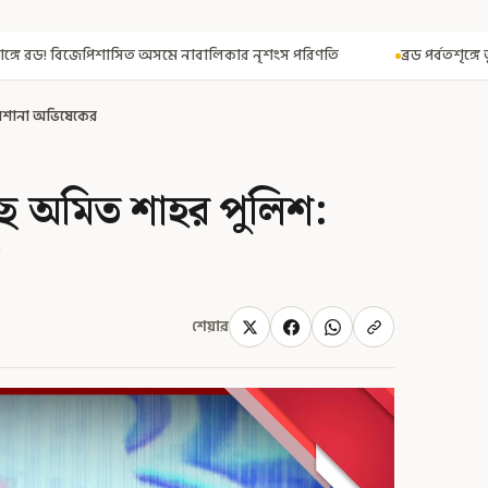
নাবালিকার নৃশংস পরিণতি
ব্রড পর্বতশৃঙ্গে তুষারধসে মৃত নির্মল পুরজা! ন
নিশানা অভিষেকের
্ছে অমিত শাহর পুলিশ:
শেয়ার