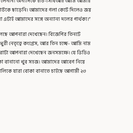
করতে বলেননি। অন্যদিকে ইডি-সিবিআই আমি আমার
ী কাউকে ছাড়েনি। আমাদের গলা কেটে দিলেও জয়
এটাই আমাদের সঙ্গে অন্যান্য দলের পার্থক্য।“ ‌
কর চলছে আপনারা দেখেছেন। বিজেপির তিনটে
ধুরী নেতৃত্বে কংগ্রেস, আর তিন হচ্ছে- আমি নাম
েহারাটা আপনারা দেখেছেন জনসমক্ষে। যে ভিডিও
কা বানানো খুব সহজ। আমাদের আবেগ নিয়ে
াঙালিকে যারা বোকা বানাতে চাইছে আগামী ২৩