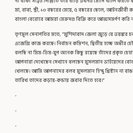
না থাকা সত্ত্বেও দিল্লিতে তাঁর বাড়ি এখনও মোদি খালি 
মা, বাবা, স্ত্রী, ১০ বছরের মেয়ে, ৫ বছরের ছেলে, আইনজীব
বাংলা বেরোবে আমরা মেরুদণ্ড বিক্রি করে আত্মসমর্পণ করি না 
তৃণমূল সেনাপতির মতে, “মুর্শিদাবাদ জেলা জুড়ে যে ভয়ঙ্
এজেন্সি কাজ করছে। নির্বাচন কমিশন, দ্বিতীয় হচ্ছে অধীর চৌ
বলছি না মিম-ডিম-যুপ অনেক কিছু রয়েছে তাঁদের প্রকৃত চ
আপনারা দেখেছেন সেখানে বলছেন মুসলমান ভাইয়েদের বো
খেলছে। আমি আপনাদের বলব মুসলমান হিন্দু খ্রিস্টান না ব
তারিখ তাদের কড়ায়-কন্ডায় জবাব দিতে হবে।“
-
-
-