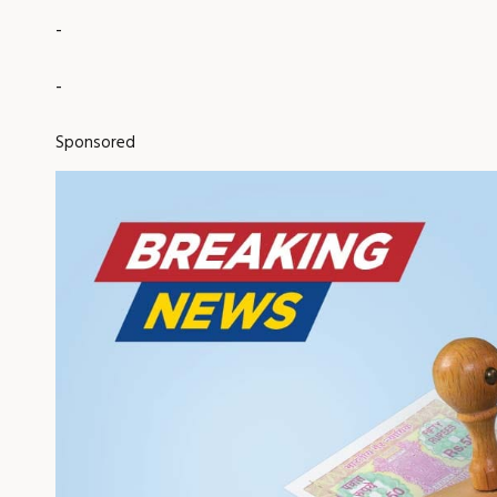
-
-
Sponsored