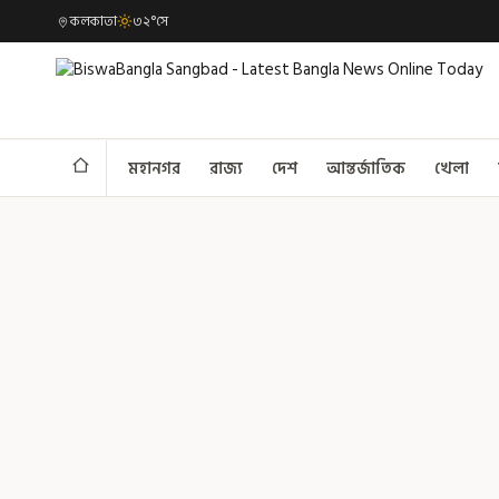
কলকাতা
৩২°সে
মহানগর
রাজ্য
দেশ
আন্তর্জাতিক
খেলা