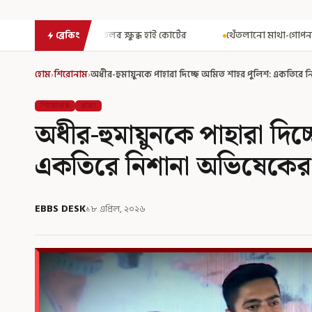
ুব্ধ হাই কোর্টের
থেঁতলানো মাথা-গোপনাঙ্গে রড! বিজেপিশাসিত অসমে 
ব্রেকিং
হোম
›
শিরোনাম
›
অধীর-হুমায়ুনকে পাহারা দিচ্ছে অমিত শাহর পুলিশ: একতিরে 
শিরোনাম
রাজ্য
অধীর-হুমায়ুনকে পাহারা দিচ
একতিরে নিশানা অভিষেকের
EBBS DESK
১৮ এপ্রিল, ২০২৬