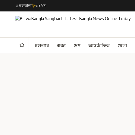
কলকাতা
৩১°সে
মহানগর
রাজ্য
দেশ
আন্তর্জাতিক
খেলা