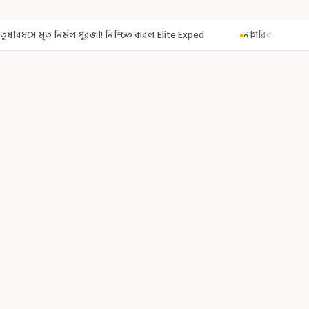
িশ্চিত করল Elite Exped
নাগরিকত্ব দিতেই CAA! ৩০০ মতুয়াকে নাগরিকত্বের সার