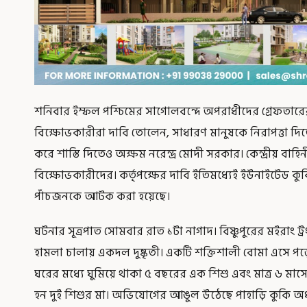
শনিবার ইম্ফল পশ্চিমের সাগোলবন্দে অপরাধীদের গ্রেফতারের দ
বিক্ষোভকারীরা দাবি তোলেন, সাধারণ মানুষকে নিরাপত্তা দি
করে শাস্তি দিতেও অক্ষম নরেন্দ্র মোদী সরকার। কেন্দ্রীয় বাহি
বিক্ষোভকারীদের। কর্তৃপক্ষের দাবি ইতিমধ্যেই ইউনাইটেড কুক
পাঁচজনকে আটক করা হয়েছে।
ঘটনার সূত্রপাত সোমবার রাত ১টা নাগাদ। বিষ্ণুপুরের মইরাং ট
হামলা চালায় একদল দুষ্কৃতী। একটি শক্তিশালী বোমা এসে পড়
ঘরের মধ্যে ঘুমিয়ে থাকা ৫ বছরের এক শিশু এবং মাত্র ৬ মাস
হন দুই শিশুর মা। অভিযোগের আঙুল উঠেছে পাহাড়ি কুকি অধ্