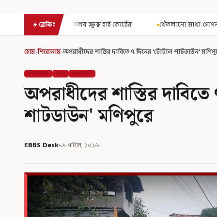
ষুব্ধ হাই কোর্টের
থেঁতলানো মাথা-গোপনাঙ্গে রড! বিজেপিশাসিত অসমে 
ব্রেকিং
হোম
›
শিরোনাম
›
অপরাধীদের শাস্তির দাবিতে ৭ দিনের 'টোটাল শাটডাউন' মণিপু
শিরোনাম
দেশ
গুরুত্বপূর্ণ
অপরাধীদের শাস্তির দাবিতে
শাটডাউন' মণিপুরে
EBBS Desk
১৯ এপ্রিল, ২০২৬