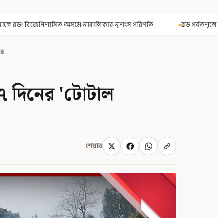
নাবালিকার নৃশংস পরিণতি
ব্রড পর্বতশৃঙ্গে তুষারধসে মৃত নির্মল পুরজা! ন
রে
 ৭ দিনের 'টোটাল
শেয়ার