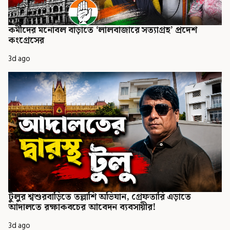
কর্মীদের মনোবল বাড়াতে ‘লালবাজারে সত্যাগ্রহ’ প্রদেশ
কংগ্রেসের
3d ago
টুলুর শ্বশুরবাড়িতে তল্লাশি অভিযান, গ্রেফতারি এড়াতে
আদালতে রক্ষাকবচের আবেদন ব্যবসায়ীর!
3d ago