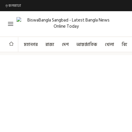
কলকাতা
মহানগর
রাজ্য
দেশ
আন্তর্জাতিক
খেলা
বিনো