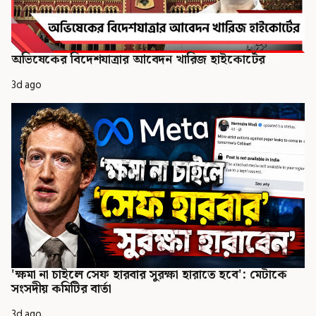
অভিষেকের বিদেশযাত্রার আবেদন খারিজ হাইকোর্টের
3d ago
'ক্ষমা না চাইলে সেফ হারবার সুরক্ষা হারাতে হবে': মেটাকে
সংসদীয় কমিটির বার্তা
3d ago