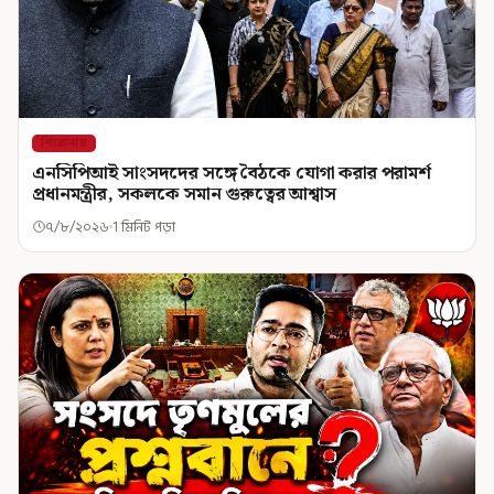
শিরোনাম
এনসিপিআই সাংসদদের সঙ্গে বৈঠকে যোগা করার পরামর্শ
প্রধানমন্ত্রীর, সকলকে সমান গুরুত্বের আশ্বাস
৭/৮/২০২৬
1 মিনিট পড়া