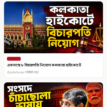
শিরোনাম
একসঙ্গে ৮ বিচারপতি নিয়োগ কলকাতা হাইকোর্টে
৬/৮/২০২৬
1 মিনিট পড়া