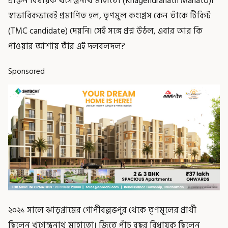
প্রাক্তন বিধায়ক খগেন্দ্রনাথ মাহাতো (Khagendranath Mahato)।
স্বাভাবিকভাবেই প্রমাণিত হল, তৃণমূল কংগ্রেস কেন তাঁকে টিকিট
(TMC candidate) দেয়নি। সেই সঙ্গে প্রশ্ন উঠল, এবার আর কি
পাওয়ার আশায় তাঁর এই দলবলদল?
Sponsored
২০২১ সালে ঝাড়গ্রামের গোপীবল্লভপুর থেকে তৃণমূলের প্রার্থী
ছিলেন খগেন্দ্রনাথ মাহাতো। জিতে পাঁচ বছর বিধায়ক ছিলেন