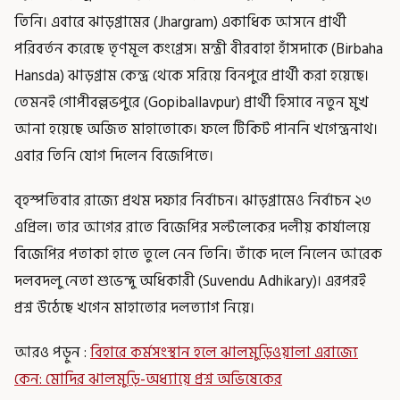
তিনি। এবারে ঝাড়গ্রামের (Jhargram) একাধিক আসনে প্রার্থী
পরিবর্তন করেছে তৃণমূল কংগ্রেস। মন্ত্রী বীরবাহা হাঁসদাকে (Birbaha
Hansda) ঝাড়গ্রাম কেন্দ্র থেকে সরিয়ে বিনপুরে প্রার্থী করা হয়েছে।
তেমনই গোপীবল্লভপুরে (Gopiballavpur) প্রার্থী হিসাবে নতুন মুখ
আনা হয়েছে অজিত মাহাতোকে। ফলে টিকিট পাননি খগেন্দ্রনাথ।
এবার তিনি যোগ দিলেন বিজেপিতে।
বৃহস্পতিবার রাজ্যে প্রথম দফার নির্বাচন। ঝাড়গ্রামেও নির্বাচন ২৩
এপ্রিল। তার আগের রাতে বিজেপির সল্টলেকের দলীয় কার্যালয়ে
বিজেপির পতাকা হাতে তুলে নেন তিনি। তাঁকে দলে নিলেন আরেক
দলবদলু নেতা শুভেন্দু অধিকারী (Suvendu Adhikary)। এরপরই
প্রশ্ন উঠেছে খগেন মাহাতোর দলত্যাগ নিয়ে।
আরও পড়ুন :
বিহারে কর্মসংস্থান হলে ঝালমুড়িওয়ালা এরাজ্যে
কেন: মোদির ঝালমুড়ি-অধ্যায়ে প্রশ্ন অভিষেকের