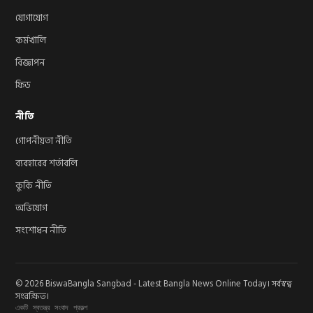
যোগাযোগ
কর্মখালি
বিজ্ঞাপন
ফিড
নীতি
গোপনীয়তা নীতি
ব্যবহারের শর্তাবলি
কুকি নীতি
অভিযোগ
সংশোধন নীতি
© 2026 BiswaBangla Sangbad - Latest Bangla News Online Today। সর্বস্বত্ব
সংরক্ষিত।
একটি স্বতন্ত্র সংবাদ প্রকল্প