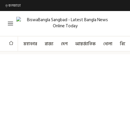
কলকাতা
মহানগর
রাজ্য
দেশ
আন্তর্জাতিক
খেলা
বিনো