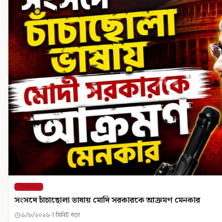
শিরোনাম
সংসদে চাঁচাছোলা ভাষায় মোদি সরকারকে আক্রমণ মেনকার
৬/৮/২০২৬
1 মিনিট পড়া