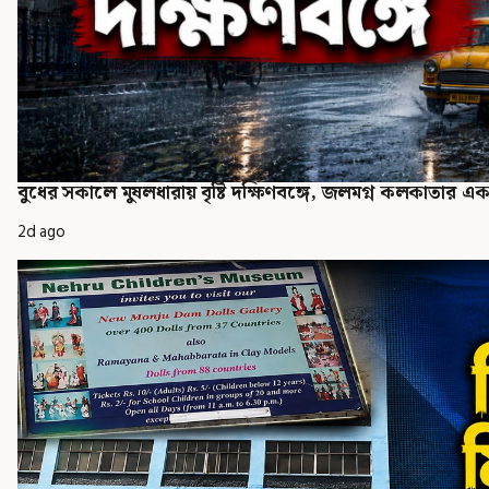
বুধের সকালে মুষলধারায় বৃষ্টি দক্ষিণবঙ্গে, জলমগ্ন কলকাতার একা
2d ago