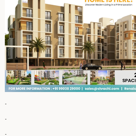
-
-
-