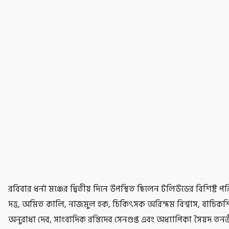
রবিবার ধর্না মঞ্চের দ্বিতীয় দিনে উপস্থিত ছিলেন টলিউডের বিশিষ্ট 
দত্ত, অমিত কালি, নাজমুল হক, চিকিৎসক অরিন্দম বিশ্বাস, বাচিকশিল্
অনুরাধা দেব, সাংবাদিক রন্তিদেব সেনগুপ্ত এবং অধ্যাপিকা সৈয়দ তনভী