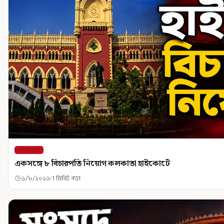
শিরোনাম
একসঙ্গে ৮ বিচারপতি নিয়োগ কলকাতা হাইকোর্টে
৬/৮/২০২৬
1 মিনিট পড়া