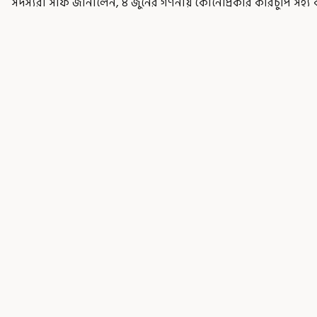
সদস্যরা সাফ জানালেন, ৪ জুনের গণনায় কোনোপ্রকার কারচুপি সহ্য ক