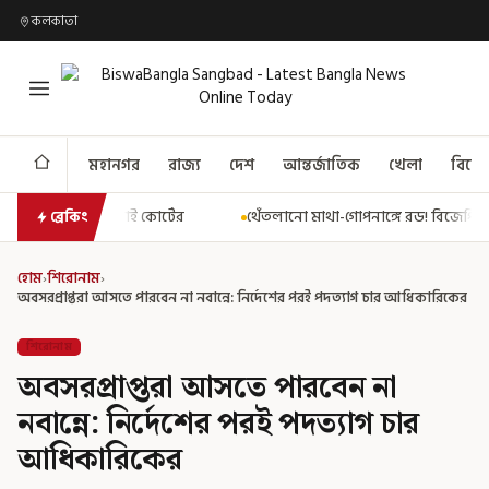
কলকাতা
মহানগর
রাজ্য
দেশ
আন্তর্জাতিক
খেলা
বিনো
টের
থেঁতলানো মাথা-গোপনাঙ্গে রড! বিজেপিশাসিত অসমে নাবালিকার নৃশ
ব্রেকিং
হোম
›
শিরোনাম
›
অবসরপ্রাপ্তরা আসতে পারবেন না নবান্নে: নির্দেশের পরই পদত্যাগ চার আধিকারিকের
শিরোনাম
অবসরপ্রাপ্তরা আসতে পারবেন না
নবান্নে: নির্দেশের পরই পদত্যাগ চার
আধিকারিকের