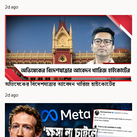
2d ago
অভিষেকের বিদেশযাত্রার আবেদন খারিজ হাইকোর্টের
2d ago