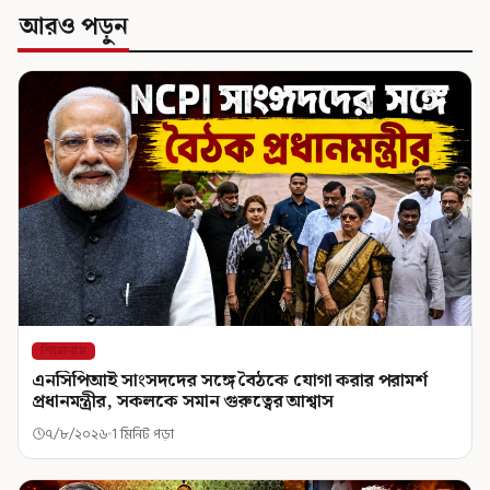
আরও পড়ুন
শিরোনাম
এনসিপিআই সাংসদদের সঙ্গে বৈঠকে যোগা করার পরামর্শ
প্রধানমন্ত্রীর, সকলকে সমান গুরুত্বের আশ্বাস
৭/৮/২০২৬
1 মিনিট পড়া