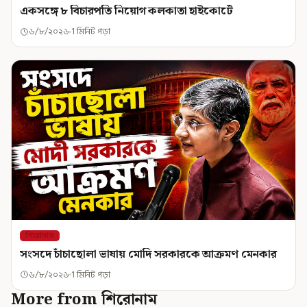
একসঙ্গে ৮ বিচারপতি নিয়োগ কলকাতা হাইকোর্টে
৬/৮/২০২৬
1 মিনিট পড়া
শিরোনাম
সংসদে চাঁচাছোলা ভাষায় মোদি সরকারকে আক্রমণ মেনকার
৬/৮/২০২৬
1 মিনিট পড়া
More from শিরোনাম