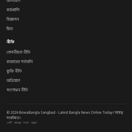
যোগাযোগ
কর্মখালি
বিজ্ঞাপন
ফিড
নীতি
গোপনীয়তা নীতি
ব্যবহারের শর্তাবলি
কুকি নীতি
অভিযোগ
সংশোধন নীতি
© 2026 BiswaBangla Sangbad - Latest Bangla News Online Today। সর্বস্বত্ব
সংরক্ষিত।
একটি স্বতন্ত্র সংবাদ প্রকল্প