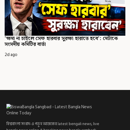
'ক্ষমা না চাইলে সেফ হারবার সুরক্ষা হারাতে হবে': মেটাকে
সংসদীয় কমিটির বার্তা
2d ago
বিশ্ববাংলা সংবাদ-এ পড়ুন আজকের latest bengali news, live