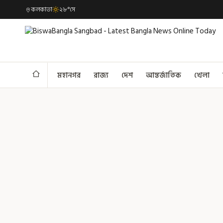
কলকাতা
২৮°সে
মহানগর
রাজ্য
দেশ
আন্তর্জাতিক
খেলা