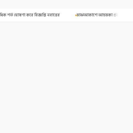
ন্নের
মাঝআকাশে আচমকা প্রবল ঝাঁকুনি! এয়ার ইন্ডিয়ার উড়ানে আতঙ্ক