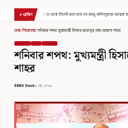
য়কে বেছে টার্গেট করা হবে না! আবু-খলিলুরকে আশ্বস্ত করলেন মুখ্যমন্ত্রী
এগিয়ে
ব্রেকিং
হোম
›
শিরোনাম
›
শনিবার শপথ: মুখ্যমন্ত্রী হিসাবে শুভেন্দুর নাম ঘোষণা শাহর
শিরোনাম
রাজ্য
গুরুত্বপূর্ণ
শনিবার শপথ: মুখ্যমন্ত্রী হি
শাহর
EBBS Desk
৮ মে, ২০২৬