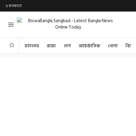
কলকাতা
মহানগর
রাজ্য
দেশ
আন্তর্জাতিক
খেলা
বিনো