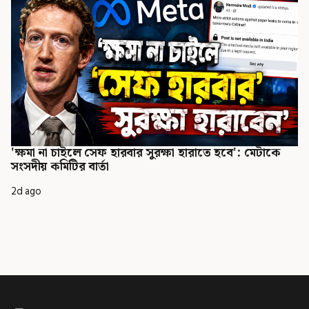
'ক্ষমা না চাইলে সেফ হারবার সুরক্ষা হারাতে হবে': মেটাকে
সংসদীয় কমিটির বার্তা
2d ago