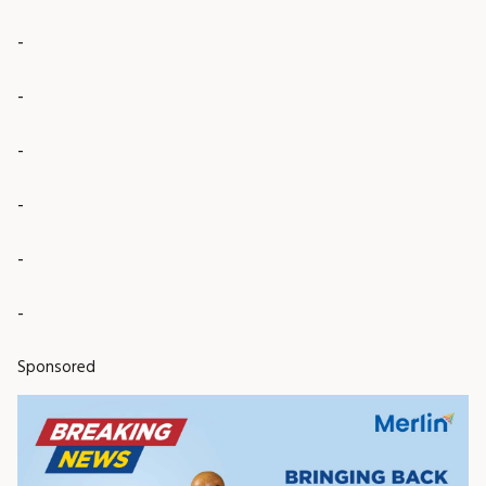
-
-
-
-
-
-
Sponsored