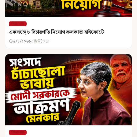
শিরোনাম
একসঙ্গে ৮ বিচারপতি নিয়োগ কলকাতা হাইকোর্টে
৬/৮/২০২৬
1 মিনিট পড়া
শিরোনাম