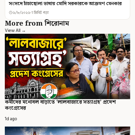
সংসদে চাঁচাছোলা ভাষায় মোদি সরকারকে আক্রমণ মেনকার
৬/৮/২০২৬
1 মিনিট পড়া
More from শিরোনাম
View All →
কর্মীদের মনোবল বাড়াতে ‘লালবাজারে সত্যাগ্রহ’ প্রদেশ
কংগ্রেসের
1d ago