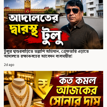
টুলুর শ্বশুরবাড়িতে তল্লাশি অভিযান, গ্রেফতারি এড়াতে
আদালতে রক্ষাকবচের আবেদন ব্যবসায়ীর!
2d ago