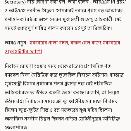
Secretary) নাম ঘোষণা করা হল। তাঁরা হলেন - আইএএস পি প্রমথ
ও আইএএস নবনীত মিত্তল। সোমবারই নবান্নে প্রথম বড় আকারের
প্রশাসনিক বৈঠকে অংশ নেবেন মুখ্যমন্ত্রী শুভেন্দু অধিকারী। সেই
সময়ই গুরুত্বপূর্ণ দায়িত্ব পালন করবেন এই দুই আধিকারিক।
আরও পড়ুন :
সরকারের পালা বদল, বদলে গেল রাজ্য সরকারের
ওয়েবসাইটের লোগো
নির্বাচন ঘোষণা হওয়ার সময় থেকে রাজ্যের প্রশাসনিক পদে
রদবদল নিত্য নৈমিত্তিক করে তুলেছিল নির্বাচন কমিশন। রাজ্যের
মুখ্যমন্ত্রী হিসাবে প্রথমবার শপথ গ্রহণের পরে সেই পরিবর্তিত
আধিকারিকদের উপরও কতটা ভরসা করছে বিজেপি, তা নিয়েও
উঠছে প্রশ্ন। নির্বাচনের সময়ে এই দুই আইপিএসের মধ্যে পি প্রমথ
ছিলেন ক্ষুদ্র-কুটির শিল্প ও বস্ত্র দফতরের যুগ্ম সচিব ছিলেন।
অন্যদিকে নবনীত মিত্তল ছিলেন পশ্চিম মেদিনীপুরের অতিরিক্ত
জেলাশাসক।