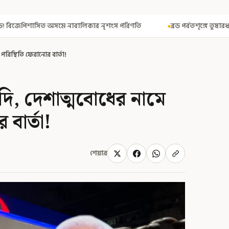
িকার নৃশংস পরিণতি
ব্রড পর্বতশৃঙ্গে তুষারধসে মৃত নির্মল পুরজা! নিশ্চিত
িস্থিতি ফেরানোর বার্তা!
দি, দেশাত্মবোধের নামে
বার্তা!
শেয়ার