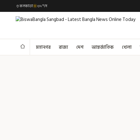
কলকাতা
৩১°সে
মহানগর
রাজ্য
দেশ
আন্তর্জাতিক
খেলা