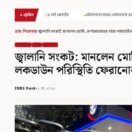
হাই কোর্টের
থেঁতলানো মাথা-গোপনাঙ্গে রড! বিজেপিশাসিত অসমে নাবাল
ব্রেকিং
হোম
›
শিরোনাম
›
জ্বালানি সংকট: মানলেন মোদি, দেশাত্মবোধের নামে লকডাউন পর
শিরোনাম
দেশ
গুরুত্বপূর্ণ
জ্বালানি সংকট: মানলেন মো
লকডাউন পরিস্থিতি ফেরানোর 
EBBS Desk
১১ মে, ২০২৬