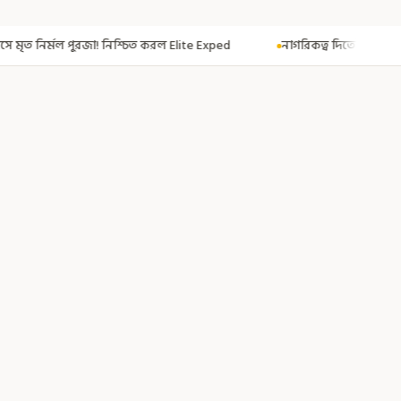
 করল Elite Exped
নাগরিকত্ব দিতেই CAA! ৩০০ মতুয়াকে নাগরিকত্বের সার্টিফিক