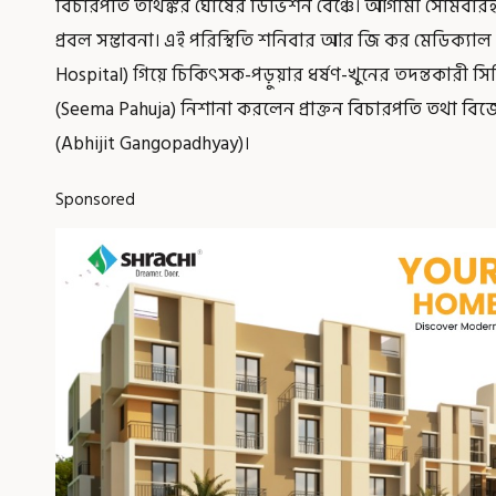
বিচারপতি তীর্থঙ্কর ঘোষের ডিভিশন বেঞ্চে। আগামী সোমবারই
প্রবল সম্ভাবনা। এই পরিস্থিতি শনিবার আর জি কর মেডিক্যা
Hospital) গিয়ে চিকিৎসক-পড়ুয়ার ধর্ষণ-খুনের তদন্তকারী
(Seema Pahuja) নিশানা করলেন প্রাক্তন বিচারপতি তথা বিজ
(Abhijit Gangopadhyay)।
Sponsored