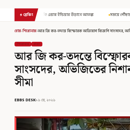
 ইন্ডিয়ার উড়ানে আতঙ্ক
সময়ে পৌঁছায়নি ভবানীপুর ভোট-মামলার নথি! রেজ
ব্রেকিং
হোম
›
শিরোনাম
›
আর জি কর-তদন্তে বিস্ফোরক অভিযোগ বিজেপি সাংসদের, অ
শিরোনাম
রাজ্য
আর জি কর-তদন্তে বিস্ফো
সাংসদের, অভিজিতের নিশ
সীমা
EBBS DESK
১৬ মে, ২০২৬