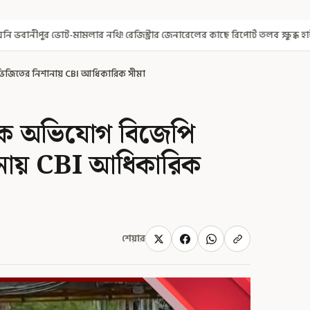
িস্ট্রার জেনারেলের কাছে রিপোর্ট তলব ক্ষুব্ধ হাই কোর্টের
থেঁতলানো মা
ভিজিতের নিশানায় CBI আধিকারিক সীমা
রক অভিযোগ বিজেপি
ানায় CBI আধিকারিক
শেয়ার