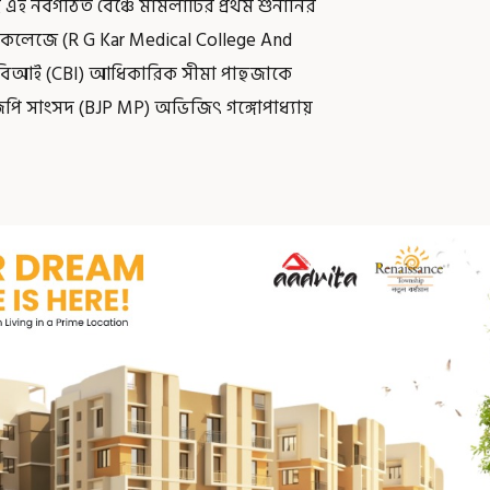
 এই নবগঠিত বেঞ্চে মামলাটির প্রথম শুনানির
ল কলেজে (R G Kar Medical College And
 সিবিআই (CBI) আধিকারিক সীমা পাহুজাকে
েপি সাংসদ (BJP MP) অভিজিৎ গঙ্গোপাধ্যায়