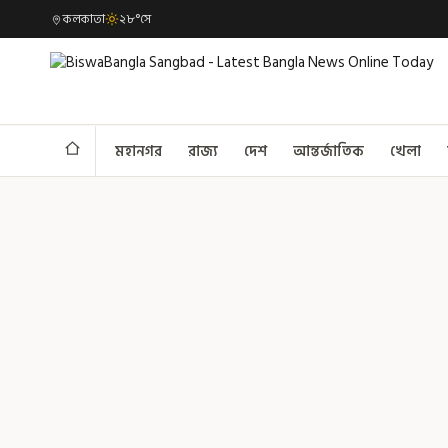
কলকাতা
২৮°সে
মহানগর
রাজ্য
দেশ
আন্তর্জাতিক
খেলা