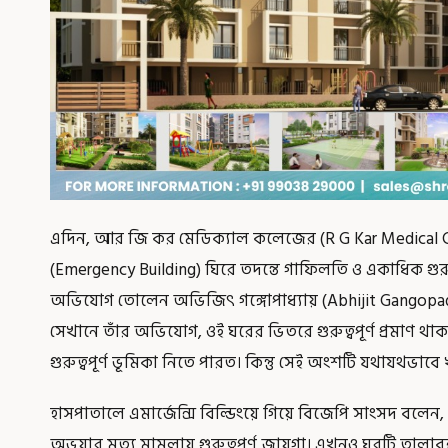
এদিন, আর জি কর মেডিক্যাল কলেজের (R G Kar Medical Coll
(Emergency Building) ঘিরে তদন্তে গাফিলতি ও একাধিক গুরুত
অভিযোগ তোলেন অভিজিৎ গঙ্গোপাধ্যায় (Abhijit Gangopa
সেখানে তাঁর অভিযোগ, ওই ঘরের ভিতরে গুরুত্বপূর্ণ প্রমাণ থা
গুরুত্বপূর্ণ ভূমিকা নিতে পারত। কিন্তু সেই অংশটি যথাযথভাব
হাসপাতালে এমার্জেন্সি বিল্ডিংয়ে গিয়ে বিজেপি সাংসদ বলেন,
অভয়ার মৃত্যু মামলায় গুরুত্বপূর্ণ জায়গা। এখনও ঘরটি তালাব