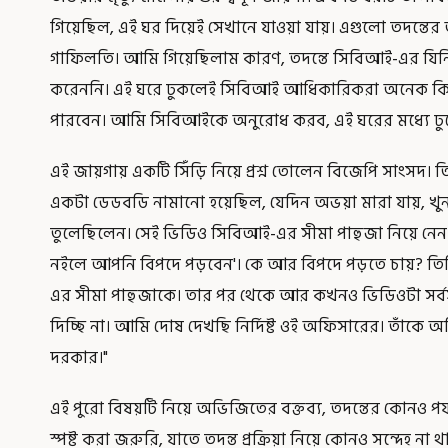
গিয়েছিল, এই ঘর দিয়েই সেখানে যাওয়া যায়‌। এগুলো তদন্ত
গাফিলতি‌। আমি গিয়েছিলাম কারণ, তদন্তে সিবিআই-এর যিনি কর্ত
করেননি। এই ঘরে ঢুকলেই সিবিআই আধিকারিকরা অনেক কিছু উ
পারবেন। আমি সিবিআইকে অনুরোধ করব, এই ঘরের মধ্যে ঢুকে পু
এই জায়গায় একটি সিঁড়ি নিয়ে প্রশ্ন তোলেন বিজেপি সাংসদ। তি
একটা ডেডবডি নামানো হয়েছিল, যেদিন অভয়া মারা যায়, খুন
তুলেছিলেন। সেই ভিডিও সিবিআই-এর সীমা পাহুজা নিয়ে নেন
নইলে আপনি বিপদে পড়বেন'। কে আর বিপদে পড়তে চায়? তিন
এর সীমা পাহুজাকে। তার পর থেকে আর কখনও ভিডিওটা সর
দিচ্ছি না। আমি দোষ দেখছি নির্দিষ্ট ওই অফিসারের। তাঁকে অভ
দরকার।"
এই পুরো বিষয়টি নিয়ে অভিজিতের বক্তব্য, তদন্তের কোনও পর্য
স্পষ্ট করা জরুরি, যাতে তদন্ত প্রক্রিয়া নিয়ে কোনও সন্দেহ না 