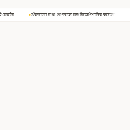
থা-গোপনাঙ্গে রড! বিজেপিশাসিত অসমে নাবালিকার নৃশংস পরিণতি
ব্রড 