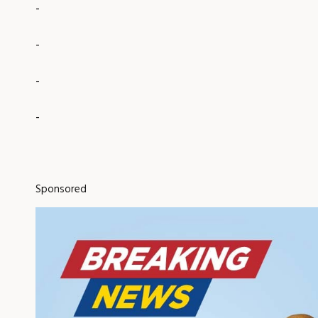
-
-
-
-
Sponsored