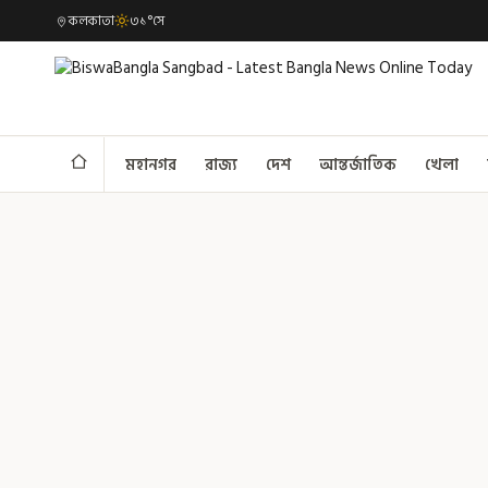
কলকাতা
৩১°সে
মহানগর
রাজ্য
দেশ
আন্তর্জাতিক
খেলা