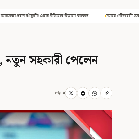
়ার উড়ানে আতঙ্ক
সময়ে পৌঁছায়নি ভবানীপুর ভোট-মামলার নথি! রেজিস্ট্রার
, নতুন সহকারী পেলেন
শেয়ার