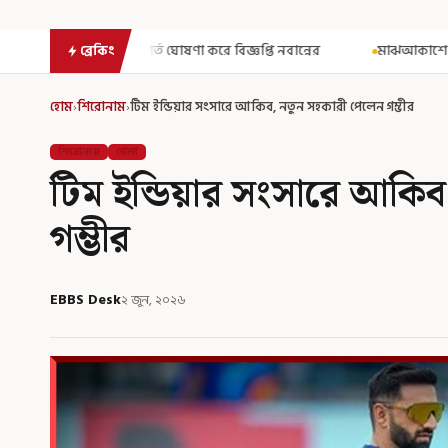
করে বিজ্ঞপ্তি নবান্নের
মাঝআকাশে আচমকা প্রবল ঝাঁকুনি! এয়ার ইন্ডিয
ব্রেকিং
হোম
›
শিরোনাম
›
টিম ইন্ডিয়ার সংসারে আকিব, নতুন সহকারী পেলেন গম্ভীর
শিরোনাম
খেলা
টিম ইন্ডিয়ার সংসারে আকিব
গম্ভীর
EBBS Desk
২ জুন, ২০২৬