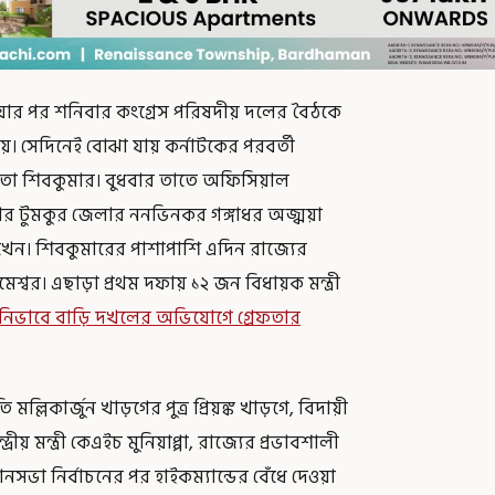
 দেওয়ার পর শনিবার কংগ্রেস পরিষদীয় দলের বৈঠকে
য়। সেদিনেই বোঝা যায় কর্নাটকের পরবর্তী
ী নেতা শিবকুমার। বুধবার তাতে অফিসিয়াল
 টুমকুর জেলার ননভিনকর গঙ্গাধর অজ্ঝয়া
াখেন। শিবকুমারের পাশাপাশি এদিন রাজ্যের
মেশ্বর। এছাড়া প্রথম দফায় ১২ জন বিধায়ক মন্ত্রী
িভাবে বাড়ি দখলের অভিযোগে গ্রেফতার
মল্লিকার্জুন খাড়গের পুত্র প্রিয়ঙ্ক খাড়গে, বিদায়ী
েন্দ্রীয় মন্ত্রী কেএইচ মুনিয়াপ্পা, রাজ্যের প্রভাবশালী
ভা নির্বাচনের পর হাইকম্যান্ডের বেঁধে দেওয়া