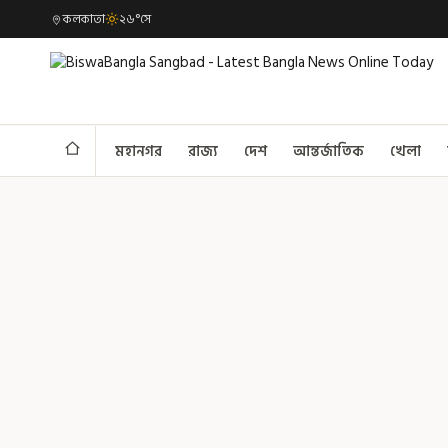
কলকাতা
২৬°সে
মহানগর
রাজ্য
দেশ
আন্তর্জাতিক
খেলা