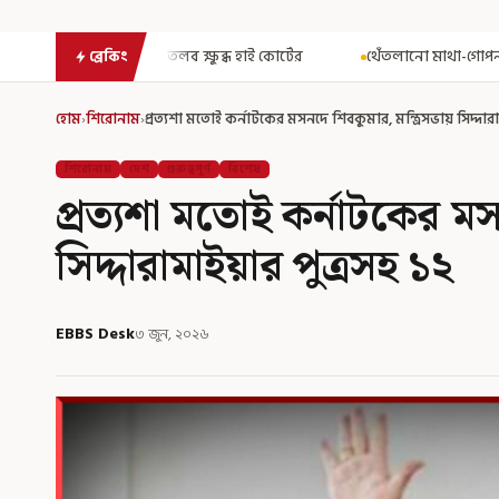
্ষুব্ধ হাই কোর্টের
থেঁতলানো মাথা-গোপনাঙ্গে রড! বিজেপিশাসিত অসমে
ব্রেকিং
হোম
›
শিরোনাম
›
প্রত্যশা মতোই কর্নাটকের মসনদে শিবকুমার, মন্ত্রিসভায় সিদ্দারা
শিরোনাম
দেশ
গুরুত্বপূর্ণ
বিশেষ
প্রত্যশা মতোই কর্নাটকের মস
সিদ্দারামাইয়ার পুত্রসহ ১২
EBBS Desk
৩ জুন, ২০২৬