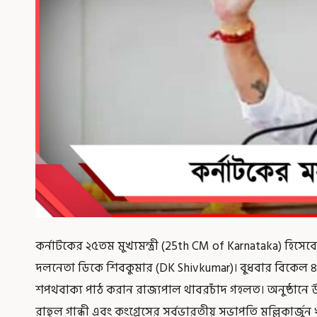
কর্নাটকের ২৫তম মুখ্যমন্ত্রী (25th CM of Karnataka) হিসেব
দলনেতা ডিকে শিবকুমার (DK Shivkumar)। বুধবার বিকেল ৪ট
শপথবাক্য পাঠ করান রাজ্যপাল থাবরচাঁদ গহলত। অনুষ্ঠান
রাহুল গান্ধী এবং কংগ্রেসের সর্বভারতীয় সভাপতি মল্লিকার্জুন 