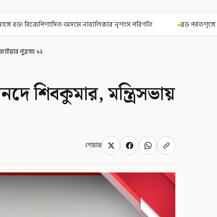
 নাবালিকার নৃশংস পরিণতি
ব্রড পর্বতশৃঙ্গে তুষারধসে মৃত নির্মল পুরজা! 
মাইয়ার পুত্রসহ ১২
নদে শিবকুমার, মন্ত্রিসভায়
শেয়ার