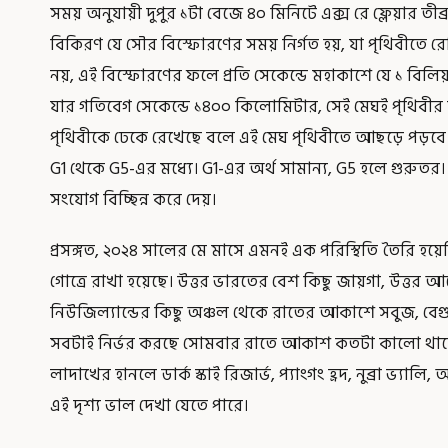
সময় অনুযায়ী দুপুর ১টা বেজে ৪০ মিনিটে এক্স রে ফ্লেয়ার তীব্
বিকিরণ যে সৌর বিস্ফোরণের সময় নির্গত হয়, যা পৃথিবীতে র
নয়, এই বিস্ফোরণের ফলে প্রতি সেকেন্ডে মহাকাশে যে ১ বিলি
যার গতিবেগ সেকেন্ডে ১৪০০ কিলোমিটার, সেই মেঘই পৃথিবীর 
পৃথিবীকে ঢেকে রেখেছে বলে এই মেঘ পৃথিবীতে আছড়ে পড়বে
G1 থেকে G5-এর মধ্যে। G1-এর অর্থ সামান্য, G5 হলে গুরুতর। জ
সংযোগ বিচ্ছিন্ন করে দেয়।
প্রসঙ্গত, ২০২৪ সালের মে মাসে এমনই এক পরিস্থিতি তৈরি হ
গোত্রে রাখা হয়েছে। উত্তর ভারতের বেশ কিছু জায়গা, উত্তর আম
নিউজিল্যান্ডের কিছু অঞ্চল থেকে রাতের আকাশে সবুজ, বে
সবটাই নির্ভর করছে সোমবার রাতে আকাশ কতটা কালো থাকে,
লাদাখের হানলে ডার্ক স্কাই রিজার্ভ, প্যাংগং হ্রদ, নুব্রা ভ্যাল
এই দৃশ্য ভাল দেখা যেতে পারে।