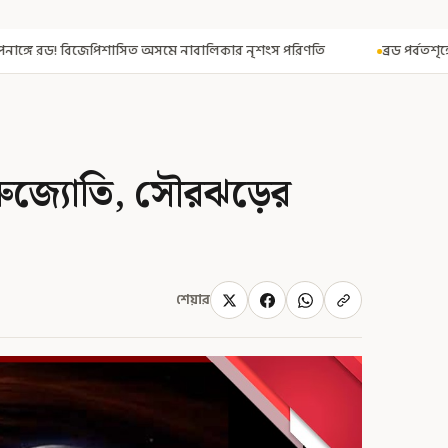
মে নাবালিকার নৃশংস পরিণতি
ব্রড পর্বতশৃঙ্গে তুষারধসে মৃত নির্মল পুরজ
ুজ্যোতি, সৌরঝড়ের
শেয়ার