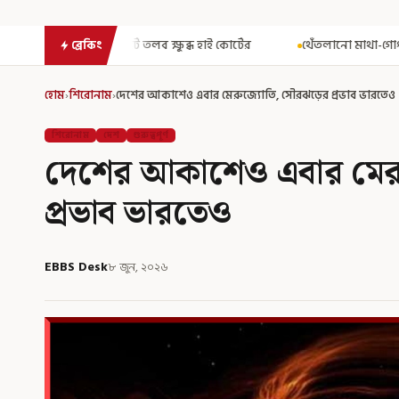
 ক্ষুব্ধ হাই কোর্টের
থেঁতলানো মাথা-গোপনাঙ্গে রড! বিজেপিশাসিত অস
ব্রেকিং
হোম
›
শিরোনাম
›
দেশের আকাশেও এবার মেরুজ্যোতি, সৌরঝড়ের প্রভাব ভারতেও
শিরোনাম
দেশ
গুরুত্বপূর্ণ
দেশের আকাশেও এবার মের
প্রভাব ভারতেও
EBBS Desk
৮ জুন, ২০২৬