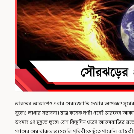
ভারতের আকাশেও এবার মেরুজ্যোতি দেখার অপেক্ষা! সূর্যের 
বুকেও লাগার সম্ভাবনা। মাত্র কয়েক ঘণ্টা পরেই ভারতের আকা
উৎসাহ এই মুহূর্তে তুঙ্গে। বেশ কিছুদিন ধরেই আতসবাজির 
গ্যাসের মেঘ থাকলেও সেগুলি পৃথিবীকে ছুঁতে পারেনি। চৌম্বকীয় ক