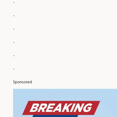
-
-
-
-
-
-
Sponsored