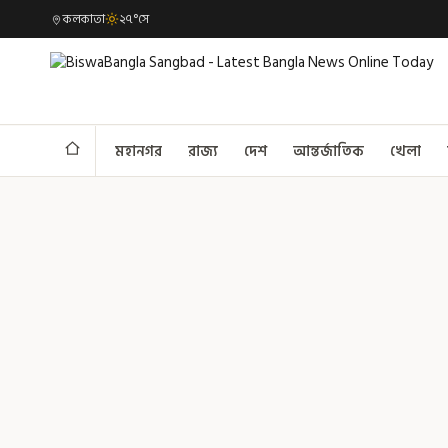
কলকাতা
২৭°সে
মহানগর
রাজ্য
দেশ
আন্তর্জাতিক
খেলা