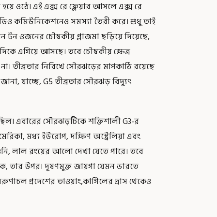
র হয়ে ওঠে। এই এক্স রে ফ্লেয়ার আসলে এক্স রে
েডিও কমিউনিকেশনেও সমস্যা তৈরী করে। শুধু তাই
য়ন টন ওজনের চৌম্বকীয় প্লাজমা ছড়িয়ে দিয়েছে,
দিকে এগিয়ে আসছে। তবে চৌম্বকীয় ক্ষেত্র
 না। তীব্রতার নিরিখে সৌরঝড়ের মাপকাঠি রয়েছে
ানা, যাচ্ছে, G5 তীব্রতার সৌরঝড় বিদ্যুৎ
য়েছিল। এবারের সৌরঝড়টিকে শক্তিশালী G3-র
েরিকা, মধ্য ইউরোপ, দক্ষিণ অস্ট্রেলিয়া এবং
গুনি, লাল রংয়ের আলো দেখা যেতে পারে। তবে
 তার উপর। দূষণমুক্ত জায়গা যেমন ভারতে
ি, অরুণাচল প্রদেশের তাওয়াং,কার্গিলের দ্রাস থেকেও