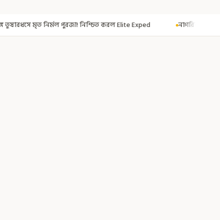
া! নিশ্চিত করল Elite Exped
নাগরিকত্ব দিতেই CAA! ৩০০ মতুয়াকে নাগরিকত্বের 