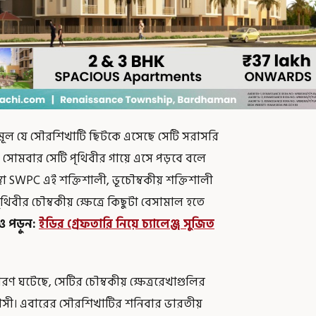
ন্ন মূল যে সৌরশিখাটি ছিটকে এসেছে সেটি সরাসরি
 সোমবার সেটি পৃথিবীর গায়ে এসে পড়বে বলে
া SWPC এই শক্তিশালী, ভূচৌম্বকীয় শক্তিশালী
থিবীর চৌম্বকীয় ক্ষেত্রে কিছুটা বেসামাল হতে
 পড়ুন:
ইডির গ্রেফতারি নিয়ে চ্যালেঞ্জ সুজিত
োরণ ঘটেছে, সেটির চৌম্বকীয় ক্ষেত্ররেখাগুলির
াসী। এবারের সৌরশিখাটির শনিবার ভারতীয়