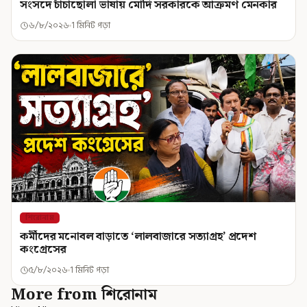
সংসদে চাঁচাছোলা ভাষায় মোদি সরকারকে আক্রমণ মেনকার
৬/৮/২০২৬
1 মিনিট পড়া
শিরোনাম
কর্মীদের মনোবল বাড়াতে ‘লালবাজারে সত্যাগ্রহ’ প্রদেশ
কংগ্রেসের
৫/৮/২০২৬
1 মিনিট পড়া
More from শিরোনাম