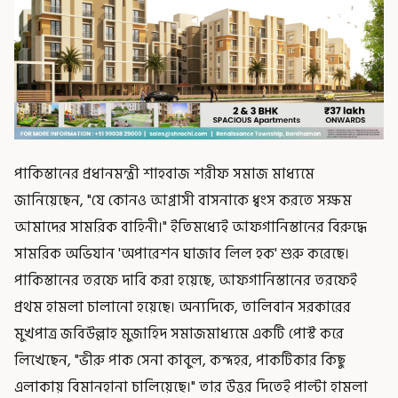
পাকিস্তানের প্রধানমন্ত্রী শাহবাজ শরীফ সমাজ মাধ্যমে
জানিয়েছেন, "যে কোনও আগ্রাসী বাসনাকে ধ্বংস করতে সক্ষম
আমাদের সামরিক বাহিনী।" ইতিমধ্যেই আফগানিস্তানের বিরুদ্ধে
সামরিক অভিযান 'অপারেশন ঘাজাব লিল হক' শুরু করেছে।
পাকিস্তানের তরফে দাবি করা হয়েছে, আফগানিস্তানের তরফেই
প্রথম হামলা চালানো হয়েছে। অন্যদিকে, তালিবান সরকারের
মুখপাত্র জবিউল্লাহ মুজাহিদ সমাজমাধ্যমে একটি পোস্ট করে
লিখেছেন, "ভীরু পাক সেনা কাবুল, কন্দহর, পাকটিকার কিছু
এলাকায় বিমানহানা চালিয়েছে।" তার উত্তর দিতেই পাল্টা হামলা