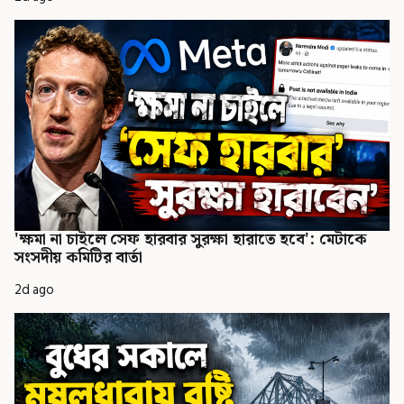
'ক্ষমা না চাইলে সেফ হারবার সুরক্ষা হারাতে হবে': মেটাকে
সংসদীয় কমিটির বার্তা
2d ago