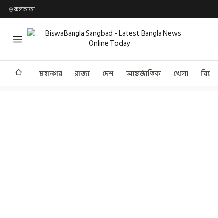
কলকাতা
মহানগর
রাজ্য
দেশ
আন্তর্জাতিক
খেলা
বিনো