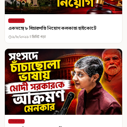
শিরোনাম
একসঙ্গে ৮ বিচারপতি নিয়োগ কলকাতা হাইকোর্টে
৬/৮/২০২৬
1 মিনিট পড়া
শিরোনাম