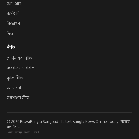
যোগাযোগ
কর্মখালি
বিজ্ঞাপন
ফিড
নীতি
গোপনীয়তা নীতি
ব্যবহারের শর্তাবলি
কুকি নীতি
অভিযোগ
সংশোধন নীতি
© 2026 BiswaBangla Sangbad - Latest Bangla News Online Today। সর্বস্বত্ব
সংরক্ষিত।
একটি স্বতন্ত্র সংবাদ প্রকল্প