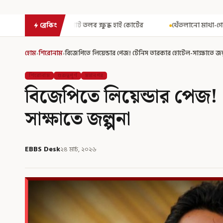
ক্ষুব্ধ হাই কোর্টের
থেঁতলানো মাথা-গোপনাঙ্গে রড! বিজেপিশাসিত অসমে
ব্রেকিং
হোম
›
শিরোনাম
›
বিজেপিতে লিয়েন্ডার পেজ! টেনিস তারকার হোটেল-সাক্ষাতে জল
শিরোনাম
গুরুত্বপূর্ণ
মহানগর
বিজেপিতে লিয়েন্ডার পেজ!
সাক্ষাতে জল্পনা
EBBS Desk
২৪ মার্চ, ২০২৬