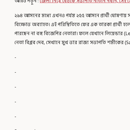
আরও পড়ুন :
জেলা নিয়ে বৈঠকে সভাপতি নীতীন নবীন, সেই জ
২৯৪ আসনের মধ্যে এখনও পর্যন্ত ২৫৫ আসনে প্রার্থী ঘোষণায় সক্
বিক্ষোভ অব্যাহত। এই পরিস্থিতিতে ফের এক তারকা প্রার্থী হলে
পারছেন না বঙ্গ বিজেপির নেতারা। ফলে যেখানে লিয়েন্ডার (Lean
নেতা বিপ্লব দেব, সেখানে মুখ ভার রাজ্য সভাপতি শমীকের (S
-
-
-
-
-