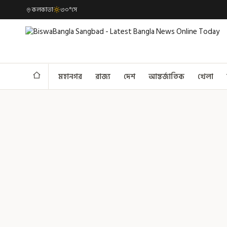
কলকাতা
৩০°সে
মহানগর
রাজ্য
দেশ
আন্তর্জাতিক
খেলা