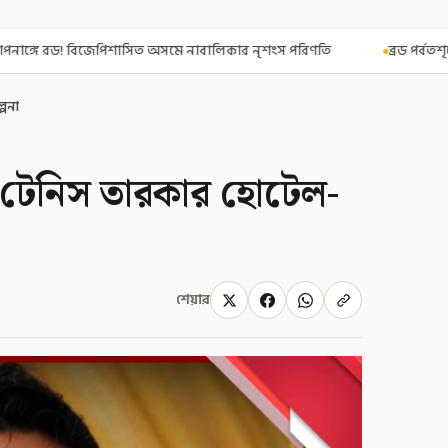
 নাবালিকার নৃশংস পরিণতি
ব্রড পর্বতশৃঙ্গে তুষারধসে মৃত নির্মল পুরজা!
্পনা
 টেনিস তারকার হোটেল-
শেয়ার