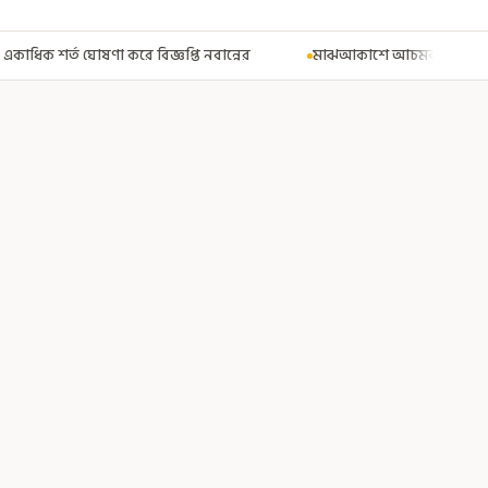
 নবান্নের
মাঝআকাশে আচমকা প্রবল ঝাঁকুনি! এয়ার ইন্ডিয়ার উড়ানে আত