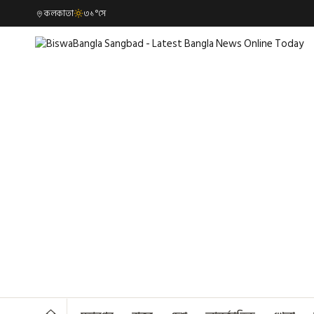
কলকাতা
৩১°সে