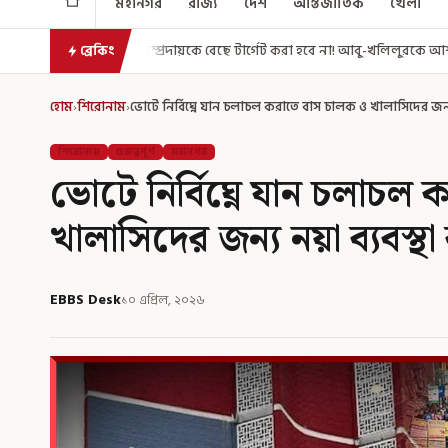
মহানগর
রাজ্য
দেশ
আন্তর্জাতিক
খেলা
প্রদায়কে বেছে টার্গেট করা হবে না! আবু-খলিলুরকে আশ্বস্ত করলেন মুখ্যমন্ত্রী
এ
ব্রেকিং
হোম
›
শিরোনাম
›
ভোটে নির্বিঘ্নে যান চলাচল করাতে বাস চালক ও খালাসিদের জন্
শিরোনাম
গুরুত্বপূর্ণ
মহানগর
ভোটে নির্বিঘ্নে যান চলাচল
খালাসিদের জন্য নয়া ব্যবস্থ
EBBS Desk
১০ এপ্রিল, ২০২৬