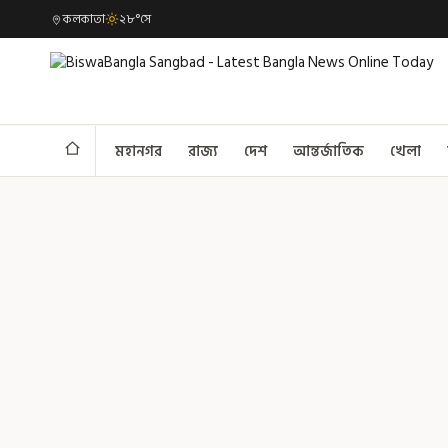
কলকাতা
২৮°সে
মহানগর
রাজ্য
দেশ
আন্তর্জাতিক
খেলা