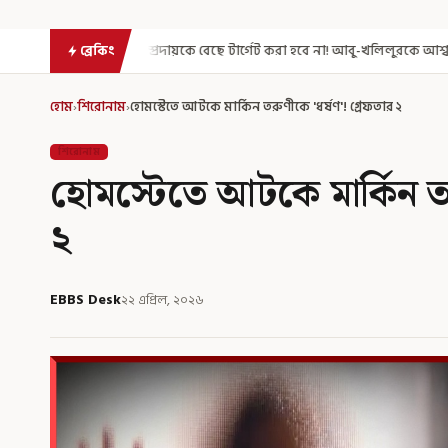
রদায়কে বেছে টার্গেট করা হবে না! আবু-খলিলুরকে আশ্বস্ত করলেন মুখ্যমন্ত্রী
এগ
ব্রেকিং
হোম
›
শিরোনাম
›
হোমস্টেতে আটকে মার্কিন তরুণীকে 'ধর্ষণ'! গ্রেফতার ২
শিরোনাম
হোমস্টেতে আটকে মার্কিন তর
২
EBBS Desk
২২ এপ্রিল, ২০২৬