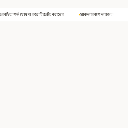
বান্নের
মাঝআকাশে আচমকা প্রবল ঝাঁকুনি! এয়ার ইন্ডিয়ার উড়ানে আতঙ