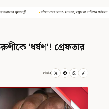
িয়ে গেল আরও একধাপ, সপ্তম পে কমিশন গঠনের একাধিক শর্ত ঘোষণা করে বিজ্ঞপ্তি ন
ুণীকে 'ধর্ষণ'! গ্রেফতার
শেয়ার