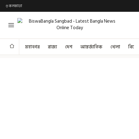
কলকাতা
মহানগর
রাজ্য
দেশ
আন্তর্জাতিক
খেলা
বিনো