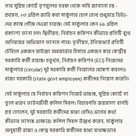
তবে সুপ্রিম কোর্টে তৃণমূলের তরফ থেকে দাবি জানানো হয় -
প্রথমত, ১৩ এপ্রিল জারি করা সার্কুলার চেপে রেখে শুধুমাত্র ডিইও-
দের কাছে পৌঁছে দেওয়া হয়েছে। সেই সার্কুলার কেন ২৯ এপ্রিল
প্রকাশ্যে আনা হল। দ্বিতীয়ত, নির্বাচন কমিশন কীভাবে প্রতিটি বুথে
অনিয়মের অভিযোগ আনতে পারে। তৃতীয়ত, ইতিমধ্যেই প্রতিটি
টেবিলে একজন মাইক্রো অবজার্ভার হিসাবে একজন করে কেন্দ্রীয়
সরকারি কর্মী রয়েছে। চতুর্থত, নির্বাচন কমিশন (ECI) নিজেদের
সার্কুলারে (circular) দুই সরকারি কর্মী নিয়োগের ঘোষণা করলেও
রাজ্য সরকারি (state govt employee) কর্মীদের নিয়োগ করেনি।
সেই সার্কুলার যে নির্বাচন কমিশন নিজেই ভাঙছে, সুপ্রিম কোর্টে তা
তুলে ধরেন আইনজীবী কপিল সিবল। বিচারপতি জয়মাল্য বাগচি
প্রশ্ন তোলেন, দুই সরকারি কর্মীদের মধ্যে রেসিও ভাগের কথা
কীভাবে আসছে এক্ষেত্রে। কপিল সিবল উল্লেখ করেন, সার্কুলার
অনুযায়ী রাজ্য ও কেন্দ্র সরকারি কর্মীদের মধ্যে যথেচ্ছভাবে