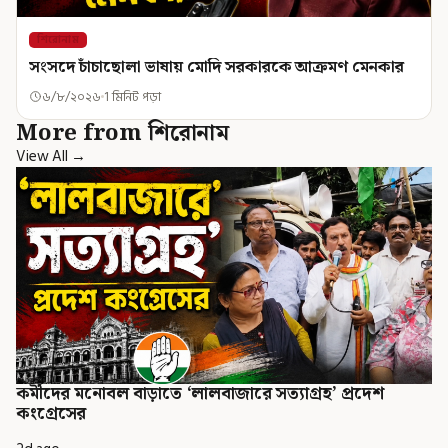
শিরোনাম
সংসদে চাঁচাছোলা ভাষায় মোদি সরকারকে আক্রমণ মেনকার
৬/৮/২০২৬
1 মিনিট পড়া
More from শিরোনাম
View All →
কর্মীদের মনোবল বাড়াতে ‘লালবাজারে সত্যাগ্রহ’ প্রদেশ
কংগ্রেসের