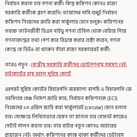
নির্বাচন করতে হবে গণনা কর্মী। কিন্তু কমিশন কোনও রাজ্য
সরকারি কর্মীকে গ্রহণ করেনি। আমাদের দাবি শুধুই নির্বাচন
কমিশন নিজেদের জারি করা সার্কুলার মেনে চলুক। কমিশনের
তরফে আইনজীবী ডিএস নাইডু গণনা টেবিল থেকে বেরিয়ে গিয়ে
গণনাকেন্দ্রের তথ্য পেশ করে বিভ্রান্ত করার চেষ্টা করেন, গণনা
কেন্দ্রে যে ডিইও-রা থাকেন তাঁরা রাজ্য সরকারেরই কর্মী।
আরও পড়ুন :
কেন্দ্রীয় সরকারি কর্মীদের ভোটগণনায় সমস্যা নেই,
হাইকোর্টের রায় বহাল সুপ্রিম কোর্টে
এরপরই সুপ্রিম কোর্টের বিচারপতি জয়মাল্য বাগচি ও বিচারপতি জে
নরসিংহর বেঞ্চ নির্দেশ জারি করে, নির্বাচন কমিশনকে (ECI)
নিজেদের ১৩ এপ্রিল জারি করা সার্কুলারই (circular) মেনে চলতে
হবে। সেক্ষেত্রে লিখিতভাবে যেমন তা মানতে হবে তেমনই কাজেও
সেটাই পালন করতে হবে। তার বাইরে নতুন কোনও অর্ডারের
প্রয়োজন নেই। অর্থাৎ কমিশনের কাছে থাকা কর্মীদের ডেটাবেস