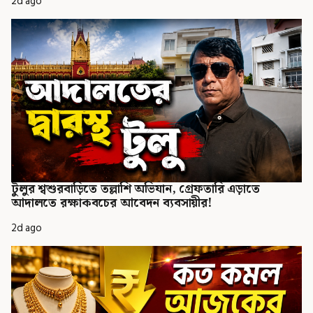
2d ago
টুলুর শ্বশুরবাড়িতে তল্লাশি অভিযান, গ্রেফতারি এড়াতে
আদালতে রক্ষাকবচের আবেদন ব্যবসায়ীর!
2d ago