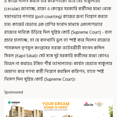
ও কাজে পালন করতে হবে কমিশনকে। আর সেই সার্কুলারই
(circular) জানাচ্ছে, রাজ্য ও কেন্দ্রের সরকারি কর্মীদের মধ্যে থেকে
সমানভাবে গণনার (poll counting) কাজের জন্য নিয়োগ করতে
হবে। কাজেই যেভাবে এক শ্রেণির সংবাদ মাধ্যম একপেশেভাবে
রাজ্যের দাবিকে উড়িয়ে দিল সুপ্রিম কোর্ট (Supreme Court) - বলে
প্রচার চালাচ্ছে, তা যে কতখানি ভুল তা স্পষ্ট করে দিলেন রাজ্যের
শাসকদল তৃণমূল কংগ্রেসের তরফে আইনজীবী সাংসদ কপিল
সিবল (Kapil Sibal)। সেই সঙ্গে দুই সরকারি কর্মীদের মধ্যে কোনও
বিভেদ না করারও ইঙ্গিত শীর্ষ আদালতের। কার্যত যেভাবে সার্কুলার
অমান্য করে গণনা কর্মী নিয়োগ করছিল কমিশন, তাতে স্পষ্ট
নির্দেশ দিল সুপ্রিম কোর্ট (Supreme Court)।
Sponsored