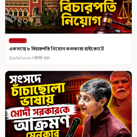
শিরোনাম
একসঙ্গে ৮ বিচারপতি নিয়োগ কলকাতা হাইকোর্টে
৬/৮/২০২৬
1 মিনিট পড়া