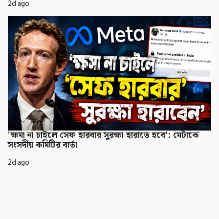
2d ago
'ক্ষমা না চাইলে সেফ হারবার সুরক্ষা হারাতে হবে': মেটাকে
সংসদীয় কমিটির বার্তা
2d ago