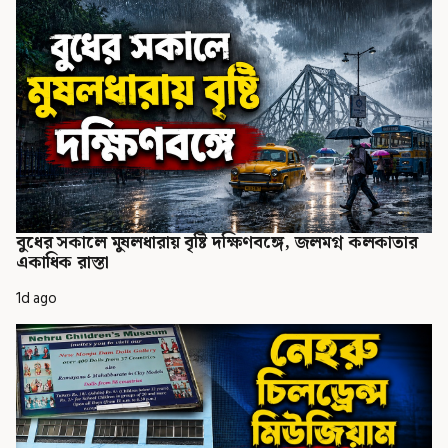
বুধের সকালে মুষলধারায় বৃষ্টি দক্ষিণবঙ্গে, জলমগ্ন কলকাতার
একাধিক রাস্তা
1d ago