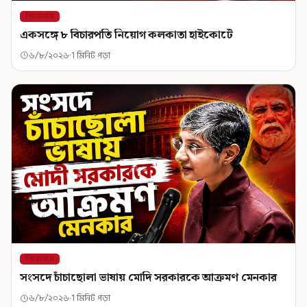
শিরোনাম
একসঙ্গে ৮ বিচারপতি নিয়োগ কলকাতা হাইকোর্টে
৬/৮/২০২৬
1 মিনিট পড়া
শিরোনাম
সংসদে চাঁচাছোলা ভাষায় মোদি সরকারকে আক্রমণ মেনকার
৬/৮/২০২৬
1 মিনিট পড়া