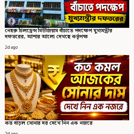
নেহরু চিলড্রেন্স মিউজিয়াম বাঁচাতে পদক্ষেপ মুখ্যমন্ত্রীর
দফতরের, আশার আলো দেখছে কর্তৃপক্ষ
2d ago
কত বাড়ল সোনার দর দেখে নিন এক নজরে
2d ago