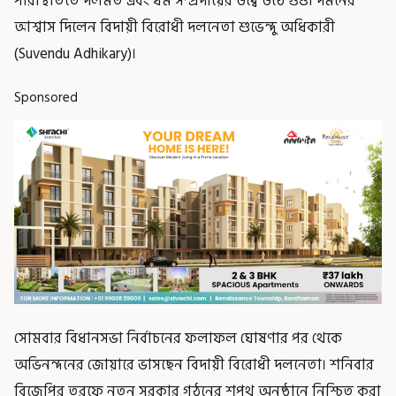
পরিস্থিতিতে দলমত এবং ধর্ম সম্প্রদায়ের উর্ধ্বে উঠে গুণ্ডা দমনের
আশ্বাস দিলেন বিদায়ী বিরোধী দলনেতা শুভেন্দু অধিকারী
(Suvendu Adhikary)।
Sponsored
সোমবার বিধানসভা নির্বাচনের ফলাফল ঘোষণার পর থেকে
অভিনন্দনের জোয়ারে ভাসছেন বিদায়ী বিরোধী দলনেতা। শনিবার
বিজেপির তরফে নতুন সরকার গঠনের শপথ অনুষ্ঠানে নিশ্চিত করা