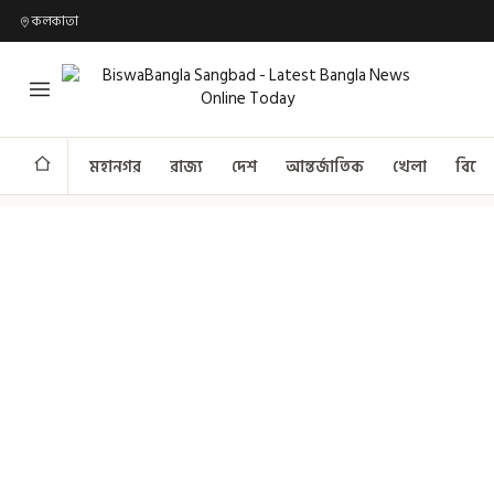
কলকাতা
মহানগর
রাজ্য
দেশ
আন্তর্জাতিক
খেলা
বিনো