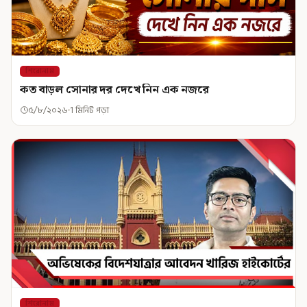
শিরোনাম
কত বাড়ল সোনার দর দেখে নিন এক নজরে
৫/৮/২০২৬
1 মিনিট পড়া
শিরোনাম