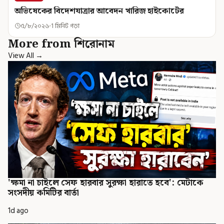
অভিষেকের বিদেশযাত্রার আবেদন খারিজ হাইকোর্টের
৫/৮/২০২৬
1 মিনিট পড়া
More from শিরোনাম
View All →
'ক্ষমা না চাইলে সেফ হারবার সুরক্ষা হারাতে হবে': মেটাকে
সংসদীয় কমিটির বার্তা
1d ago