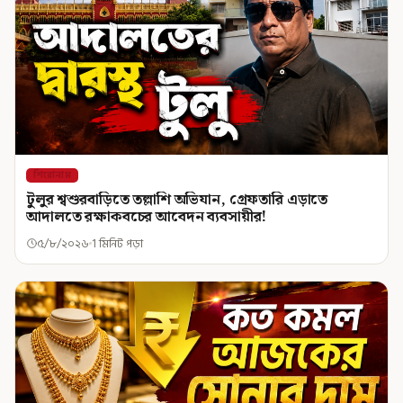
শিরোনাম
টুলুর শ্বশুরবাড়িতে তল্লাশি অভিযান, গ্রেফতারি এড়াতে
আদালতে রক্ষাকবচের আবেদন ব্যবসায়ীর!
৫/৮/২০২৬
1 মিনিট পড়া